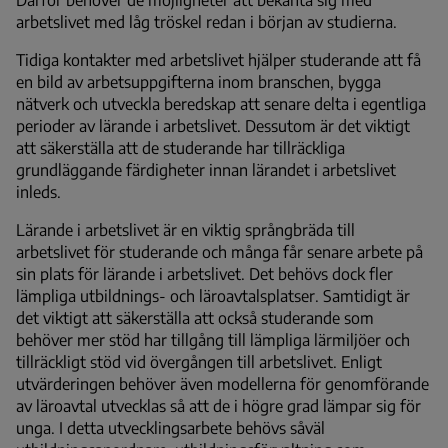
arbetslivet med låg tröskel redan i början av studierna.
Tidiga kontakter med arbetslivet hjälper studerande att få
en bild av arbetsuppgifterna inom branschen, bygga
nätverk och utveckla beredskap att senare delta i egentliga
perioder av lärande i arbetslivet. Dessutom är det viktigt
att säkerställa att de studerande har tillräckliga
grundläggande färdigheter innan lärandet i arbetslivet
inleds.
Lärande i arbetslivet är en viktig språngbräda till
arbetslivet för studerande och många får senare arbete på
sin plats för lärande i arbetslivet. Det behövs dock fler
lämpliga utbildnings- och läroavtalsplatser. Samtidigt är
det viktigt att säkerställa att också studerande som
behöver mer stöd har tillgång till lämpliga lärmiljöer och
tillräckligt stöd vid övergången till arbetslivet. Enligt
utvärderingen behöver även modellerna för genomförande
av läroavtal utvecklas så att de i högre grad lämpar sig för
unga. I detta utvecklingsarbete behövs såväl