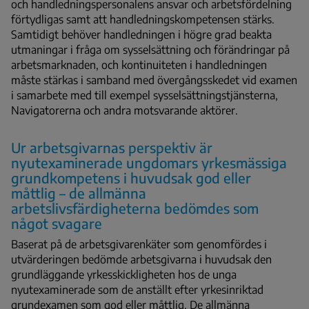
och handledningspersonalens ansvar och arbetsfördelning
förtydligas samt att handledningskompetensen stärks.
Samtidigt behöver handledningen i högre grad beakta
utmaningar i fråga om sysselsättning och förändringar på
arbetsmarknaden, och kontinuiteten i handledningen
måste stärkas i samband med övergångsskedet vid examen
i samarbete med till exempel sysselsättningstjänsterna,
Navigatorerna och andra motsvarande aktörer.
Ur arbetsgivarnas perspektiv är
nyutexaminerade ungdomars yrkesmässiga
grundkompetens i huvudsak god eller
måttlig – de allmänna
arbetslivsfärdigheterna bedömdes som
något svagare
Baserat på de arbetsgivarenkäter som genomfördes i
utvärderingen bedömde arbetsgivarna i huvudsak den
grundläggande yrkesskickligheten hos de unga
nyutexaminerade som de anställt efter yrkesinriktad
grundexamen som god eller måttlig. De allmänna