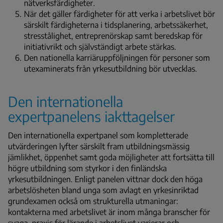
nätverksfärdigheter.
När det gäller färdigheter för att verka i arbetslivet bör
särskilt färdigheterna i tidsplanering, arbetssäkerhet,
stresstålighet, entreprenörskap samt beredskap för
initiativrikt och självständigt arbete stärkas.
Den nationella karriäruppföljningen för personer som
utexaminerats från yrkesutbildning bör utvecklas.
Den internationella
expertpanelens iakttagelser
Den internationella expertpanel som kompletterade
utvärderingen lyfter särskilt fram utbildningsmässig
jämlikhet, öppenhet samt goda möjligheter att fortsätta till
högre utbildning som styrkor i den finländska
yrkesutbildningen. Enligt panelen vittnar dock den höga
arbetslösheten bland unga som avlagt en yrkesinriktad
grundexamen också om strukturella utmaningar:
kontakterna med arbetslivet är inom många branscher för
svaga, praxis för lärande i arbetslivet varierar och