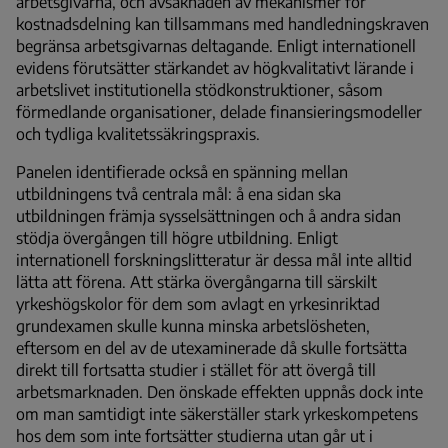
arbetsgivarna, och avsaknaden av mekanismer för
kostnadsdelning kan tillsammans med handledningskraven
begränsa arbetsgivarnas deltagande. Enligt internationell
evidens förutsätter stärkandet av högkvalitativt lärande i
arbetslivet institutionella stödkonstruktioner, såsom
förmedlande organisationer, delade finansieringsmodeller
och tydliga kvalitetssäkringspraxis.
Panelen identifierade också en spänning mellan
utbildningens två centrala mål: å ena sidan ska
utbildningen främja sysselsättningen och å andra sidan
stödja övergången till högre utbildning. Enligt
internationell forskningslitteratur är dessa mål inte alltid
lätta att förena. Att stärka övergångarna till särskilt
yrkeshögskolor för dem som avlagt en yrkesinriktad
grundexamen skulle kunna minska arbetslösheten,
eftersom en del av de utexaminerade då skulle fortsätta
direkt till fortsatta studier i stället för att övergå till
arbetsmarknaden. Den önskade effekten uppnås dock inte
om man samtidigt inte säkerställer stark yrkeskompetens
hos dem som inte fortsätter studierna utan går ut i