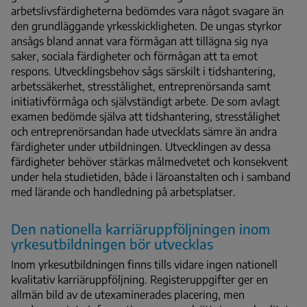
arbetslivsfärdigheterna bedömdes vara något svagare än
den grundläggande yrkesskickligheten. De ungas styrkor
ansågs bland annat vara förmågan att tillägna sig nya
saker, sociala färdigheter och förmågan att ta emot
respons. Utvecklingsbehov sågs särskilt i tidshantering,
arbetssäkerhet, stresstålighet, entreprenörsanda samt
initiativförmåga och självständigt arbete. De som avlagt
examen bedömde själva att tidshantering, stresstålighet
och entreprenörsandan hade utvecklats sämre än andra
färdigheter under utbildningen. Utvecklingen av dessa
färdigheter behöver stärkas målmedvetet och konsekvent
under hela studietiden, både i läroanstalten och i samband
med lärande och handledning på arbetsplatser.
Den nationella karriäruppföljningen inom
yrkesutbildningen bör utvecklas
Inom yrkesutbildningen finns tills vidare ingen nationell
kvalitativ karriäruppföljning. Registeruppgifter ger en
allmän bild av de utexaminerades placering, men