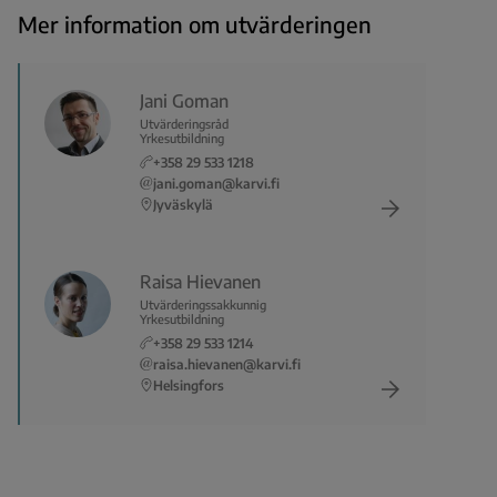
Mer information om utvärderingen
Jani Goman
Utvärderingsråd
Yrkesutbildning
+358 29 533 1218
jani.goman@karvi.fi
Jyväskylä
Raisa Hievanen
Utvärderingssakkunnig
Yrkesutbildning
+358 29 533 1214
raisa.hievanen@karvi.fi
Helsingfors