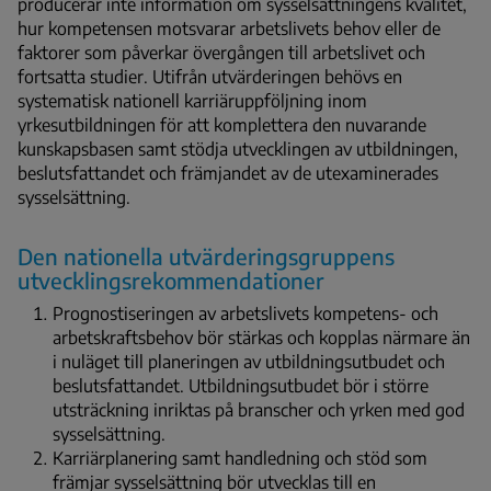
producerar inte information om sysselsättningens kvalitet,
hur kompetensen motsvarar arbetslivets behov eller de
faktorer som påverkar övergången till arbetslivet och
fortsatta studier. Utifrån utvärderingen behövs en
systematisk nationell karriäruppföljning inom
yrkesutbildningen för att komplettera den nuvarande
kunskapsbasen samt stödja utvecklingen av utbildningen,
beslutsfattandet och främjandet av de utexaminerades
sysselsättning.
Den nationella utvärderingsgruppens
utvecklingsrekommendationer
Prognostiseringen av arbetslivets kompetens- och
arbetskraftsbehov bör stärkas och kopplas närmare än
i nuläget till planeringen av utbildningsutbudet och
beslutsfattandet. Utbildningsutbudet bör i större
utsträckning inriktas på branscher och yrken med god
sysselsättning.
Karriärplanering samt handledning och stöd som
främjar sysselsättning bör utvecklas till en