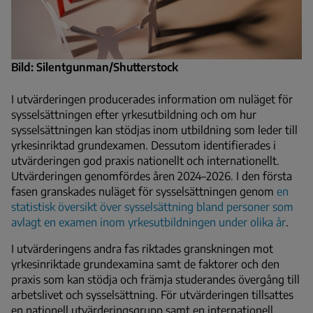
Bild: Silentgunman/Shutterstock
I utvärderingen producerades information om nuläget för
sysselsättningen efter yrkesutbildning och om hur
sysselsättningen kan stödjas inom utbildning som leder till
yrkesinriktad grundexamen. Dessutom identifierades i
utvärderingen god praxis nationellt och internationellt.
Utvärderingen genomfördes åren 2024–2026. I den första
fasen granskades nuläget för sysselsättningen genom
en
statistisk översikt över sysselsättning bland personer som
avlagt en examen inom yrkesutbildningen under olika år
.
I utvärderingens andra fas riktades granskningen mot
yrkesinriktade grundexamina samt de faktorer och den
praxis som kan stödja och främja studerandes övergång till
arbetslivet och sysselsättning. För utvärderingen tillsattes
en nationell utvärderingsgrupp samt en internationell