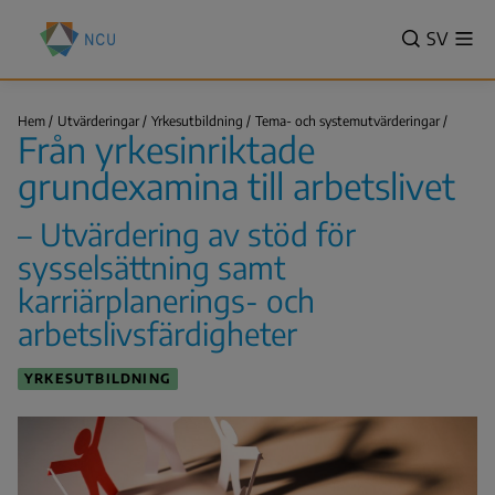
Hoppa
Nationella
till
VALITSE
SV
Vis
centret
Sök
me
huvudinnehåll
KIELI,
för
SWITCH
utbildningsutvärdering
Från
LANGUA
Hem
Utvärderingar
Yrkesutbildning
Tema- och systemutvärderingar
(NCU)
yrkesin
Från yrkesinriktade
VÄLJ
grunde
Länkstig
till…
SPRÅK
grundexamina till arbetslivet
-
NUVAR
– Utvärdering av stöd för
SPRÅK
sysselsättning samt
SVENSK
karriärplanerings- och
arbetslivsfärdigheter
YRKESUTBILDNING