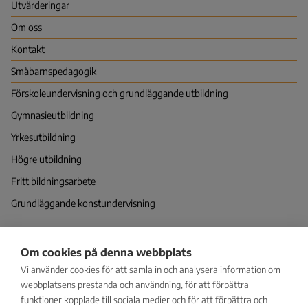
Utvärderingar
Om oss
Kontakt
Småbarns­pedagogik
Förskoleundervisning och grundläggande utbildning
Gymnasie­utbildning
Yrkes­utbildning
Högre utbildning
Fritt bildningsarbete
Grundläggande konstundervisning
Nationella centret för utbildningsutvärdering (NCU)
Om cookies på denna webbplats
PB 380 (Hagnäskajen 6), 00531 HELSINGFORS
Vi använder cookies för att samla in och analysera information om
Vapaudenkatu 58, 40100 JYVÄSKYLÄ
kirjaamo@karvi.fi
webbplatsens prestanda och användning, för att förbättra
029 533 1600
funktioner kopplade till sociala medier och för att förbättra och