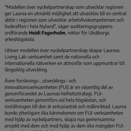
"Modellen över nyckelpartnerskap som utvecklar regionen
ger Laurea en utmärkt möjlighet att utvecklas till en central
aktör i regionen som utvecklar arbetslivskompetensen och
livskraften i hela Nyland", säger auditeringsgruppens
ordförande
Heidi Fagerholm
, rektor för Uleåborgs
yrkeshögskola.
Utöver modellen över nyckelpartnerskap skapar Laureas
Living Lab-verksamhet samt de nationella och
internationella nätverken en atmosfär som uppmuntrar till
långsiktig utveckling.
Även forsknings-, utvecklings- och
innovationsverksamheten (FUI) är en väsentlig del av
genomförandet av Laureas helhetsstrategi. FUI-
verksamheten genomförs vid hela högskolan, och
inställningen till den är entusiastisk och målinriktad. Laurea
kunde ytterligare öka kännedomen om FUI-verksamheten
med hjälp av nyckelpartners, skapa nya gemensamma
projekt med dem och med hjälp av dem öka mängden FUI-