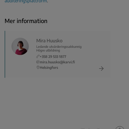
auditeringsplattform
.
Mer information
Mira Huusko
Ledande utvärderingssakkunnig
Högre utbildning
+358 29 533 1877
mira.huusko@karvi.fi
Helsingfors