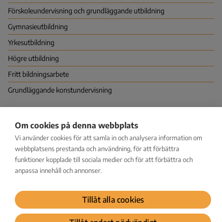
Förskoleundervisning och grundläggande utbildning
Gymnasie­utbildning
Yrkes­utbildning
Högre utbildning
Fritt bildningsarbete
Grundläggande konstundervisning
Nationella centret för utbildningsutvärdering (NCU)
Om cookies på denna webbplats
PB 380 (Hagnäskajen 6), 00531 HELSINGFORS
Vi använder cookies för att samla in och analysera information om
Vapaudenkatu 58, 40100 JYVÄSKYLÄ
kirjaamo@karvi.fi
webbplatsens prestanda och användning, för att förbättra
029 533 1600
funktioner kopplade till sociala medier och för att förbättra och
anpassa innehåll och annonser.
Facebook
LinkedIn
Instagram
Bluesky
YouTube
Tillåt alla cookies
Dataskydd