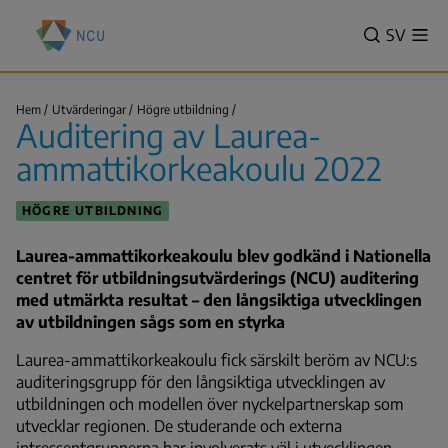
Hoppa
Nationella
till
VALITSE
SV
Vis
centret
Sök
me
huvudinnehåll
KIELI,
för
SWITCH
utbildningsutvärdering
Auditering
LANGUA
Hem
Utvärderingar
Högre utbildning
(NCU)
av
Auditering av Laurea-
VÄLJ
Laurea-
Länkstig
ammattikorkeakoulu…
SPRÅK
ammattikorkeakoulu 2022
-
NUVAR
HÖGRE UTBILDNING
SPRÅK
SVENSK
Laurea-ammattikorkeakoulu blev godkänd i Nationella
centret för utbildningsutvärderings (NCU) auditering
med utmärkta resultat – den långsiktiga utvecklingen
av utbildningen sågs som en styrka
Laurea-ammattikorkeakoulu fick särskilt beröm av NCU:s
auditeringsgrupp för den långsiktiga utvecklingen av
utbildningen och modellen över nyckelpartnerskap som
utvecklar regionen.
De studerande och externa
intressentgrupperna har involverats väl i utvecklingen.