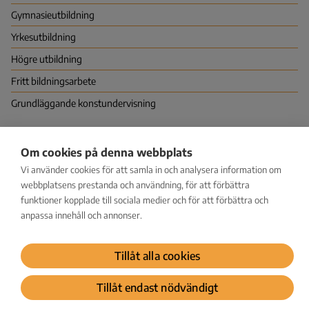
Gymnasie­utbildning
Yrkes­utbildning
Högre utbildning
Fritt bildningsarbete
Grundläggande konstundervisning
Nationella centret för utbildningsutvärdering (NCU)
Om cookies på denna webbplats
PB 380 (Hagnäskajen 6), 00531 HELSINGFORS
Vi använder cookies för att samla in och analysera information om
Vapaudenkatu 58, 40100 JYVÄSKYLÄ
kirjaamo@karvi.fi
webbplatsens prestanda och användning, för att förbättra
029 533 1600
funktioner kopplade till sociala medier och för att förbättra och
anpassa innehåll och annonser.
Facebook
LinkedIn
Instagram
Bluesky
YouTube
Tillåt alla cookies
Dataskydd
Tillåt endast nödvändigt
© Karvi 2026