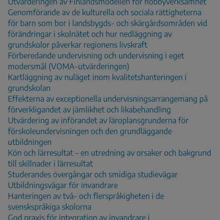
Utvärderingen av Finlandsmodellen för hobbyverksamhet
Genomförande av de kulturella och sociala rättigheterna
för barn som bor i landsbygds- och skärgårdsområden vid
förändringar i skolnätet och hur nedläggning av
grundskolor påverkar regionens livskraft
Förberedande undervisning och undervisning i eget
modersmål (VOMA-utvärderingen)
Kartläggning av nuläget inom kvalitetshanteringen i
grundskolan
Effekterna av exceptionella undervisningsarrangemang på
förverkligandet av jämlikhet och likabehandling
Utvärdering av införandet av läroplansgrunderna för
förskoleundervisningen och den grundläggande
utbildningen
Kön och lärresultat – en utredning av orsaker och bakgrund
till skillnader i lärresultat
Studerandes övergångar och smidiga studievägar
Utbildningsvägar för invandrare
Hanteringen av två- och flerspråkigheten i de
svenskspråkiga skolorna
God praxis för integration av invandrare i