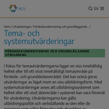
Hoppa
Nationella
till
VALITSE
SV
Vis
centret
Sök
me
huvudinnehåll
KIELI,
för
SWITCH
utbildningsutvärdering
Tema-
LANGUA
Hem
Utvärderingar
Förskoleundervisning och grundläggande…
(NCU)
och
Tema- och
VÄLJ
systemutvär
Länkstig
SPRÅK
systemutvärderingar
-
NUVAR
FÖRSKOLEUNDERVISNING OCH GRUNDLÄGGANDE
SPRÅK
UTBILDNING
SVENSK
I fokus för temautvärderingarna ligger en viss innehållslig
helhet eller till ett visst innehållsligt temaområde på
förskole- och grundskoleområdet. Det kan också göras
utvärderingar av läget inom en viss utbildningsform. Med
systemutvärderingar avses att utbildningssystemet som
helhet eller ett visst delområde i systemet kan vara föremål
för utvärdering. Utvärderingarna kan gälla
utbildningspolitik och verkställande av den eller de
processer som gäller förnyelse och utveckling av