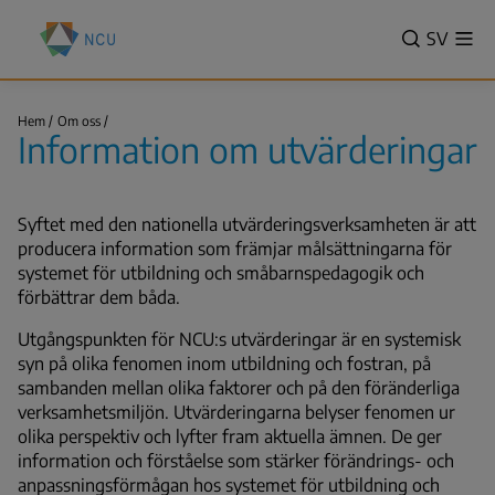
Hoppa
Nationella
till
VALITSE
SV
Vis
centret
Sök
me
huvudinnehåll
KIELI,
för
SWITCH
utbildningsutvärdering
Information
LANGUA
Hem
Om oss
(NCU)
om
Information om utvärderingar
VÄLJ
utvärderingar
Länkstig
SPRÅK
-
Syftet med den nationella utvärderingsverksamheten är att
NUVAR
producera information som främjar målsättningarna för
SPRÅK
systemet för utbildning och småbarnspedagogik och
SVENSK
förbättrar dem båda.
Utgångspunkten för NCU:s utvärderingar är en systemisk
syn på olika fenomen inom utbildning och fostran, på
sambanden mellan olika faktorer och på den föränderliga
verksamhetsmiljön. Utvärderingarna belyser fenomen ur
olika perspektiv och lyfter fram aktuella ämnen. De ger
information och förståelse som stärker förändrings- och
anpassningsförmågan hos systemet för utbildning och