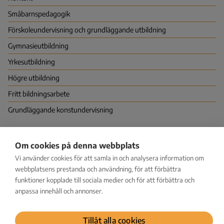
Småbarns­pedagogik
Förskoleundervisning och grundläggande utbildning
Gymnasie­utbildning
Yrkes­utbildning
Högre utbildning
Fritt bildningsarbete
Grundläggande konstundervisning
Nationella centret för utbildningsutvärdering (NCU)
Om cookies på denna webbplats
PB 380 (Hagnäskajen 6), 00531 HELSINGFORS
Vi använder cookies för att samla in och analysera information om
Vapaudenkatu 58, 40100 JYVÄSKYLÄ
kirjaamo@karvi.fi
webbplatsens prestanda och användning, för att förbättra
029 533 1600
funktioner kopplade till sociala medier och för att förbättra och
anpassa innehåll och annonser.
Facebook
LinkedIn
Instagram
Bluesky
YouTube
Tillåt alla cookies