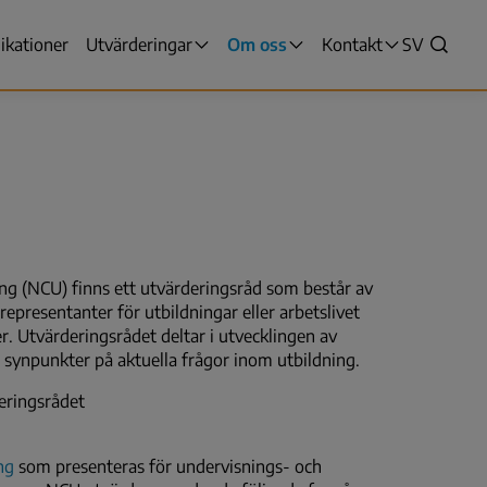
ikationer
Utvärderingar
Om oss
Kontakt
VALITSE
SV
yn
Sök
KIELI,
SWITCH
LANGUAG
VÄLJ
SPRÅK
-
NUVARAN
SPRÅK
SVENSKA
ring (NCU) finns ett utvärderingsråd som består av
epresentanter för utbildningar eller arbetslivet
r. Utvärderingsrådet deltar i utvecklingen av
synpunkter på aktuella frågor inom utbildning.
deringsrådet
ng
som presenteras för undervisnings- och