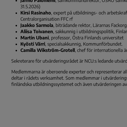
Jarmo Paloniemi
, samkommundirektör, OSAO samkomm
31.5.2026)
Kirsi Rasinaho
, expert på utbildnings- och arbetskra
Centralorganisation FFC rf
Jaakko Sarmola
, biträdande rektor, Lärarnas Fackor
Aliisa Toivanen
, sakkunnig i utbildningspolitik, Fin
Martin Ubani
, professor, Östra Finlands universitet
Kyösti Värri
, specialsakkunnig, Kommunförbundet.
Camilla Wikström-Grotell
, chef för internationella
Sekreterare för utvärderingsrådet är NCU:s ledande utvärd
Medlemmarna är oberoende experter och representerar all
deltar i rådets verksamhet. Som medlemmar i utvärderings
finländska utbildningssystemet och även utvärderingen av