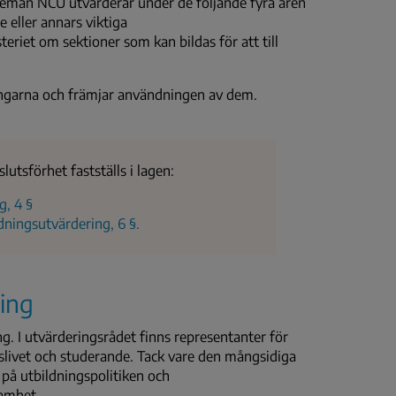
h teman NCU utvärderar under de följande fyra åren
e eller annars viktiga
teriet om sektioner som kan bildas för att till
ringarna och främjar användningen av dem.
utsförhet fastställs i lagen:
g, 4 §
dningsutvärdering, 6 §.
ning
. I utvärderingsrådet finns representanter för
etslivet och studerande. Tack vare den mångsidiga
på utbildningspolitiken och
samhet.