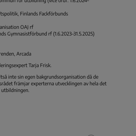
un för utbildning (vice ordf. 1.6.2024–
ftspolitik, Finlands Fackförbunds
ganisation OAJ rf
lands Gymnasistförbund rf (1.6.2023–31.5.2025)
 ärenden, Arcada
eringsexpert Tarja Frisk.
tså inte sin egen bakgrundsorganisation då de
rådet främjar experterna utvecklingen av hela det
 utbildningen.