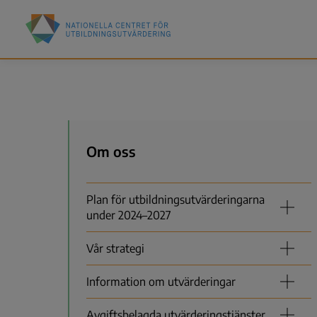
Hoppa
Nationella
till
centret
huvudinnehåll
för
utbildningsutvärdering
(NCU)
Meny
Om oss
Plan för utbildningsutvärderingarna
under 2024–2027
Vår strategi
Information om utvärderingar
Avgiftsbelagda utvärderingstjänster