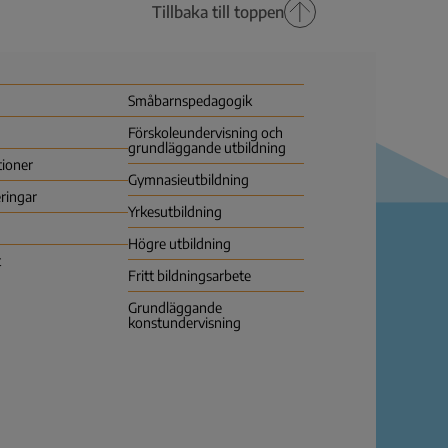
Tillbaka till toppen
Småbarns­pedagogik
Förskoleundervisning och
grundläggande utbildning
tioner
Gymnasie­utbildning
ringar
Yrkes­utbildning
Högre utbildning
t
Fritt bildningsarbete
Grundläggande
konstundervisning