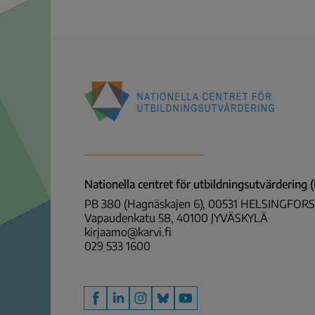
Nationella
centret
för
utbildningsutvärdering
Nationella centret för utbildningsutvärdering
(NCU)
PB 380 (Hagnäskajen 6), 00531 HELSINGFORS
Vapaudenkatu 58, 40100 JYVÄSKYLÄ
kirjaamo@karvi.fi
029 533 1600
Facebook
LinkedIn
Instagram
Bluesky
YouTube