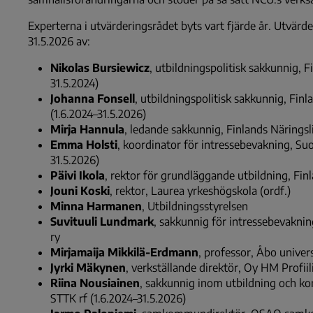
Experterna i utvärderingsrådet byts vart fjärde år. Utvärd
31.5.2026 av:
Nikolas Bursiewicz
, utbildningspolitisk sakkunnig, 
31.5.2024)
Johanna Fonsell
, utbildningspolitisk sakkunnig, Fi
(1.6.2024–31.5.2026)
Mirja Hannula
, ledande sakkunnig, Finlands Näringsl
Emma Holsti
, koordinator för intressebevakning, Su
31.5.2026)
Päivi Ikola
, rektor för grundläggande utbildning, Fin
Jouni Koski
, rektor, Laurea yrkeshögskola (ordf.)
Minna Harmanen
, Utbildningsstyrelsen
Suvituuli Lundmark
, sakkunnig för intressebevakni
ry
Mirjamaija Mikkilä-Erdmann
, professor, Åbo univers
Jyrki Mäkynen
, verkställande direktör, Oy HM Profiil
Riina Nousiainen
, sakkunnig inom utbildning och k
STTK rf (1.6.2024–31.5.2026)