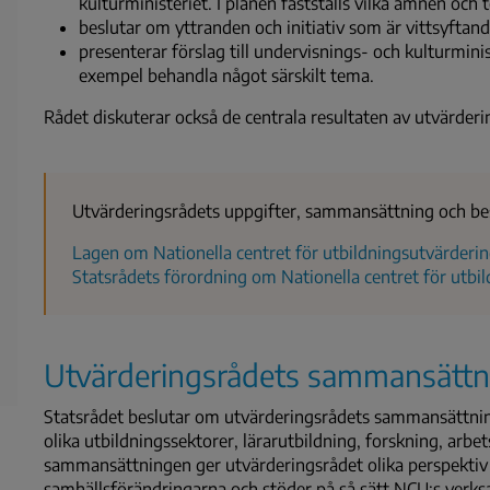
kulturministeriet. I planen fastställs vilka ämnen oc
beslutar om yttranden och initiativ som är vittsyftand
presenterar förslag till undervisnings- och kulturminis
exempel behandla något särskilt tema.
Rådet diskuterar också de centrala resultaten av utvärde
Utvärderingsrådets uppgifter, sammansättning och besl
Lagen om Nationella centret för utbildningsutvärderin
Statsrådets förordning om Nationella centret för utbil
Utvärderingsrådets sammansätt
Statsrådet beslutar om utvärderingsrådets sammansättning
olika utbildningssektorer, lärarutbildning, forskning, arb
sammansättningen ger utvärderingsrådet olika perspektiv 
samhällsförändringarna och stöder på så sätt NCU:s verk