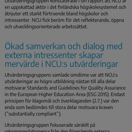
Utvärderingsgruppen konstaterade i sin rapport att NCU är
en uppskattad aktör i det finländska högskolesystemet och
åtnjuter ett starkt förtroende bland högskolor och
intressenter. NCU fick beröm för det reflekterande, öppna
och utvecklingsorienterade arbetssättet.
Ökad samverkan och dialog med
externa intressenter skapar
mervärde i NCU:s utvärderingar
Utvärderingsgruppens samlade omdöme var att NCU:s
utvärderingar av högre utbildning nästan till alla delar
motsvarar Standards and Guidelines for Quality Assurance
in the European Higher Education Area (ESG 2015). Endast
principen för
klagomål och överklaganden
(2.7.) var den
enda som bedömdes till stora delar motsvara kraven
(”substantially compliant”).
Utvärderingsgruppen fokuserade särskilt på
rekommendationerna från den föregående externa