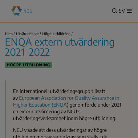
Hoppa
Nationella
till
VALITSE
SV
Vis
centret
Sök
me
huvudinnehåll
KIELI,
för
SWITCH
utbildningsutvärdering
ENQA
LANGUA
Hem
Utvärderingar
Högre utbildning
(NCU)
extern
ENQA extern utvärdering
VÄLJ
utvärdering
Länkstig
2021–
SPRÅK
2021–2022
2022
-
NUVAR
HÖGRE UTBILDNING
SPRÅK
SVENSK
En internationell utvärderingsgrupp tillsatt
av
European Association for Quality Assurance in
Higher Education (ENQA
) genomförde under 2021
en extern utvärdering av NCU:s
utvärderingsverksamhet inom högre utbildning.
NCU visade att dess utvärderingar av högre
utbildning motsvarar de krav som ställs i de