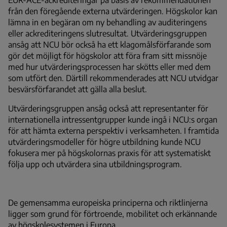
från den föregående externa utvärderingen. Högskolor kan
lämna in en begäran om ny behandling av auditeringens
eller ackrediteringens slutresultat. Utvärderingsgruppen
ansåg att NCU bör också ha ett klagomålsförfarande som
gör det möjligt för högskolor att föra fram sitt missnöje
med hur utvärderingsprocessen har skötts eller med dem
som utfört den. Därtill rekommenderades att NCU utvidgar
besvärsförfarandet att gälla alla beslut.
Utvärderingsgruppen ansåg också att representanter för
internationella intressentgrupper kunde ingå i NCU:s organ
för att hämta externa perspektiv i verksamheten. I framtida
utvärderingsmodeller för högre utbildning kunde NCU
fokusera mer på högskolornas praxis för att systematiskt
följa upp och utvärdera sina utbildningsprogram.
De gemensamma europeiska principerna och riktlinjerna
ligger som grund för förtroende, mobilitet och erkännande
av högskolesystemen i Europa.