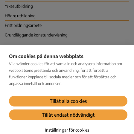
Yrkes­utbildning
Högre utbildning
Fritt bildningsarbete
Grundläggande konstundervisning
Nationella centret för utbildningsutvärdering (NCU)
Om cookies på denna webbplats
PB 380 (Hagnäskajen 6), 00531 HELSINGFORS
Vi använder cookies för att samla in och analysera information om
Vapaudenkatu 58, 40100 JYVÄSKYLÄ
kirjaamo@karvi.fi
webbplatsens prestanda och användning, för att förbättra
029 533 1600
funktioner kopplade till sociala medier och för att förbättra och
anpassa innehåll och annonser.
Facebook
LinkedIn
Instagram
Bluesky
YouTube
Tillåt alla cookies
Dataskydd
Tillåt endast nödvändigt
© Karvi 2026
Inställningar för cookies