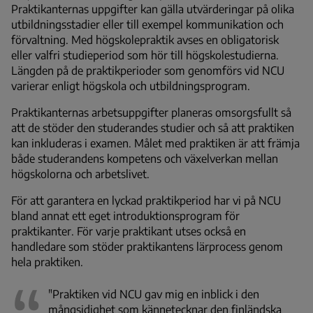
Praktikanternas uppgifter kan gälla utvärderingar på olika
utbildningsstadier eller till exempel kommunikation och
förvaltning. Med högskolepraktik avses en obligatorisk
eller valfri studieperiod som hör till högskolestudierna.
Längden på de praktikperioder som genomförs vid NCU
varierar enligt högskola och utbildningsprogram.
Praktikanternas arbetsuppgifter planeras omsorgsfullt så
att de stöder den studerandes studier och så att praktiken
kan inkluderas i examen. Målet med praktiken är att främja
både studerandens kompetens och växelverkan mellan
högskolorna och arbetslivet.
För att garantera en lyckad praktikperiod har vi på NCU
bland annat ett eget introduktionsprogram för
praktikanter. För varje praktikant utses också en
handledare som stöder praktikantens lärprocess genom
hela praktiken.
"Praktiken vid NCU gav mig en inblick i den
mångsidighet som kännetecknar den finländska