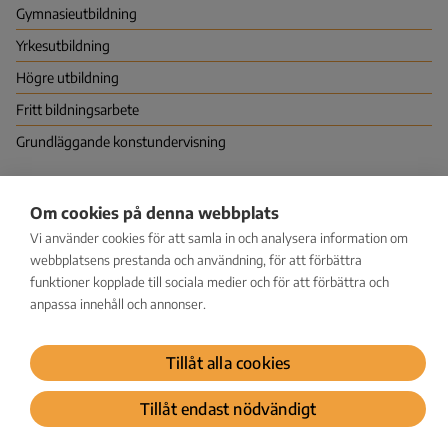
Gymnasie­utbildning
Yrkes­utbildning
Högre utbildning
Fritt bildningsarbete
Grundläggande konstundervisning
Nationella centret för utbildningsutvärdering (NCU)
Om cookies på denna webbplats
PB 380 (Hagnäskajen 6), 00531 HELSINGFORS
Vi använder cookies för att samla in och analysera information om
Vapaudenkatu 58, 40100 JYVÄSKYLÄ
kirjaamo@karvi.fi
webbplatsens prestanda och användning, för att förbättra
029 533 1600
funktioner kopplade till sociala medier och för att förbättra och
anpassa innehåll och annonser.
Facebook
LinkedIn
Instagram
Bluesky
YouTube
Tillåt alla cookies
Dataskydd
Tillåt endast nödvändigt
© Karvi 2026