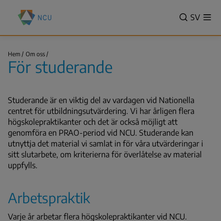
Hoppa
Nationella
till
VALITSE
SV
Vis
centret
Sök
me
huvudinnehåll
KIELI,
för
SWITCH
utbildningsutvärdering
För
LANGUA
Hem
Om oss
(NCU)
studerande
För studerande
VÄLJ
Länkstig
SPRÅK
-
Studerande är en viktig del av vardagen vid Nationella
NUVAR
centret för utbildningsutvärdering. Vi har årligen flera
SPRÅK
högskolepraktikanter och det är också möjligt att
SVENSK
genomföra en PRAO-period vid NCU. Studerande kan
utnyttja det material vi samlat in för våra utvärderingar i
sitt slutarbete, om kriterierna för överlåtelse av material
uppfylls.
Arbetspraktik
Varje år arbetar flera högskolepraktikanter vid NCU.