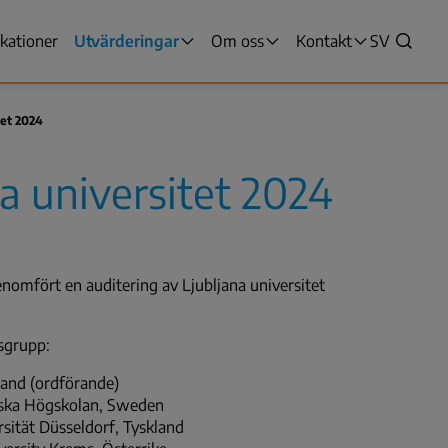
ikationer
Utvärderingar
Om oss
Kontakt
VALITSE
SV
yn
Sök
KIELI,
SWITCH
LANGUAG
tet 2024
VÄLJ
SPRÅK
a universitet 2024
-
NUVARAN
SPRÅK
SVENSKA
enomfört en auditering av Ljubljana universitet
sgrupp:
land (ordförande)
iska Högskolan, Sweden
sität Düsseldorf, Tyskland