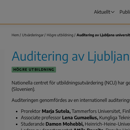
Aktuellt
Publ
Huvudmen
Hem
Utvärderingar
Högre utbildning
Auditering av Ljubljana universi
Länkstig
Auditering av Ljubljan
HÖGRE UTBILDNING
Nationella centret för utbildningsutvärdering (NCU) har g
(Slovenien).
Auditeringen genomfördes av en internationell auditering
Prorektor
Marja Sutela,
Tammerfors Universitet, Fin
Associate professor
Lena Gumaelius,
Kungliga Tekn
Studerande
Damon Mohebbi,
Heinrich-Heine-Univer