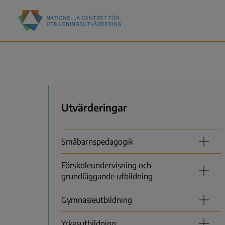
Hoppa
Nationella
till
centret
huvudinnehåll
för
utbildningsutvärdering
(NCU)
Meny
Utvärderingar
Småbarnspedagogik
Förskoleundervisning och
grundläggande utbildning
Gymnasieutbildning
Yrkesutbildning