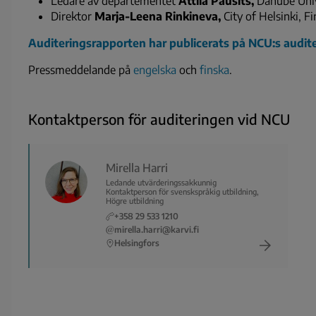
Ledare av departementet
Attila Pausits,
Danube Univ
Direktor
Marja-Leena Rinkineva,
City of Helsinki, F
Auditeringsrapporten har publicerats på NCU:s audite
Pressmeddelande på
engelska
och
finska
.
Kontaktperson för auditeringen vid NCU
Mirella Harri
Ledande utvärderingssakkunnig
Kontaktperson för svenskspråkig utbildning,
Högre utbildning
+358 29 533 1210
mirella.harri@karvi.fi
Helsingfors