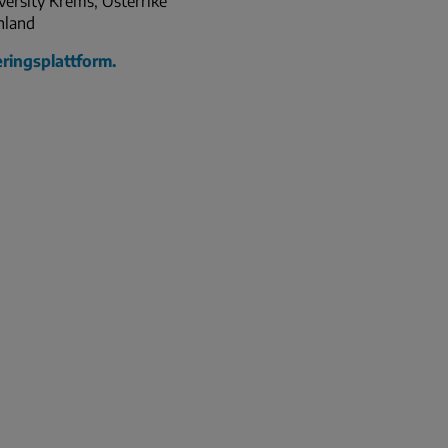
ersity Krems, Österrike
inland
ringsplattform.