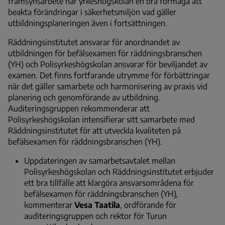
framsynsarbete har yrkeshögskolan en bra förmåga att
beakta förändringar i säkerhetsmiljön vad gäller
utbildningsplaneringen även i fortsättningen.
Räddningsinstitutet ansvarar för anordnandet av
utbildningen för befälsexamen för räddningsbranschen
(YH) och Polisyrkeshögskolan ansvarar för beviljandet av
examen. Det finns fortfarande utrymme för förbättringar
när det gäller samarbete och harmonisering av praxis vid
planering och genomförande av utbildning.
Auditeringsgruppen rekommenderar att
Polisyrkeshögskolan intensifierar sitt samarbete med
Räddningsinstitutet för att utveckla kvaliteten på
befälsexamen för räddningsbranschen (YH).
Uppdateringen av samarbetsavtalet mellan
Polisyrkeshögskolan och Räddningsinstitutet erbjuder
ett bra tillfälle att klargöra ansvarsområdena för
befälsexamen för räddningsbranschen (YH),
kommenterar
Vesa Taatila
, ordförande för
auditeringsgruppen och rektor för Turun