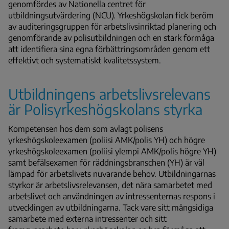
genomfördes av Nationella centret för
utbildningsutvärdering (NCU). Yrkeshögskolan fick beröm
av auditeringsgruppen för arbetslivsinriktad planering och
genomförande av polisutbildningen och en stark förmåga
att identifiera sina egna förbättringsområden genom ett
effektivt och systematiskt kvalitetssystem.
Utbildningens arbetslivsrelevans
är Polisyrkeshögskolans styrka
Kompetensen hos dem som avlagt polisens
yrkeshögskoleexamen (poliisi AMK/polis YH) och högre
yrkeshögskoleexamen (poliisi ylempi AMK/polis högre YH)
samt befälsexamen för räddningsbranschen (YH) är väl
lämpad för arbetslivets nuvarande behov. Utbildningarnas
styrkor är arbetslivsrelevansen, det nära samarbetet med
arbetslivet och användningen av intressenternas respons i
utvecklingen av utbildningarna. Tack vare sitt mångsidiga
samarbete med externa intressenter och sitt