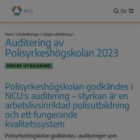
Hoppa
Nationella
till
VALITSE
SV
Vis
centret
Sök
me
huvudinnehåll
KIELI,
för
SWITCH
utbildningsutvärdering
Auditering
LANGUA
Hem
Utvärderingar
Högre utbildning
(NCU)
av
Auditering av
VÄLJ
Polisyrkeshögskolan
Länkstig
2023
SPRÅK
Polisyrkeshögskolan 2023
-
NUVAR
HÖGRE UTBILDNING
SPRÅK
SVENSK
Polisyrkeshögskolan godkändes i
NCU:s auditering – styrkan är en
arbetslivsinriktad polisutbildning
och ett fungerande
kvalitetssystem
Polisyrkeshögskolan godkändes i auditeringen som