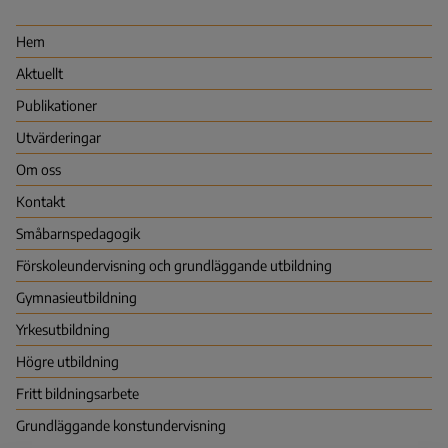
för
utbildningsutvärdering
Hem
(NCU)
Aktuellt
Publikationer
Utvärderingar
Om oss
Kontakt
Småbarns­pedagogik
Förskoleundervisning och grundläggande utbildning
Gymnasie­utbildning
Yrkes­utbildning
Högre utbildning
Fritt bildningsarbete
Grundläggande konstundervisning