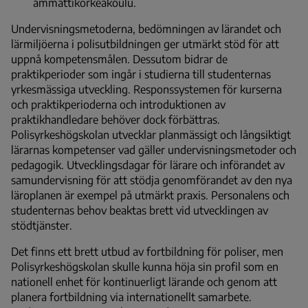
ammattikorkeakoulu.
Undervisningsmetoderna, bedömningen av lärandet och
lärmiljöerna i polisutbildningen ger utmärkt stöd för att
uppnå kompetensmålen. Dessutom bidrar de
praktikperioder som ingår i studierna till studenternas
yrkesmässiga utveckling. Responssystemen för kurserna
och praktikperioderna och introduktionen av
praktikhandledare behöver dock förbättras.
Polisyrkeshögskolan utvecklar planmässigt och långsiktigt
lärarnas kompetenser vad gäller undervisningsmetoder och
pedagogik. Utvecklingsdagar för lärare och införandet av
samundervisning för att stödja genomförandet av den nya
läroplanen är exempel på utmärkt praxis. Personalens och
studenternas behov beaktas brett vid utvecklingen av
stödtjänster.
Det finns ett brett utbud av fortbildning för poliser, men
Polisyrkeshögskolan skulle kunna höja sin profil som en
nationell enhet för kontinuerligt lärande och genom att
planera fortbildning via internationellt samarbete.