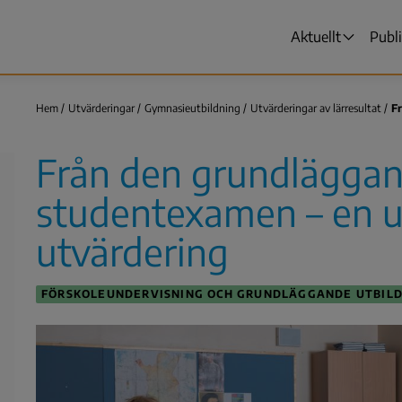
Aktuellt
Publ
Huvudmen
Hem
Utvärderingar
Gymnasieutbildning
Utvärderingar av lärresultat
F
Länkstig
Från den grundläggand
studentexamen – en u
utvärdering
FÖRSKOLEUNDERVISNING OCH GRUNDLÄGGANDE UTBIL