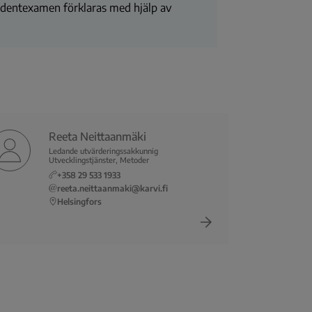
studentexamen förklaras med hjälp av
Reeta Neittaanmäki
Ledande utvärderingssakkunnig
Utvecklingstjänster, Metoder
+358 29 533 1933
reeta.neittaanmaki@karvi.fi
Helsingfors