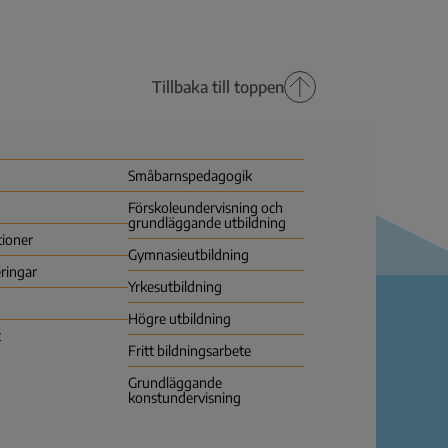
Tillbaka till toppen
Småbarns­pedagogik
Förskoleundervisning och
grundläggande utbildning
tioner
Gymnasie­utbildning
ringar
Yrkes­utbildning
Högre utbildning
t
Fritt bildningsarbete
Grundläggande
konstundervisning