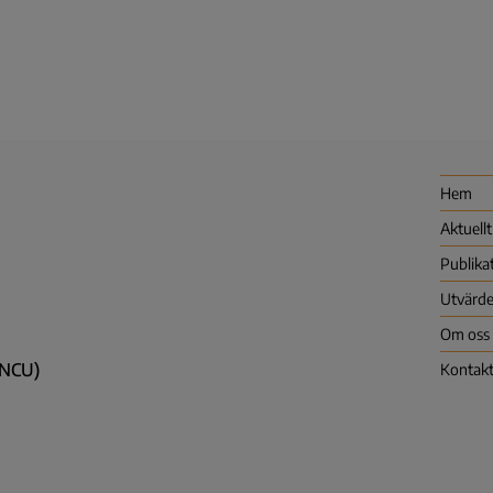
Hem
Aktuellt
Publika
Utvärde
Om oss
 (NCU)
Kontak