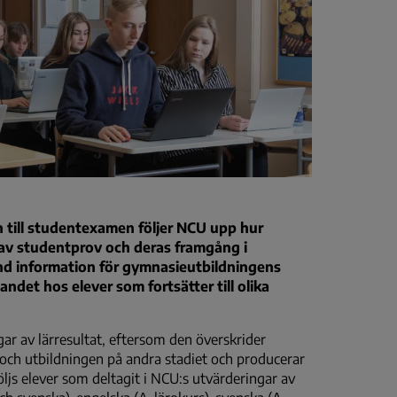
 till studentexamen följer NCU upp hur
l av studentprov och deras framgång i
nd information för gymnasieutbildningens
et hos elever som fortsätter till olika
ar av lärresultat, eftersom den överskrider
ch utbildningen på andra stadiet och producerar
öljs elever som deltagit i NCU:s utvärderingar av