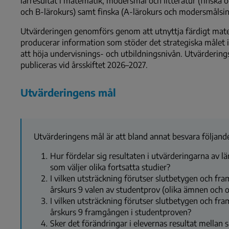
lärresultat i matematik, modersmål och litteratur (finska o
och B-lärokurs) samt finska (A-lärokurs och modersmålsin
Utvärderingen genomförs genom att utnyttja färdigt mate
producerar information som stöder det strategiska målet 
att höja undervisnings- och utbildningsnivån. Utvärderings
publiceras vid årsskiftet 2026–2027.
Utvärderingens mål
Utvärderingens mål är att bland annat besvara följande
Hur fördelar sig resultaten i utvärderingarna av l
som väljer olika fortsatta studier?
I vilken utsträckning förutser slutbetygen och fra
årskurs 9 valen av studentprov (olika ämnen och o
I vilken utsträckning förutser slutbetygen och fra
årskurs 9 framgången i studentproven?
Sker det förändringar i elevernas resultat mellan