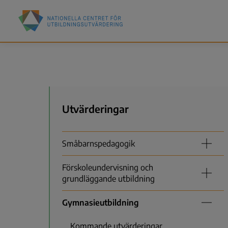
Hoppa
Nationella
till
centret
huvudinnehåll
för
utbildningsutvärdering
(NCU)
Meny
Utvärderingar
Småbarnspedagogik
Förskoleundervisning och
grundläggande utbildning
Gymnasieutbildning
Kommande utvärderingar