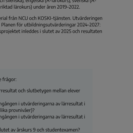
ch svenska), engelska (A-lärokurs), svenska (A-
riktad lärokurs) under åren 2019–2022.
rial från NCU och KOSKI-tjänsten. Utvärderingen
i Planen för utbildningsutvärderingar 2024–2027:
projektet inleddes i slutet av 2025 och resultaten
 frågor:
ärresultat och slutbetygen mellan elever
mgången i utvärderingarna av lärresultat i
lika provnivåer)?
mgången i utvärderingarna av lärresultat i
 slutet av årskurs 9 och studentexamen?