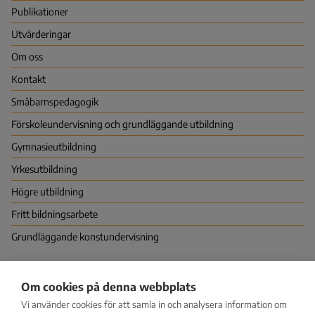
Publikationer
Utvärderingar
Om oss
Kontakt
Småbarns­pedagogik
Förskoleundervisning och grundläggande utbildning
Gymnasie­utbildning
Yrkes­utbildning
Högre utbildning
Fritt bildningsarbete
Grundläggande konstundervisning
Nationella centret för utbildningsutvärdering (NCU)
Om cookies på denna webbplats
PB 380 (Hagnäskajen 6), 00531 HELSINGFORS
Vi använder cookies för att samla in och analysera information om
Vapaudenkatu 58, 40100 JYVÄSKYLÄ