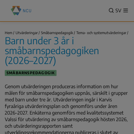
Hoppa
Nationella
till
VALITSE
SV
Vis
centret
Sök
me
huvudinnehåll
KIELI,
för
SWITCH
utbildningsutvärdering
Ba
LANGUA
Hem
Utvärderingar
Småbarnspedagogik
Tema- och systemutvärderingar
(NCU)
un
Barn under 3 år i
VÄLJ
3
Länkstig
år
SPRÅK
småbarnspedagogiken
i
sm
-
…
(2026–2027)
NUVAR
SPRÅK
SMÅBARNSPEDAGOGIK
SVENSK
Genom utvärderingen produceras information om hur
målen för småbarnspedagogiken uppnås, särskilt i grupper
med barn under tre år. Utvärderingen ingår i Karvis
fyraåriga utvärderingsplan och genomförs under åren
2026–2027. Enkäterna genomförs med kvalitetssystemet
Valssi för utvärdering av småbarnspedagogik hösten 2026,
och utvärderingsrapporten samt
utvecklingsrekommendationerna publiceras i slutet av