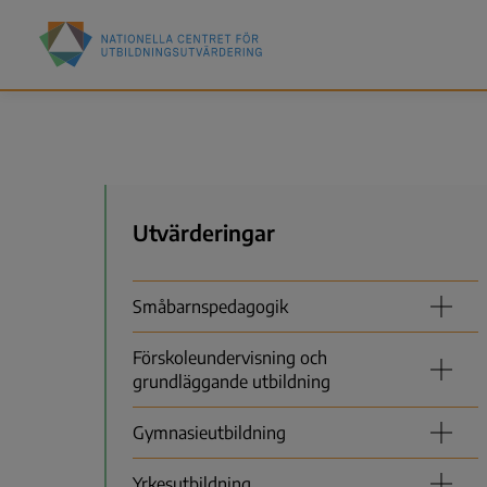
Hoppa
Nationella
till
centret
huvudinnehåll
för
utbildningsutvärdering
(NCU)
Meny
Utvärderingar
Småbarnspedagogik
Förskoleundervisning och
grundläggande utbildning
Gymnasieutbildning
Yrkesutbildning