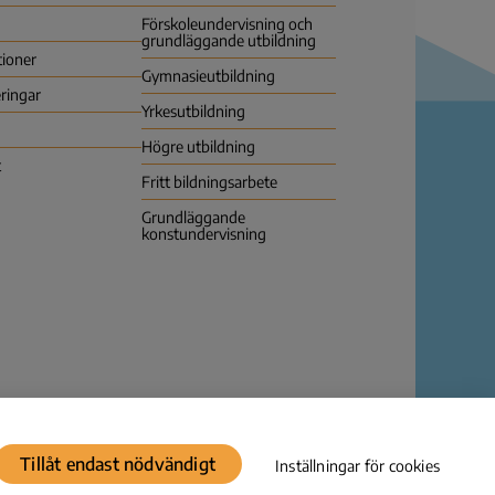
Förskoleundervisning och
grundläggande utbildning
tioner
Gymnasie­utbildning
ringar
Yrkes­utbildning
Högre utbildning
t
Fritt bildningsarbete
Grundläggande
konstundervisning
Dataskydd
© Karvi 2026
Tillåt endast nödvändigt
Inställningar för cookies