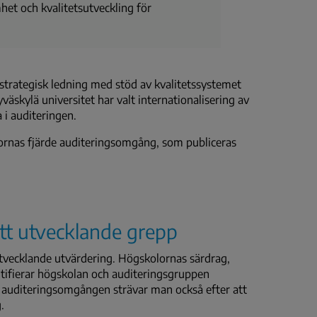
et och kvalitetsutveckling för
trategisk ledning med stöd av kvalitetssystemet
yväskylä universitet har valt internationalisering av
i auditeringen.
ornas fjärde auditeringsomgång, som publiceras
tt utvecklande grepp
utvecklande utvärdering. Högskolornas särdrag,
entifierar högskolan och auditeringsgruppen
 auditeringsomgången strävar man också efter att
.