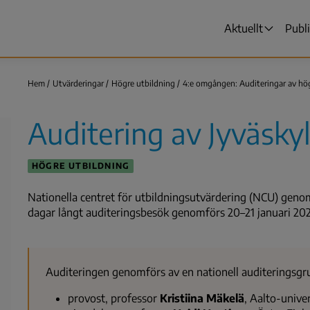
Aktuellt
Publ
Huvudmen
Hem
Utvärderingar
Högre utbildning
4:e omgången: Auditeringar av hö
Länkstig
Auditering av Jyväskyl
HÖGRE UTBILDNING
Nationella centret för utbildningsutvärdering (NCU) genomf
dagar långt auditeringsbesök genomförs 20–21 januari 2027
Auditeringen genomförs av en nationell auditeringsgr
provost, professor
Kristiina Mäkelä
, Aalto-unive