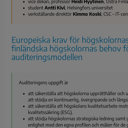
vice dekan, professor
Heidi Hyytinen
, Östra Finl
student
Antti Kivi
, Helsingfors universitet
verkställande direktör
Kimmo Koski
, CSC – IT-ce
Europeiska krav för högskolornas
finländska högskolornas behov f
auditeringsmodellen
Auditeringens uppgift är
att säkerställa att högskolorna upprätthåller och 
att stödja en kontinuerlig, övergripande och lång
att säkerställa att högskolans kvalitetsarbete mot
kvalitetssäkring (ESG),
att stödja högskolornas strategiska ledning sam
enlighet med den egna profilen och målen för de