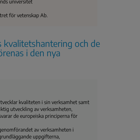
ands universitet
ntret för vetenskap Ab.
 kvalitetshantering och de
örenas i den nya
utvecklar kvaliteten i sin verksamhet samt
siktig utveckling av verksamheten,
svarar de europeiska principerna för
t genomförandet av verksamheten i
 grundläggande uppgifterna,