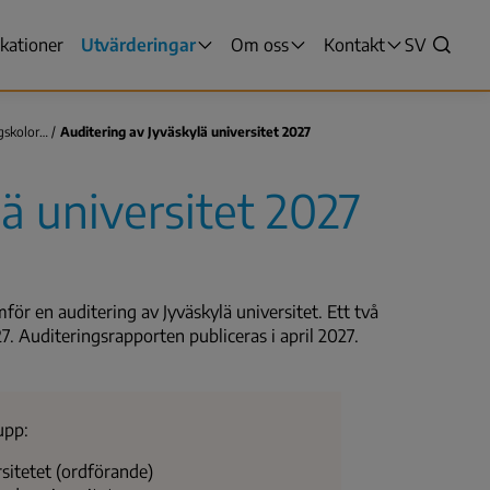
ikationer
Utvärderingar
Om oss
Kontakt
VALITSE
SV
yn
Sök
KIELI,
SWITCH
LANGUAG
gskolor…
Auditering av Jyväskylä universitet 2027
VÄLJ
SPRÅK
ä universitet 2027
-
NUVARAN
SPRÅK
SVENSKA
ör en auditering av Jyväskylä universitet. Ett två
. Auditeringsrapporten publiceras i april 2027.
upp:
rsitetet (ordförande)