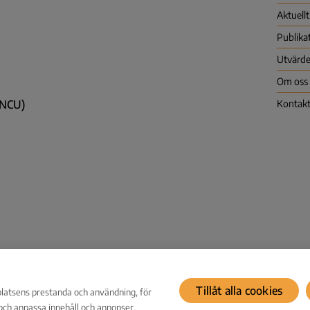
Aktuellt
Publika
Utvärde
Om oss
 (NCU)
Kontak
Tillåt alla cookies
platsens prestanda och användning, för
a och anpassa innehåll och annonser.