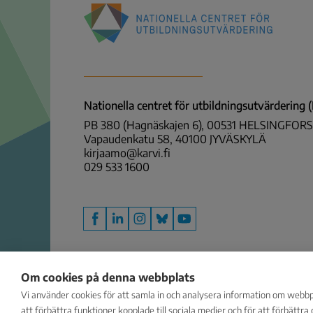
Nationella
centret
för
utbildningsutvärdering
Nationella centret för utbildningsutvärdering
(NCU)
PB 380 (Hagnäskajen 6), 00531 HELSINGFORS
Vapaudenkatu 58, 40100 JYVÄSKYLÄ
kirjaamo@karvi.fi
029 533 1600
Facebook
LinkedIn
Instagram
Bluesky
YouTube
Om cookies på denna webbplats
Vi använder cookies för att samla in och analysera information om webb
att förbättra funktioner kopplade till sociala medier och för att förbättr