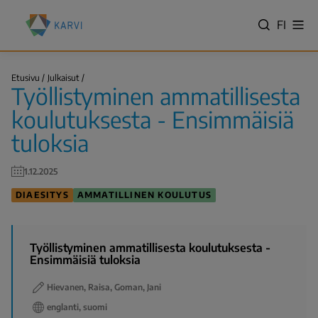
Hyppää
Kansallinen
pääsisältöön
VALITS
FI
Näy
koulutuksen
Hae
vali
KIELI,
arviointikeskus
SWITC
(Karvi)
Työllistyminen
LANGU
Etusivu
Julkaisut
ammatillisesta…
Työllistyminen ammatillisesta
VÄLJ
Murupolku
SPRÅK
koulutuksesta - Ensimmäisiä
-
tuloksia
NYKYIN
KIELI
1.12.2025
SUOMI
DIAESITYS
AMMATILLINEN KOULUTUS
Työllistyminen ammatillisesta koulutuksesta -
Ensimmäisiä tuloksia
Hievanen, Raisa, Goman, Jani
englanti, suomi