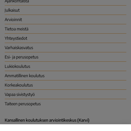
Ajankohtaista
Julkaisut
Arvioinnit
Tietoa meistä
Yhteystiedot
Varhais­kasvatus
Esi- ja perusopetus
Lukio­koulutus
Ammatillinen koulutus
Korkea­koulutus
Vapaa sivistys­työ
Taiteen perusopetus
Kansallinen koulutuksen arviointikeskus (Karvi)
PL 380 (Hakaniemenranta 6), 00531 HELSINKI