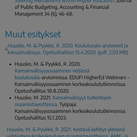
Steering Mechanisms within Higher Education
. Journal
of Public Budgeting, Accounting & Financial
Management 34 (6), 46-68.
Muut esitykset
Huusko, M. & Pyykkö, R. 2020. Koulutusala-arvioinnit ja
kansainvälisyys. Opetushallitus 15.4.2020. (pdf, 2.03 MB)
Huusko, M. & Pyykkö, R. 2020.
Kansainvälisyysosaaminen neljässä
koulutusala–
arvioinnissa.
EDUFI HigherEd Webinars –
Kansainvälisyysosaaminen korkeakoulututkinnoissa.
Opetushallitus 18.8.2020.
Huusko, M. 2021.
Kansainvälisyys tutkintojen
osaamistavoitteissa
. Työpaja:
Kansainvälisyysosaaminen korkeakoulututkinnoissa.
Opetushallitus 15.1.2023.
Huusko, M. & Pyykkö, R. 2021. Kestävä kehitys yleisenä
valmiutena korkeakoulujen osaamistavoitteissa. AMK- ja