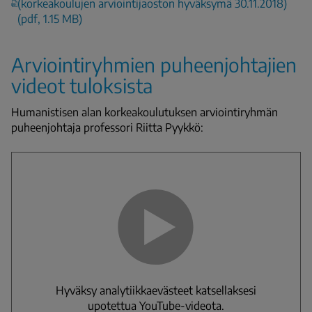
(korkeakoulujen arviointijaoston hyväksymä 30.11.2018)
(pdf, 1.15 MB)
Arviointiryhmien puheenjohtajien
videot tuloksista
Humanistisen alan korkeakoulutuksen arviointiryhmän
puheenjohtaja professori Riitta Pyykkö:
Hyväksy analytiikkaevästeet katsellaksesi
upotettua YouTube-videota.