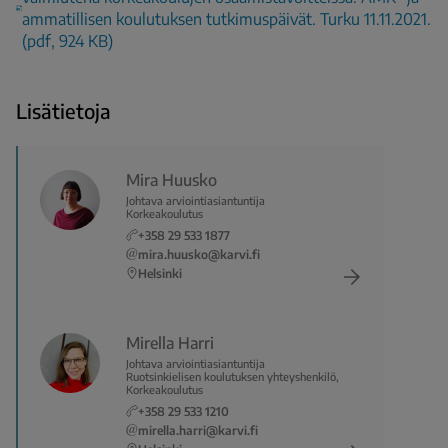
ammatillisen koulutuksen tutkimuspäivät. Turku 11.11.2021.
(pdf, 924 KB)
Lisätietoja
Mira Huusko
Johtava arviointiasiantuntija
Korkeakoulutus
+358 29 533 1877
mira.huusko@karvi.fi
Helsinki
Mirella Harri
Johtava arviointiasiantuntija
Ruotsinkielisen koulutuksen yhteyshenkilö,
Korkeakoulutus
+358 29 533 1210
mirella.harri@karvi.fi