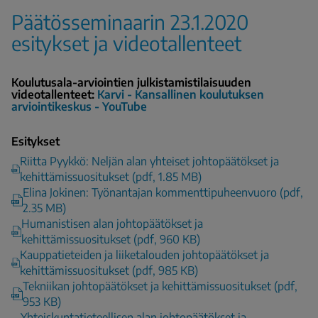
Päätösseminaarin 23.1.2020
esitykset ja videotallenteet
Koulutusala-arviointien julkistamistilaisuuden
videotallenteet:
Karvi - Kansallinen koulutuksen
arviointikeskus - YouTube
Esitykset
Riitta Pyykkö: Neljän alan yhteiset johtopäätökset ja
kehittämissuositukset (pdf, 1.85 MB)
Elina Jokinen: Työnantajan kommenttipuheenvuoro (pdf,
2.35 MB)
Humanistisen alan johtopäätökset ja
kehittämissuositukset (pdf, 960 KB)
Kauppatieteiden ja liiketalouden johtopäätökset ja
kehittämissuositukset (pdf, 985 KB)
Tekniikan johtopäätökset ja kehittämissuositukset (pdf,
953 KB)
Yhteiskuntatieteellisen alan johtopäätökset ja