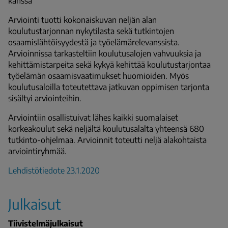
kanssa
Arviointi tuotti kokonaiskuvan neljän alan
koulutustarjonnan nykytilasta sekä tutkintojen
osaamislähtöisyydestä ja työelämärelevanssista.
Arvioinnissa tarkasteltiin koulutusalojen vahvuuksia ja
kehittämistarpeita sekä kykyä kehittää koulutustarjontaa
työelämän osaamisvaatimukset huomioiden. Myös
koulutusaloilla toteutettava jatkuvan oppimisen tarjonta
sisältyi arviointeihin.
Arviointiin osallistuivat lähes kaikki suomalaiset
korkeakoulut sekä neljältä koulutusalalta yhteensä 680
tutkinto-ohjelmaa. Arvioinnit toteutti neljä alakohtaista
arviointiryhmää.
Lehdistötiedote 23.1.2020
Julkaisut
Tiivistelmäjulkaisut