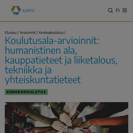
Hyppää
Kansallinen
pääsisältöön
VALITS
FI
Näy
koulutuksen
Hae
vali
KIELI,
arviointikeskus
SWITC
(Karvi)
Koulutusala-
LANGU
Etusivu
Arvioinnit
Korkeakoulutus
arvioinnit:
Koulutusala-arvioinnit:
VÄLJ
humanistinen…
Murupolku
SPRÅK
humanistinen ala,
-
kauppatieteet ja liiketalous,
NYKYIN
tekniikka ja
KIELI
SUOMI
yhteiskuntatieteet
KORKEAKOULUTUS