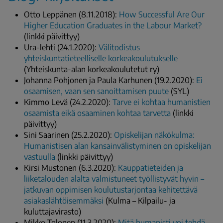
Otto Leppänen (8.11.2018):
How Successful Are Our
Higher Education Graduates in the Labour Market?
(linkki päivittyy)
Ura-lehti (24.1.2020):
Välitodistus
yhteiskuntatieteelliselle korkeakoulutukselle
(Yhteiskunta-alan korkeakoulutetut ry)
Johanna Pohjonen ja Paula Karhunen (19.2.2020):
Ei
osaamisen, vaan sen sanoittamisen puute
(SYL)
Kimmo Levä (24.2.2020):
Tarve ei kohtaa humanistien
osaamista eikä osaaminen kohtaa tarvetta
(linkki
päivittyy)
Sini Saarinen (25.2.2020):
Opiskelijan näkökulma:
Humanistisen alan kansainvälistyminen on opiskelijan
vastuulla
(linkki päivittyy)
Kirsi Mustonen (6.3.2020):
Kauppatieteiden ja
liiketalouden alalta valmistuneet työllistyvät hyvin –
jatkuvan oppimisen koulutustarjontaa kehitettävä
asiakaslähtöisemmäksi
(Kulma – Kilpailu- ja
kuluttajavirasto)
Mikko Tolonen (11.3.2020):
Mitä humanisti voi tehdä,