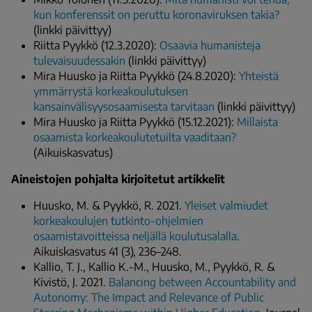
kun konferenssit on peruttu koronaviruksen takia?
(linkki päivittyy)
Riitta Pyykkö (12.3.2020):
Osaavia humanisteja
tulevaisuudessakin
(linkki päivittyy)
Mira Huusko ja Riitta Pyykkö (24.8.2020):
Yhteistä
ymmärrystä korkeakoulutuksen
kansainvälisyysosaamisesta tarvitaan
(linkki päivittyy)
Mira Huusko ja Riitta Pyykkö (15.12.2021):
Millaista
osaamista korkeakoulutetuilta vaaditaan?
(Aikuiskasvatus)
Aineistojen pohjalta kirjoitetut artikkelit
Huusko, M. & Pyykkö, R. 2021.
Yleiset valmiudet
korkeakoulujen tutkinto-ohjelmien
osaamistavoitteissa neljällä koulutusalalla
.
Aikuiskasvatus 41 (3), 236–248.
Kallio, T. J., Kallio K.-M., Huusko, M., Pyykkö, R. &
Kivistö, J. 2021.
Balancing between Accountability and
Autonomy: The Impact and Relevance of Public