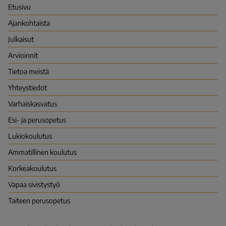
(Karvi)
Etusivu
Ajankohtaista
Julkaisut
Arvioinnit
Tietoa meistä
Yhteystiedot
Varhais­kasvatus
Esi- ja perusopetus
Lukio­koulutus
Ammatillinen koulutus
Korkea­koulutus
Vapaa sivistys­työ
Taiteen perusopetus