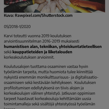
Kuva: Rawpixel.com/Shutterstock.com
05/2018–1/2020
Karvi toteutti vuonna 2019 koulutuksen
arviointisuunnitelman 2016-2019 mukaisesti
humanistisen alan, tekniikan, yhteiskuntatieteellisen
sekä
kauppatieteiden
ja liiketalouden
korkeakoulutuksen arvioinnit.
Koulutusalojen tuottama osaaminen vastaa hyvin
työelämän tarpeita, mutta huomiota tulee kiinnittää
nykyistä enemmän monikulttuurisuus- ja digitalisaatio-
osaamiseen sekä kestävään kehitykseen. Koulutuksen
profiloitumisen edellytyksenä on tiivis alojen ja
korkeakoulujen välinen yhteistyö. Jatkuvan oppimisen
tarpeet haastavat korkeakouluja kehittämään uusia
toimintamalleja sekä sisältöjä yhteistyössä työelämän