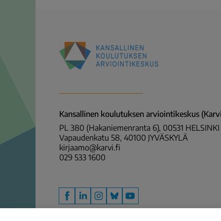
Kansallinen
koulutuksen
arviointikeskus
(Karvi)
Kansallinen koulutuksen arviointikeskus (Karvi
PL 380 (Hakaniemenranta 6), 00531 HELSINKI
Vapaudenkatu 58, 40100 JYVÄSKYLÄ
kirjaamo@karvi.fi
029 533 1600
Facebook
LinkedIn
Instagram
Bluesky
YouTube