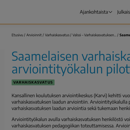
Ajankohtaista
Julkai
Päävalikko
Etusivu
Arvioinnit
Varhaiskasvatus
Valssi – Varhaiskasvatuksen…
Saame
Murupolku
Saamelaisen varhaisk
arviointityökalun pilot
VARHAISKASVATUS
Kansallinen koulutuksen arviointikeskus (Karvi) kehitti v
varhaiskasvatuksen laadun arviointiin. Arviointityökalulla
varhaiskasvatuksen laadun arviointia sekä tukemaan henkil
Arviointityökalun avulla varhaiskasvatuksen henkilöstö v
varhaiskasvatuksen pedagogiikan toteuttamisessa. Arvioi