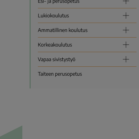
Esi- ja perusopetus
Lukiokoulutus
Ammatillinen koulutus
Korkeakoulutus
Vapaa sivistystyö
Taiteen perusopetus