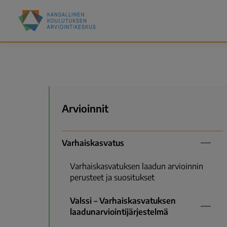
Hyppää
Kansallinen
pääsisältöön
koulutuksen
arviointikeskus
(Karvi)
Valikko
Arvioinnit
Varhaiskasvatus
Varhaiskasvatuksen laadun arvioinnin
perusteet ja suositukset
Valssi – Varhaiskasvatuksen
laadunarviointijärjestelmä