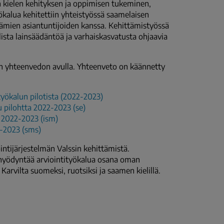
 kielen kehityksen ja oppimisen tukeminen,
yökalua kehitettiin yhteistyössä saamelaisen
ämien asiantuntijoiden kanssa. Kehittämistyössä
llista lainsäädäntöä ja varhaiskasvatusta ohjaavia
van yhteenvedon avulla. Yhteenveto on käännetty
yökalun pilotista (2022-2023)
 pilohtta 2022-2023 (se)
 2022-2023 (ism)
-2023 (sms)
ntijärjestelmän Valssin kehittämistä.
t hyödyntää arviointityökalua osana oman
Karvilta suomeksi, ruotsiksi ja saamen kielillä.