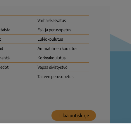
Varhais­kasvatus
taista
Esi- ja perusopetus
t
Lukio­koulutus
it
Ammatillinen koulutus
meistä
Korkea­koulutus
iedot
Vapaa sivistys­työ
Taiteen perusopetus
Tilaa uutiskirje