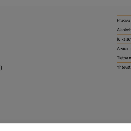
Etusivu
Ajankoh
Julkaisu
Arvioinn
Tietoa 
)
Yhteyst