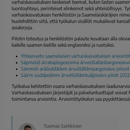
varhaiskasvatuksen keskeiset teemat, kuten lasten saamen
luontoyhteys, perinteiset elinkeinot sekä yhteisöllisyys. T
varhaiskasvatuksen henkilöstön ja Saamelaiskäräjien nime
huolehdittiin siitä, että työkalun sisällöt mukailevat kansa
asiakirjoja.
Pilotin toteutus ja henkilöstön palaute kuvataan alla ole
kaikille saamen kielille sekä englanniksi ja ruotsiksi.
Yhteenveto saamelaisen varhaiskasvatuksen arviointit
Sápmelaš árrabajásgeassima árvvoštallanbargoneavvu
Sämmilii arâšoddâdem árvuštâllâmpargoniävu piiloot
Sääʹm ouddpeâmm ärvvtõõllâmtuâjjneävv pilott 2022
Työkalua kehitettiin osana varhaiskasvatuksen laadunarvioi
Varhaiskasvatuksen järjestäjät ja palveluntuottajat voiva
toimintansa arviointia. Arviointityökalun saa pyydettäessä 
Tuomas Sarkkinen