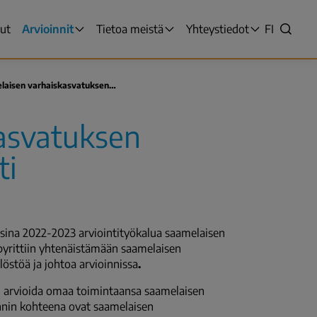
sut
Arvioinnit
Tietoa meistä
Yhteystiedot
VALITSE
FI
Hae
KIELI,
SWITCH
LANGUAG
laisen varhaiskasvatuksen…
VÄLJ
SPRÅK
asvatuksen
-
NYKYINE
ti
KIELI
SUOMI
uosina 2022-2023 arviointityökalua saamelaisen
 pyrittiin yhtenäistämään saamelaisen
östöä ja johtoa arvioinnissa
.
oi arvioida omaa toimintaansa saamelaisen
nnin kohteena ovat saamelaisen