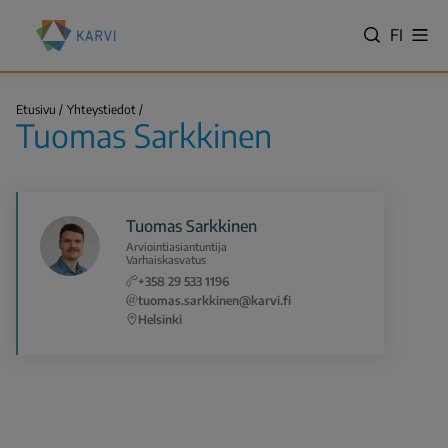
Hyppää
Kansallinen
pääsisältöön
VALITS
FI
Näy
koulutuksen
Hae
vali
KIELI,
arviointikeskus
SWITC
(Karvi)
Tuomas
LANGU
Etusivu
Yhteystiedot
Sarkkinen
Tuomas Sarkkinen
VÄLJ
Murupolku
SPRÅK
-
NYKYIN
Tuomas Sarkkinen
KIELI
Arviointiasiantuntija
SUOMI
Varhaiskasvatus
+358 29 533 1196
tuomas.sarkkinen@karvi.fi
Helsinki