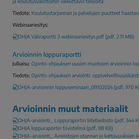
ja koulutusvalintoihin vaikuttavia tekijöitä
Tiedote:
Koulutustarjonnan ja palvelujen puutteet haastavat
Webinaariesitys:
OHJA Väliraportti 3 webinaariesitys.pdf (pdf, 2.11 MB)
Arvioinnin loppuraportti
Julkaisu:
Opinto-ohjauksen uusien muotojen arvioinnin lo
Tiedote:
Opinto-ohjauksen arviointi: oppivelvollisuusikäist
OHJA-arvioinnin loppuseminaari_09102024 (pdf, 970 K
Arvioinnin muut materiaalit
OHJA-arviointi_ Loppuraportin liitetiedosto (pdf, 344 K
OHJA loppuraportin tiivistelmä (pdf, 98 KB)
OHJA-arviointi_ Aineistojen otannan ja kattavuuksien k