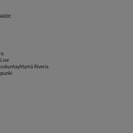
kilöt:
ra
 Live
utuskuntayhtymä Riveria
upunki