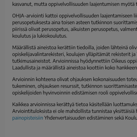
kasvanut, mutta oppivelvollisuuden laajentumisen myötä t
OHJA-arviointi kattoi oppivelvollisuuden laajentamiseen 
perusopetuksesta aina toisen asteen tutkinnon suorittami
piirissä olivat perusopetus, aikuisten perusopetus, valmen
koulutus ja lukiokoulutus.
Määrällistä aineistoa kerättiin tiedoilla, joiden lähteinä o
opiskelijavalintarekisteri, koulujen ylläpitämät rekisterit j
tutkimusaineistot. Arvioinnissa hyödynnettiin Oikeus oppi
Laadullista ja määrällistä aineistoa koottiin koko hankkeen 
Arvioinnin kohteena olivat ohjauksen kokonaisuuden tote
tukeminen, ohjauksen resurssit, tutkinnon suorittamisast
opiskelijoiden hyvinvoinnin edistämisen rooli oppivelvolli
Kaikkea arvioinnissa kerättyä tietoa käsitellään luottamukse
Arviointituloksista ei ole mahdollista tunnistaa yksittäisiä h
painopisteisiin
Yhdenvertaisuuden edistäminen
sekä
Koulu