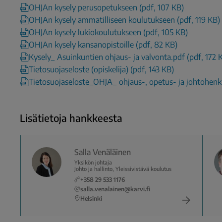
OHJAn kysely perusopetukseen (pdf, 107 KB)
OHJAn kysely ammatilliseen koulutukseen (pdf, 119 KB)
OHJAn kysely lukiokoulutukseen (pdf, 105 KB)
OHJAn kysely kansanopistoille (pdf, 82 KB)
Kysely_ Asuinkuntien ohjaus- ja valvonta.pdf (pdf, 172 
Tietosuojaseloste (opiskelija) (pdf, 143 KB)
Tietosuojaseloste_OHJA_ ohjaus-, opetus- ja johtohenki
Lisätietoja hankkeesta
Salla Venäläinen
Yksikön johtaja
Johto ja hallinto, Yleissivistävä koulutus
+358 29 533 1176
salla.venalainen@karvi.fi
Helsinki