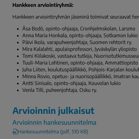
Hankkeen arviointiryhmä:
Hankkeen arviointiryhmän jäseninä toimivat seuraavat hen
Åsa Bodö, opinto-ohjaaja, Cronhjelmskolan, Larsmo
Anna Maria Honkala, opinto-ohjaaja, Sotkamon lukio
Päivi Ikola, varapuheenjohtaja, Suomen rehtorit ry.
Mira Kalalahti, apulaisprofessori, Jyväskylän yliopisto
Tomi Kiilakoski, vastaava tutkija, Nuorisotutkimusseu
Tuuli-Maria Lehtinen, opinto-ohjaaja, Ammattiopisto
Juha Liiten, koulutuspäällikkö, Pohjois-Karjalan koul
Minna Rovio, opetus- ja nuorisopäällikkö, Imatran ka
Antti Sinisalo, opinto-ohjaaja, Kouvolan lukio
Venla Tilli, puheenjohtaja, Osku ry.
Arvioinnin julkaisut
Arvioinnin hankesuunnitelma
Hankesuunnitelma (pdf, 510 KB)