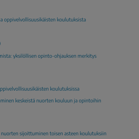
a oppivelvollisuusikäisten koulutuksista
)
ista: yksilöllisen opinto-ohjauksen merkitys
ppivelvollisuusikäisten koulutuksissa
täminen keskeistä nuorten kouluun ja opintoihin
, nuorten sijoittuminen toisen asteen koulutuksiin