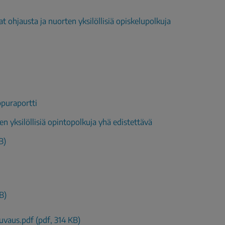
 ohjausta ja nuorten yksilöllisiä opiskelupolkuja
ppuraportti
en yksilöllisiä opintopolkuja yhä edistettävä
B)
B)
uvaus.pdf (pdf, 314 KB)