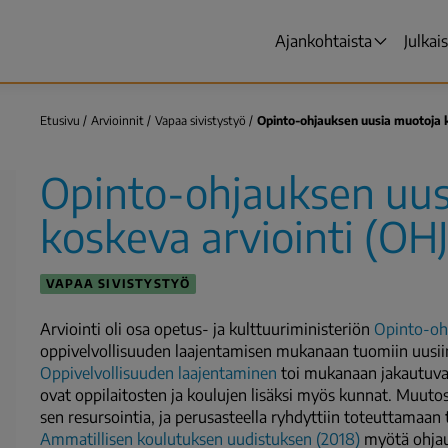
Ajankohtaista
Julkai
Päävalikko
Etusivu
Arvioinnit
Vapaa sivistystyö
Opinto-ohjauksen uusia muotoja
Murupolku
Opinto-ohjauksen uus
koskeva arviointi (OH
VAPAA SIVISTYSTYÖ
Arviointi oli osa opetus- ja kulttuuriministeriön
Opinto-ohj
oppivelvollisuuden laajentamisen mukanaan tuomiin uusiin
Oppivelvollisuuden laajentaminen
toi mukanaan jakautuvan 
ovat oppilaitosten ja koulujen lisäksi myös kunnat. Muutos
sen resursointia, ja perusasteella ryhdyttiin toteuttamaan
Ammatillisen koulutuksen uudistuksen (2018)
myötä ohjaus