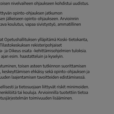
oisen nivelvaiheen ohjaukseen kohdistui uudistus.
liittyvän opinto-ohjauksen jatkumon
sen jälkeiseen opinto-ohjaukseen. Arvioinnin
tava koulutus, vapaa sivistystyö, ammatillinen
livat Opetushallituksen ylläpitämä Koski-tietokanta,
a Tilastokeskuksen rekisteripohjaiset
a- ja Oikeus osata -kehittämisohjelmien tuloksia.
ajan esim. haastatteluin ja kyselyin.
utuminen, toisen asteen tutkinnon suorittamisen
e, keskeyttämisen ehkäisy sekä opinto-ohjauksen ja
suuden laajentamisen tavoitteiden edistämisessä.
llisesti ja tietosuojaan liittyvät riskit minimoiden.
enkilöitä tai kouluja. Arvioinnilla tuotettiin tietoa
tusjärjestelmän toimivuuden lisääminen.