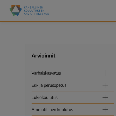
Hyppää
Kansallinen
pääsisältöön
koulutuksen
arviointikeskus
(Karvi)
Valikko
Arvioinnit
Varhaiskasvatus
Esi- ja perusopetus
Lukiokoulutus
Ammatillinen koulutus