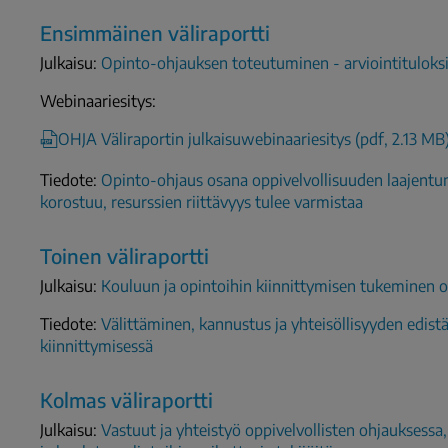
Ensimmäinen väliraportti
Julkaisu:
Opinto-ohjauksen toteutuminen - arviointituloksi
Webinaariesitys:
OHJA Väliraportin julkaisuwebinaariesitys (pdf, 2.13 MB
Tiedote:
Opinto-ohjaus osana oppivelvollisuuden laajentum
korostuu, resurssien riittävyys tulee varmistaa
Toinen väliraportti
Julkaisu:
Kouluun ja opintoihin kiinnittymisen tukeminen o
Tiedote:
Välittäminen, kannustus ja yhteisöllisyyden edis
kiinnittymisessä
Kolmas väliraportti
Julkaisu:
Vastuut ja yhteistyö oppivelvollisten ohjauksessa