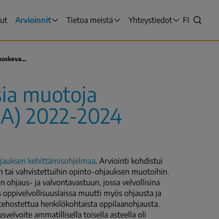
sut
Arvioinnit
Tietoa meistä
Yhteystiedot
VALITSE
FI
Hae
KIELI,
SWITCH
LANGUAG
 koskeva…
VÄLJ
SPRÅK
ia muotoja
-
NYKYINE
JA) 2022-2024
KIELI
SUOMI
auksen kehittämisohjelmaa
. Arviointi kohdistui
 tai vahvistettuihin opinto-ohjauksen muotoihin.
ohjaus- ja valvontavastuun, jossa velvollisina
 oppivelvollisuuslaissa muutti myös ohjausta ja
 tehostettua henkilökohtaista oppilaanohjausta.
velvoite ammatillisella toisella asteella oli