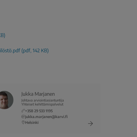
KB)
löstö.pdf (pdf, 142 KB)
Jukka Marjanen
Johtava arviointiasiantuntija
Yhteiset kehittämispalvelut
+358 29 533 1195
jukka.marjanen@karvi.fi
Helsinki