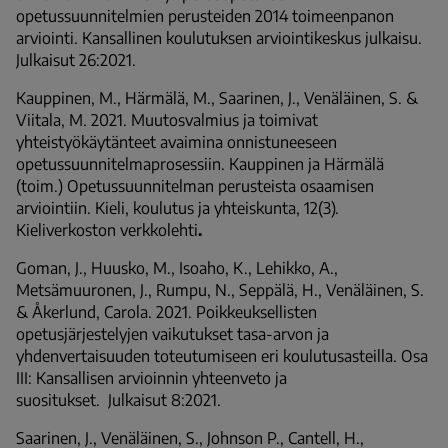
opetussuunnitelmien perusteiden 2014 toimeenpanon
arviointi. Kansallinen koulutuksen arviointikeskus julkaisu.
Julkaisut 26:2021.
Kauppinen, M., Härmälä, M., Saarinen, J., Venäläinen, S. &
Viitala, M. 2021. Muutosvalmius ja toimivat
yhteistyökäytänteet avaimina onnistuneeseen
opetussuunnitelmaprosessiin. Kauppinen ja Härmälä
(toim.)
Opetussuunnitelman perusteista osaamisen
arviointiin.
Kieli, koulutus ja yhteiskunta
, 12(3).
Kieliverkoston verkkolehti
.
Goman, J., Huusko, M., Isoaho, K., Lehikko, A.,
Metsämuuronen, J., Rumpu, N., Seppälä, H., Venäläinen, S.
& Åkerlund, Carola. 2021. Poikkeuksellisten
opetusjärjestelyjen vaikutukset tasa-arvon ja
yhdenvertaisuuden toteutumiseen eri koulutusasteilla. Osa
III: Kansallisen arvioinnin yhteenveto ja
suositukset. Julkaisut 8:2021.
Saarinen, J., Venäläinen, S., Johnson P., Cantell, H.,