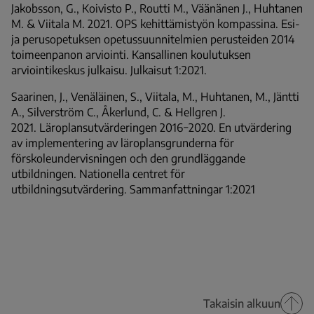
Jakobsson, G., Koivisto P., Routti M., Väänänen J., Huhtanen
M. & Viitala M. 2021. OPS kehittämistyön kompassina. Esi-
ja perusopetuksen opetussuunnitelmien perusteiden 2014
toimeenpanon arviointi. Kansallinen koulutuksen
arviointikeskus julkaisu. Julkaisut 1:2021.
Saarinen, J., Venäläinen, S., Viitala, M., Huhtanen, M., Jäntti
A., Silverström C., Åkerlund, C. & Hellgren J.
2021.
Läroplansutvärderingen 2016−2020. En utvärdering
av implementering av läroplansgrunderna för
förskoleundervisningen och den grundläggande
utbildningen. Nationella centret för
utbildningsutvärdering. Sammanfattningar 1:2021
Takaisin alkuun