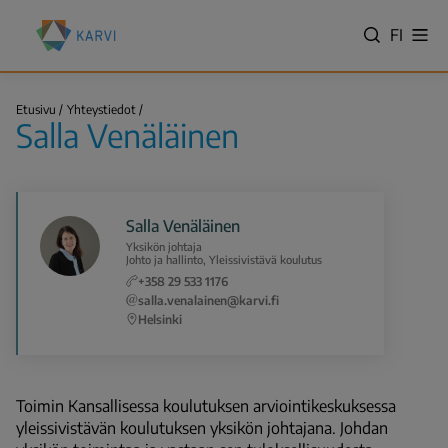
Hyppää
Kansallinen
pääsisältöön
VALITS
FI
Näy
koulutuksen
Hae
vali
KIELI,
arviointikeskus
SWITC
(Karvi)
Salla
LANGU
Etusivu
Yhteystiedot
Venäläinen
Salla Venäläinen
VÄLJ
Murupolku
SPRÅK
-
NYKYIN
Salla Venäläinen
KIELI
Yksikön johtaja
SUOMI
Johto ja hallinto, Yleissivistävä koulutus
+358 29 533 1176
salla.venalainen@karvi.fi
Helsinki
Toimin Kansallisessa koulutuksen arviointikeskuksessa
yleissivistävän koulutuksen yksikön johtajana. Johdan