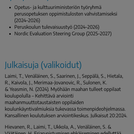
Opetus- ja kulttuuriministeriön työryhmä
perusopetuksen oppimistulosten vahvistamiseksi
(2024–2026)
Peruskoulun tulevaisuustyö (2024–2026)
Nordic Evaluation Steering Group (2025–2027)
Julkaisuja (valikoidut)
Laimi, T., Venäläinen, S., Saarinen, J., Seppälä, S., Hietala,
R., Kaivola, J., Merimaa-Jovanovic, R., Sulonen, K.
& Yeasmin, N. (2024). Myöhään maahan tulleet oppilaat
koulupolulla – Kehittävä arviointi
maahanmuuttotaustaisten oppilaiden
koulunkäyntivalmiuksia tukevassa toimenpideohjelmassa.
Kansallinen koulutuksen arviointikeskus. Julkaisut 20:2024.
Hievanen, R., Laimi, T., Ukkola, A., Venäläinen, S. &
Väätäinen, H. Eriarvoistumisen ehkäiseminen edellyttää