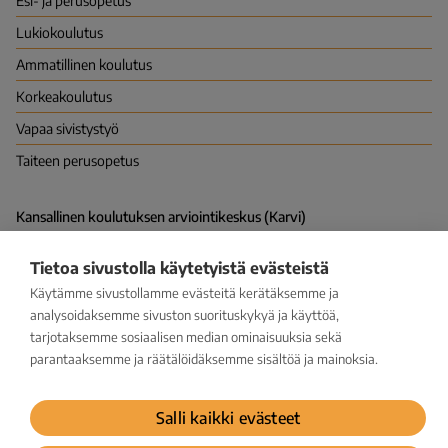
Esi- ja perusopetus
Lukio­koulutus
Ammatillinen koulutus
Korkea­koulutus
Vapaa sivistys­työ
Taiteen perusopetus
Kansallinen koulutuksen arviointikeskus (Karvi)
PL 380 (Hakaniemenranta 6), 00531 HELSINKI
Vapaudenkatu 58, 40100 JYVÄSKYLÄ
Tietoa sivustolla käytetyistä evästeistä
kirjaamo@karvi.fi
029 533 1600
Käytämme sivustollamme evästeitä kerätäksemme ja
analysoidaksemme sivuston suorituskykyä ja käyttöä,
tarjotaksemme sosiaalisen median ominaisuuksia sekä
Facebook
LinkedIn
Instagram
Bluesky
YouTube
parantaaksemme ja räätälöidäksemme sisältöä ja mainoksia.
Tilaa uutiskirje
Salli kaikki evästeet