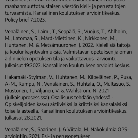
maahanmuuttotaustaisen väestön kieli- ja perustaitojen
turvaamista. Kansallinen koulutuksen arviointikeskus.
Policy brief 7:2023.
Venäläinen, S., Laimi, T., Seppälä, S., Vuojus, T., Ahlholm,
M., Latomaa, S., Mård-Miettinen, K., Nirkkonen, M.,
Huhtanen, M. & Metsämuuronen, J. 2022. Kielellisiä taitoja
ja koulunkäyntivalmiuksia. Valmistavan opetuksen ja oman
äidinkielen opetuksen tila ja vaikuttavuus -arviointi.
Julkaisut 19:2022. Kansallinen koulutuksen arviointikeskus.
Hakamäki-Stylman, V., Huhtanen, M., Kilpeläinen, P., Pusa,
A-M., Rumpu, N., Venäläinen, S., Huhtala, O., Multasuo, S.,
Mustonen, T., Viljanen, V. & Wahlström, N. 2021
(julkaisuprosessissa). Osallisuus tehdään yhdessä -
Opiskelijoiden kasvu aktiivisiksi ja kriittisiksi kansalaisiksi
toisella asteella. Kansallinen koulutuksen arviointikeskus.
Julkaisut 28:2021.
Venäläinen, S., Saarinen, J. & Viitala, M. Näkökulmia OPS-
arviointiin. 2021. Esi- ja perusopetuksen