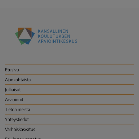
Kansallinen
koulutuksen
arviointikeskus
(Karvi)
Etusivu
Ajankohtaista
Julkaisut
Arvioinnit
Tietoa meistä
Yhteystiedot
Varhais­kasvatus