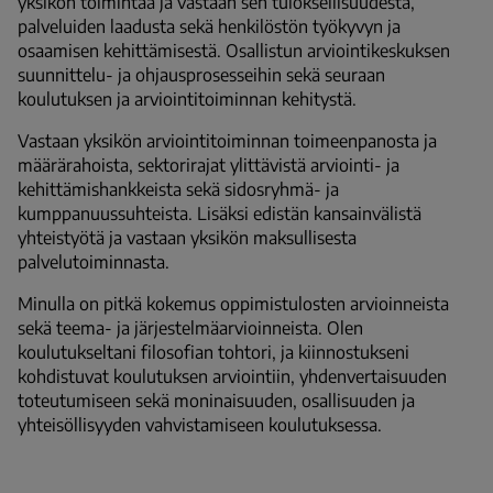
yksikön toimintaa ja vastaan sen tuloksellisuudesta,
palveluiden laadusta sekä henkilöstön työkyvyn ja
osaamisen kehittämisestä. Osallistun arviointikeskuksen
suunnittelu- ja ohjausprosesseihin sekä seuraan
koulutuksen ja arviointitoiminnan kehitystä.
Vastaan yksikön arviointitoiminnan toimeenpanosta ja
määrärahoista, sektorirajat ylittävistä arviointi- ja
kehittämishankkeista sekä sidosryhmä- ja
kumppanuussuhteista. Lisäksi edistän kansainvälistä
yhteistyötä ja vastaan yksikön maksullisesta
palvelutoiminnasta.
Minulla on pitkä kokemus oppimistulosten arvioinneista
sekä teema- ja järjestelmäarvioinneista. Olen
koulutukseltani filosofian tohtori, ja kiinnostukseni
kohdistuvat koulutuksen arviointiin, yhdenvertaisuuden
toteutumiseen sekä moninaisuuden, osallisuuden ja
yhteisöllisyyden vahvistamiseen koulutuksessa.