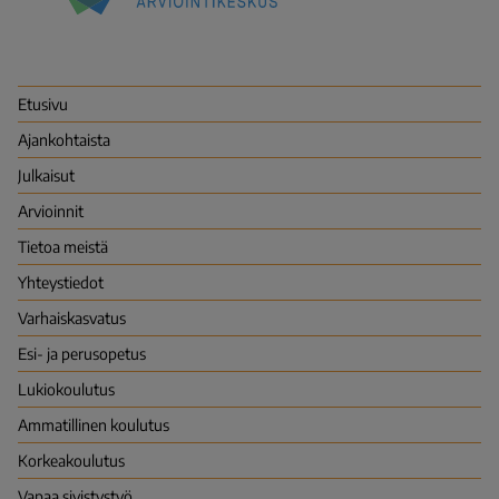
Kansallinen
koulutuksen
arviointikeskus
(Karvi)
Etusivu
Ajankohtaista
Julkaisut
Arvioinnit
Tietoa meistä
Yhteystiedot
Varhais­kasvatus
Esi- ja perusopetus
Lukio­koulutus
Ammatillinen koulutus
Korkea­koulutus
Vapaa sivistys­työ