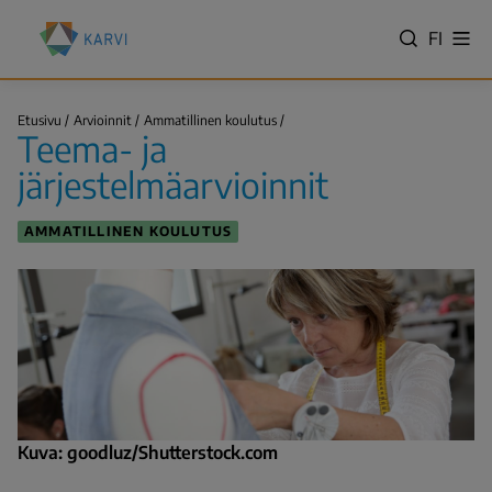
Hyppää
Kansallinen
pääsisältöön
VALITS
FI
Näy
koulutuksen
Hae
vali
KIELI,
arviointikeskus
SWITC
(Karvi)
Teema-
LANGU
Etusivu
Arvioinnit
Ammatillinen koulutus
ja
Teema- ja
VÄLJ
järjestelmäarvioinnit
Murupolku
SPRÅK
järjestelmäarvioinnit
-
NYKYIN
AMMATILLINEN KOULUTUS
KIELI
SUOMI
Kuva: goodluz/Shutterstock.com