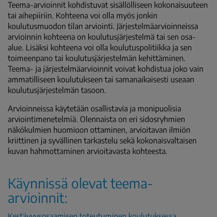
Teema-arvioinnit kohdistuvat sisällölliseen kokonaisuuteen
tai aihepiiriin. Kohteena voi olla myös jonkin
koulutusmuodon tilan arviointi. Järjestelmäarvioinneissa
arvioinnin kohteena on koulutusjärjestelmä tai sen osa-
alue. Lisäksi kohteena voi olla koulutuspolitiikka ja sen
toimeenpano tai koulutusjärjestelmän kehittäminen.
Teema- ja järjestelmäarvioinnit voivat kohdistua joko vain
ammatilliseen koulutukseen tai samanaikaisesti useaan
koulutusjärjestelmän tasoon.
Arvioinneissa käytetään osallistavia ja monipuolisia
arviointimenetelmiä. Olennaista on eri sidosryhmien
näkökulmien huomioon ottaminen, arvioitavan ilmiön
kriittinen ja syvällinen tarkastelu sekä koko­naisvaltaisen
kuvan hahmottaminen arvioitavasta kohteesta.
Käynnissä olevat teema-
arvioinnit:
Kestävyysosaamisen toteutuminen koulutuksessa