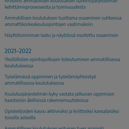
Arviointi ammatillisen koulutuksen tutkintojärjestelmän
kehittämisprosesseista ja toimivuudesta
Ammatillisen koulutuksen tuottama osaaminen suhteessa
ammattikorkeakouluopintojen vaatimuksiin
Näyttötoiminnan laatu ja näytöissä osoitettu osaaminen
2021–2022
Yksilöllisten opintopolkujen toteutuminen ammatillisessa
koulutuksessa
Työelämässä oppiminen ja työelämäyhteistyö
ammatillisessa koulutuksessa
Koulutusjärjestelmän kyky vastata jatkuvan oppimisen
haasteisiin äkillisissä rakennemuutoksissa
Opiskelijoiden kasvu aktiivisiksi ja kriittisiksi kansalaisiksi
toisella asteella
Ammatillisen koulutuksen erityisen tuen arviointi