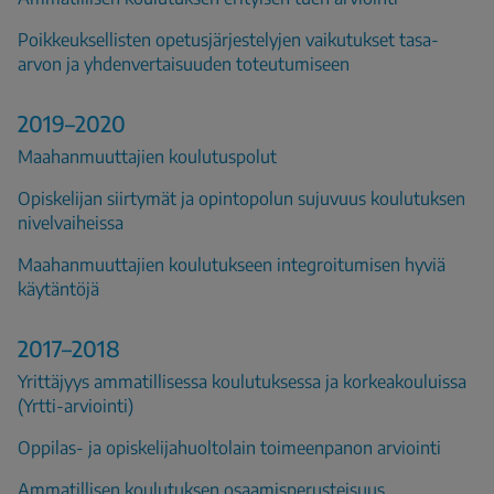
Poikkeuksellisten opetusjärjestelyjen vaikutukset tasa-
arvon ja yhdenvertaisuuden toteutumiseen
2019–2020
Maahanmuuttajien koulutuspolut
Opiskelijan siirtymät ja opintopolun sujuvuus koulutuksen
nivelvaiheissa
Maahanmuuttajien koulutukseen integroitumisen hyviä
käytäntöjä
2017–2018
Yrittäjyys ammatillisessa koulutuksessa ja korkeakouluissa
(Yrtti-arviointi)
Oppilas- ja opiskelijahuoltolain toimeenpanon arviointi
Ammatillisen koulutuksen osaamisperusteisuus,