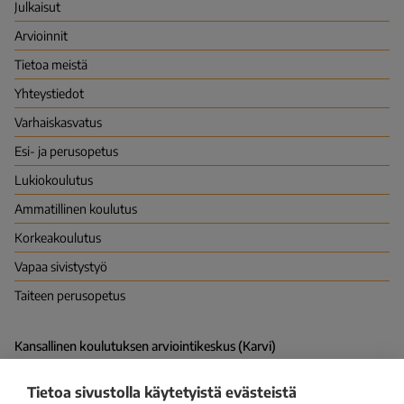
Julkaisut
Arvioinnit
Tietoa meistä
Yhteystiedot
Varhais­kasvatus
Esi- ja perusopetus
Lukio­koulutus
Ammatillinen koulutus
Korkea­koulutus
Vapaa sivistys­työ
Taiteen perusopetus
Kansallinen koulutuksen arviointikeskus (Karvi)
PL 380 (Hakaniemenranta 6), 00531 HELSINKI
Vapaudenkatu 58, 40100 JYVÄSKYLÄ
Tietoa sivustolla käytetyistä evästeistä
kirjaamo@karvi.fi