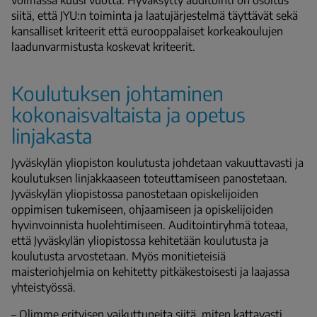
siitä, että JYU:n toiminta ja laatujärjestelmä täyttävät sekä
kansalliset kriteerit että eurooppalaiset korkeakoulujen
laadunvarmistusta koskevat kriteerit.
Koulutuksen johtaminen
kokonaisvaltaista ja opetus
linjakasta
Jyväskylän yliopiston koulutusta johdetaan vakuuttavasti ja
koulutuksen linjakkaaseen toteuttamiseen panostetaan.
Jyväskylän yliopistossa panostetaan opiskelijoiden
oppimisen tukemiseen, ohjaamiseen ja opiskelijoiden
hyvinvoinnista huolehtimiseen. Auditointiryhmä toteaa,
että Jyväskylän yliopistossa kehitetään koulutusta ja
koulutusta arvostetaan. Myös monitieteisiä
maisteriohjelmia on kehitetty pitkäkestoisesti ja laajassa
yhteistyössä.
– Olimme erityisen vaikuttuneita siitä, miten kattavasti