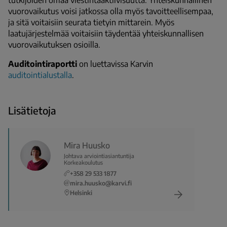
vuorovaikutus voisi jatkossa olla myös tavoitteellisempaa,
ja sitä voitaisiin seurata tietyin mittarein. Myös
laatujärjestelmää voitaisiin täydentää yhteiskunnallisen
vuorovaikutuksen osioilla.
Auditointiraportti
on luettavissa Karvin
auditointialustalla
.
Lisätietoja
Mira Huusko
Johtava arviointiasiantuntija
Korkeakoulutus
+358 29 533 1877
mira.huusko@karvi.fi
Helsinki