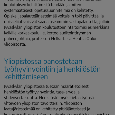
koulutuksen kehittämistä tehdään ja miten
systemaattisesti opetussuunnitelmia on kehitetty.
Opiskelijapalautejärjestelmää voitaisiin toki päivittää, ja
opiskelijat voisivat saada useammin vastapalautetta, jolloin
Jyväskylän yliopiston koulutustoiminta toimisi esimerkkinä
kaikille korkeakouluille, kertoo auditointiryhmän
puheenjohtaja, professori Helka-Liisa Hentilä Oulun
yliopistosta.
Yliopistossa panostetaan
työhyvinvointiin ja henkilöstön
kehittämiseen
Jyväskylän yliopistossa tuetaan määrätietoisesti
henkilöstön työhyvinvointia, tasa-arvoa ja
yhdenvertaisuutta. Henkilöstö myös tietää työnsä
yhteyden yliopiston tavoitteisiin. Yliopiston
laatujärjestelmää on kehitetty pitkäjänteisesti ja
kokonaisvaltaisesti. Auditointiryhmä suosittelee yliopistoa