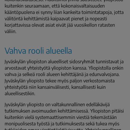
kuitenkin seuraamaan, että kokonaisvaltaisuuden
kääntöpuolena ei synny liian kankeita toimintatapoja, jotta
välitöntä kehittämistä kaipaavat pienet ja nopeasti
korjattavissa olevat asiat eivät jää vuosikellon ratasten
väliin.
Vahva rooli alueella
Jyväskylän yliopiston alueelliset sidosryhmät tunnistavat ja
arvostavat yhteistyötä yliopiston kanssa. Yliopistolla onkin
vahva ja selkeä rooli alueen kehittäjänä ja edunvalvojana.
Jyväskylän yliopisto tekee myös paljon verkostomaista
yhteistyötä niin kansainvälisesti, kansallisesti kuin
alueellisestikin.
Jyväskylän yliopisto on valtakunnallinen edelläkävijä
tutkimuksen avoimuuden kehittämisessä. Yliopiston pitäisi
kuitenkin vielä systemaattisemmin viestiä tekemästään
monipuolisesta työstä ja tutkimuksesta sekä tukea myös
tutkijoiden omaa viestintäaktiivisuutta. Yhteiskunnallinen