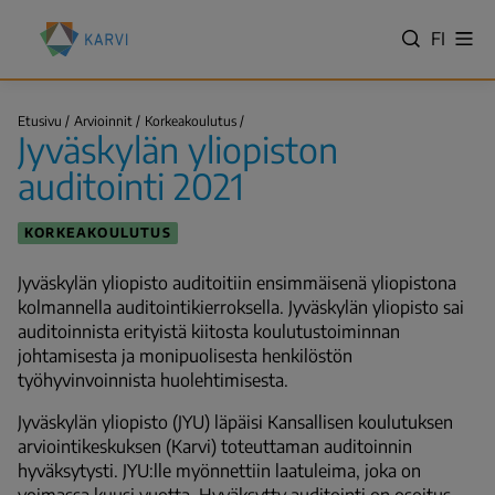
Hyppää
Kansallinen
pääsisältöön
VALITS
FI
Näy
koulutuksen
Hae
vali
KIELI,
arviointikeskus
SWITC
(Karvi)
Jyväskylän
LANGU
Etusivu
Arvioinnit
Korkeakoulutus
yliopiston
Jyväskylän yliopiston
VÄLJ
auditointi
Murupolku
2021
SPRÅK
auditointi 2021
-
NYKYIN
KORKEAKOULUTUS
KIELI
SUOMI
Jyväskylän yliopisto auditoitiin ensimmäisenä yliopistona
kolmannella auditointikierroksella.
Jyväskylän yliopisto sai
auditoinnista erityistä kiitosta koulutustoiminnan
johtamisesta ja monipuolisesta henkilöstön
työhyvinvoinnista huolehtimisesta.
Jyväskylän yliopisto (JYU) läpäisi Kansallisen koulutuksen
arviointikeskuksen (Karvi) toteuttaman auditoinnin
hyväksytysti. JYU:lle myönnettiin laatuleima, joka on
voimassa kuusi vuotta. Hyväksytty auditointi on osoitus