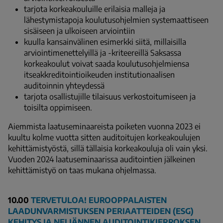
tarjota korkeakouluille erilaisia malleja ja
lähestymistapoja koulutusohjelmien systemaattiseen
sisäiseen ja ulkoiseen arviointiin
kuulla kansainvälinen esimerkki siitä, millaisilla
arviointimenettelyillä ja -kriteereillä Saksassa
korkeakoulut voivat saada koulutusohjelmiensa
itseakkreditointioikeuden institutionaalisen
auditoinnin yhteydessä
tarjota osallistujille tilaisuus verkostoitumiseen ja
toisilta oppimiseen.
Aiemmista laatuseminaareista poiketen vuonna 2023 ei
kuultu kolme vuotta sitten auditoitujen korkeakoulujen
kehittämistyöstä, sillä tällaisia korkeakouluja oli vain yksi.
Vuoden 2024 laatuseminaarissa auditointien jälkeinen
kehittämistyö on taas mukana ohjelmassa.
10.00
TERVETULOA! EUROOPPALAISTEN
LAADUNVARMISTUKSEN PERIAATTEIDEN (ESG)
KEHITYS JA NELJÄNNEN AUDITOINTIKIERROKSEN