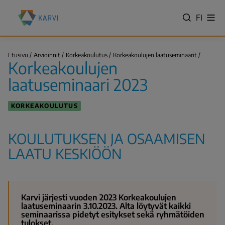
Hyppää
Kansallinen
pääsisältöön
VALITS
FI
Näy
koulutuksen
Hae
vali
KIELI,
arviointikeskus
SWITC
(Karvi)
Korkeak
LANGU
Etusivu
Arvioinnit
Korkeakoulutus
Korkeakoulujen laatuseminaarit
laatusem
Korkeakoulujen
VÄLJ
2023
Murupolku
SPRÅK
laatuseminaari 2023
-
NYKYIN
KORKEAKOULUTUS
KIELI
SUOMI
KOULUTUKSEN JA OSAAMISEN
LAATU KESKIÖÖN
Karvi järjesti vuoden 2023 Korkeakoulujen
laatuseminaarin 3.10.2023. Alta löytyvät kaikki
seminaarissa pidetyt esitykset sekä ryhmätöiden
tulokset.