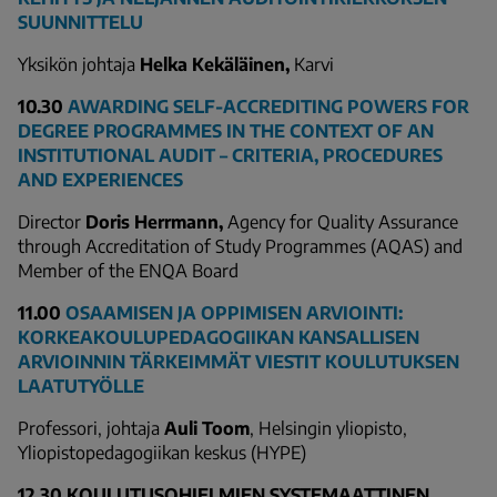
SUUNNITTELU
Yksikön johtaja
Helka Kekäläinen,
Karvi
10.30
AWARDING SELF-ACCREDITING POWERS FOR
DEGREE PROGRAMMES IN THE CONTEXT OF AN
INSTITUTIONAL AUDIT – CRITERIA, PROCEDURES
AND EXPERIENCES
Director
Doris Herrmann,
Agency for Quality Assurance
through Accreditation of Study Programmes (AQAS)
and
Member of the ENQA Board
11.00
OSAAMISEN JA OPPIMISEN ARVIOINTI:
KORKEAKOULUPEDAGOGIIKAN KANSALLISEN
ARVIOINNIN TÄRKEIMMÄT VIESTIT KOULUTUKSEN
LAATUTYÖLLE
Professori, johtaja
Auli Toom
, Helsingin yliopisto,
Yliopistopedagogiikan keskus (HYPE)
12.30 KOULUTUSOHJELMIEN SYSTEMAATTINEN