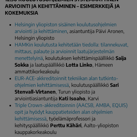
ARVIOINTI JA KEHITTÄMINEN – ESIMERKKEJÄ JA
KOKEMUKSIA
Helsingin yliopiston sisäinen koulutusohjelmien
arviointi ja kehittäminen
, asiantuntija Päivi Aronen,
Helsingin yliopisto
HAMKin koulutusta kehitetään tiedolla: tilannekuvat,
mittaus, palaute ja arvioinnit laatujärjestelmän
menettelyinä
, koulutuksen kehittämispäällikkö
Saija
Sokka
ja laatupäällikkö
Lotta Linko
, Hämeen
ammattikorkeakoulu
EUR-ACE-akkreditoinnit tekniikan alan tutkinto-
ohjelmien kehittämisessä
, koulutuspäällikkö
Sari
Stenvall-Virtanen
, Turun yliopisto ja
arviointiasiantuntija
Kati Isoaho
, Karvi
Triple Crown-akkreditoinnin (AACSB, AMBA, EQUIS)
opit ja hyödyt kauppatieteiden alan ohjelmien
kehittämisessä
, työelämäprofessori ja
kehityspäällikkö
Perttu Kähäri
, Aalto-yliopiston
kauppakorkeakoulu