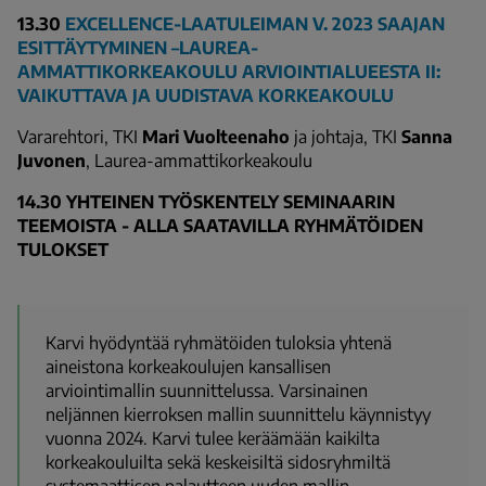
13.30
EXCELLENCE-LAATULEIMAN V. 2023 SAAJAN
ESITTÄYTYMINEN –LAUREA-
AMMATTIKORKEAKOULU ARVIOINTIALUEESTA II:
VAIKUTTAVA JA UUDISTAVA KORKEAKOULU
Vararehtori, TKI
Mari Vuolteenaho
ja johtaja, TKI
Sanna
Juvonen
, Laurea-ammattikorkeakoulu
14.30 YHTEINEN TYÖSKENTELY SEMINAARIN
TEEMOISTA - ALLA SAATAVILLA RYHMÄTÖIDEN
TULOKSET
Karvi hyödyntää ryhmätöiden tuloksia yhtenä
aineistona korkeakoulujen kansallisen
arviointimallin suunnittelussa. Varsinainen
neljännen kierroksen mallin suunnittelu käynnistyy
vuonna 2024. Karvi tulee keräämään kaikilta
korkeakouluilta sekä keskeisiltä sidosryhmiltä
systemaattisen palautteen uuden mallin