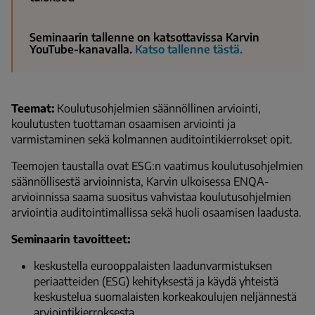
S
eminaarin tallenne on katsottavissa Karvin
YouTube-kanavalla.
Katso tallenne tästä.
Teemat:
Koulutusohjelmien säännöllinen arviointi,
koulutusten tuottaman osaamisen arviointi ja
varmistaminen sekä kolmannen auditointikierrokset opit.
Teemojen taustalla ovat ESG:n vaatimus koulutusohjelmien
säännöllisestä arvioinnista, Karvin ulkoisessa ENQA-
arvioinnissa saama suositus vahvistaa koulutusohjelmien
arviointia auditointimallissa sekä huoli osaamisen laadusta.
Seminaarin tavoitteet:
keskustella eurooppalaisten laadunvarmistuksen
periaatteiden (ESG) kehityksestä ja käydä yhteistä
keskustelua suomalaisten korkeakoulujen neljännestä
arviointikierroksesta