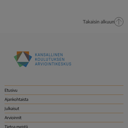
Takaisin alkuun
Kansallinen
koulutuksen
arviointikeskus
(Karvi)
Etusivu
Ajankohtaista
Julkaisut
Arvioinnit
Tietoa meistä