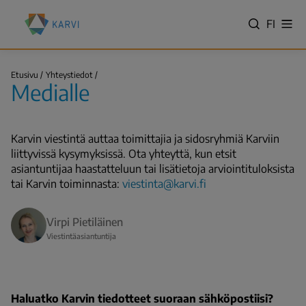
Hyppää
Kansallinen
pääsisältöön
VALITS
FI
Näy
koulutuksen
Hae
vali
KIELI,
arviointikeskus
SWITC
(Karvi)
Medialle
LANGU
Etusivu
Yhteystiedot
Medialle
VÄLJ
Murupolku
SPRÅK
-
Karvin viestintä auttaa toimittajia ja sidosryhmiä Karviin
NYKYIN
liittyvissä kysymyksissä. Ota yhteyttä, kun etsit
KIELI
asiantuntijaa haastatteluun tai lisätietoja arviointituloksista
SUOMI
tai Karvin toiminnasta:
viestinta@karvi.fi
Virpi Pietiläinen
Viestintäasiantuntija
Haluatko Karvin tiedotteet suoraan sähköpostiisi?