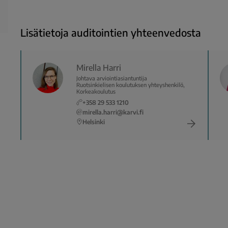
Lisätietoja auditointien yhteenvedosta
Mirella Harri
Johtava arviointiasiantuntija
Ruotsinkielisen koulutuksen yhteyshenkilö,
Korkeakoulutus
+358 29 533 1210
mirella.harri@karvi.fi
Helsinki