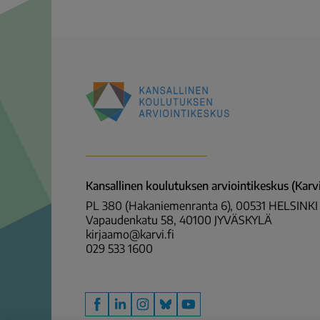
Kansallinen
koulutuksen
arviointikeskus
(Karvi)
Kansallinen koulutuksen arviointikeskus (Karvi
PL 380 (Hakaniemenranta 6), 00531 HELSINKI
Vapaudenkatu 58, 40100 JYVÄSKYLÄ
kirjaamo@karvi.fi
029 533 1600
Facebook
LinkedIn
Instagram
Bluesky
YouTube