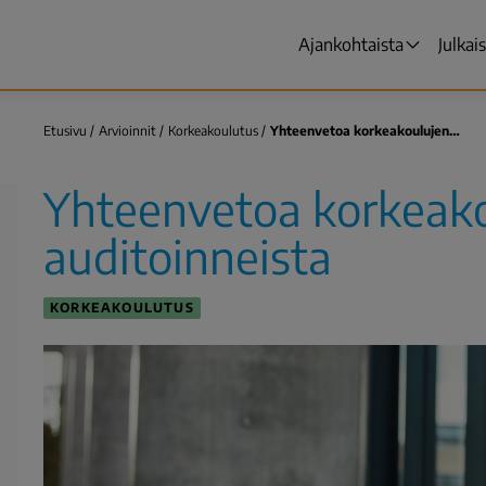
Ajankohtaista
Julkai
Päävalikko
Etusivu
Arvioinnit
Korkeakoulutus
Yhteenvetoa korkeakoulujen…
Murupolku
Yhteenvetoa korkeak
auditoinneista
KORKEAKOULUTUS