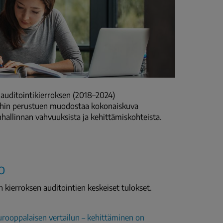
auditointikierroksen (2018–2024)
teihin perustuen muodostaa kokonaiskuva
hallinnan vahvuuksista ja kehittämiskohteista.
o
n kierroksen auditointien keskeiset tulokset.
urooppalaisen vertailun – kehittäminen on