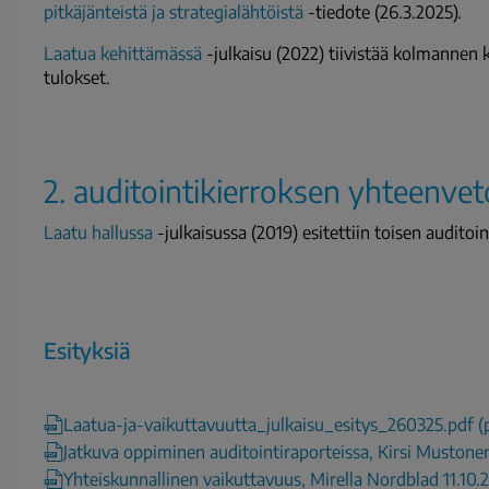
pitkäjänteistä ja strategialähtöistä
-tiedote (26.3.2025).
Laatua kehittämässä
-julkaisu (2022) tiivistää kolmannen k
tulokset.
2. auditointikierroksen yhteenvet
Laatu hallussa
-julkaisussa (2019) esitettiin toisen audito
Esityksiä
Laatua-ja-vaikuttavuutta_julkaisu_esitys_260325.pdf (
Jatkuva oppiminen auditointiraporteissa, Kirsi Mustone
Yhteiskunnallinen vaikuttavuus, Mirella Nordblad 11.10.