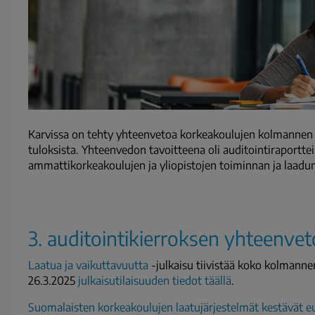
Karvissa on tehty yhteenvetoa korkeakoulujen kolmannen 
tuloksista. Yhteenvedon tavoitteena oli auditointiraport
ammattikorkeakoulujen ja yliopistojen toiminnan ja laadun
3. auditointikierroksen yhteenvet
Laatua ja vaikuttavuutta
-julkaisu tiivistää koko kolmanne
26.3.2025
julkaisutilaisuuden tiedot täällä
.
Suomalaisten korkeakoulujen laatujärjestelmät kestävät e