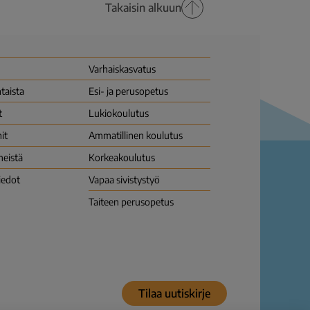
Takaisin alkuun
Varhais­kasvatus
taista
Esi- ja perusopetus
t
Lukio­koulutus
it
Ammatillinen koulutus
meistä
Korkea­koulutus
iedot
Vapaa sivistys­työ
Taiteen perusopetus
Tilaa uutiskirje