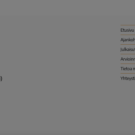
Etusivu
Ajankoh
Julkaisu
Arvioinn
Tietoa 
)
Yhteyst