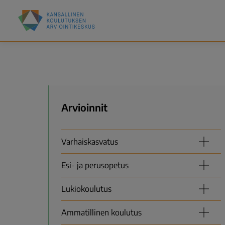
Hyppää
Kansallinen
pääsisältöön
koulutuksen
arviointikeskus
(Karvi)
Valikko
Arvioinnit
Varhaiskasvatus
Esi- ja perusopetus
Lukiokoulutus
Ammatillinen koulutus