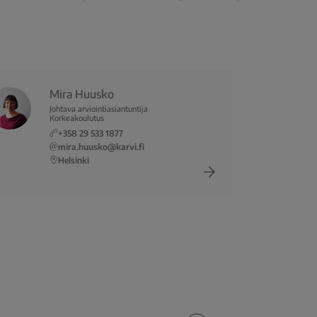
Mira Huusko
Johtava arviointiasiantuntija
Korkeakoulutus
+358 29 533 1877
mira.huusko@karvi.fi
Helsinki