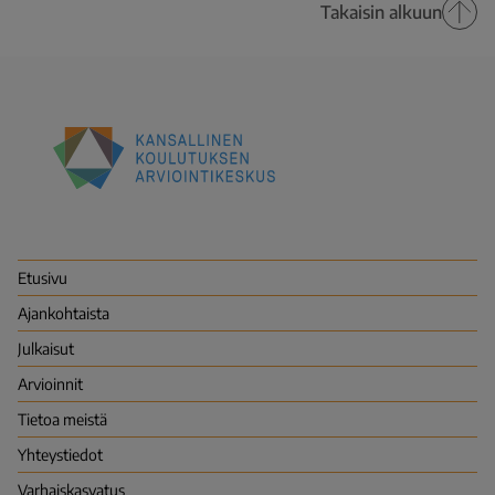
Takaisin alkuun
Kansallinen
koulutuksen
arviointikeskus
(Karvi)
Etusivu
Ajankohtaista
Julkaisut
Arvioinnit
Tietoa meistä
Yhteystiedot
Varhais­kasvatus