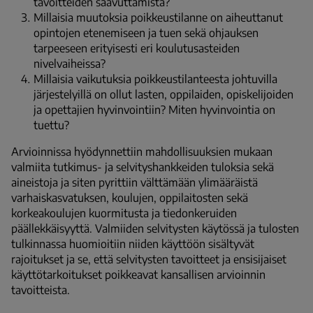
tavoitteiden saavuttamista?
Millaisia muutoksia poikkeustilanne on aiheuttanut
opintojen etenemiseen ja tuen sekä ohjauksen
tarpeeseen erityisesti eri koulutusasteiden
nivelvaiheissa?
Millaisia vaikutuksia poikkeustilanteesta johtuvilla
järjestelyillä on ollut lasten, oppilaiden, opiskelijoiden
ja opettajien hyvinvointiin? Miten hyvinvointia on
tuettu?
Arvioinnissa hyödynnettiin mahdollisuuksien mukaan
valmiita tutkimus- ja selvityshankkeiden tuloksia sekä
aineistoja ja siten pyrittiin välttämään ylimääräistä
varhaiskasvatuksen, koulujen, oppilaitosten sekä
korkeakoulujen kuormitusta ja tiedonkeruiden
päällekkäisyyttä. Valmiiden selvitysten käytössä ja tulosten
tulkinnassa huomioitiin niiden käyttöön sisältyvät
rajoitukset ja se, että selvitysten tavoitteet ja ensisijaiset
käyttötarkoitukset poikkeavat kansallisen arvioinnin
tavoitteista.