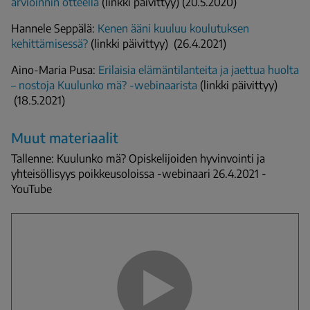
arvioinnin otteella
(linkki päivittyy) (20.5.2020)
Hannele Seppälä:
Kenen ääni kuuluu koulutuksen
kehittämisessä?
(linkki päivittyy) (26.4.2021)
Aino-Maria Pusa:
Erilaisia elämäntilanteita ja jaettua huolta
– nostoja Kuulunko mä? -webinaarista
(linkki päivittyy)
(18.5.2021)
Muut materiaalit
Tallenne: Kuulunko mä? Opiskelijoiden hyvinvointi ja
yhteisöllisyys poikkeusoloissa -webinaari 26.4.2021 -
YouTube