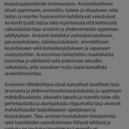
koulutusjärjestelmän toimivuuteen. Arviointikohteina
olivat oppimiseen, arviointiin, tukeen ja ohjaukseen sekä
lasten ja nuorten hyvinvointiin kohdistuvat vaikutukset.
Arviointi tuotti tietoa sekä myönteisistä että kielteisistä
vaikutuksista tasa-arvoisiin ja yhdenvertaisiin oppimisen
edellytyksiin. Arviointi kohdistui varhaiskasvatukseen,
perusopetukseen, lukiokoulutukseen, ammatilliseen
koulutukseen sekä korkeakoulutukseen ja vapaaseen
sivistystyöhön. Arvioinnissa tarkasteltiin reaaliaikaista
toimintaa ja välittömiä sekä pidemmän aikavälin
vaikutuksia, joita seurataan myös osana kansallista
arviointitoimintaa.
Arvioinnin lähtökohtana olivat kansalliset tavoitteet tasa-
arvoisesta ja yhdenvertaisesta koulutuksesta ja oppimisen
mahdollisuuksista. Jokaisella lapsella ja nuorella tulee olla
perhetaustasta ja asuinpaikasta riippumatta tasa-arvoiset
mahdollisuudet laadukkaaseen opetukseen ja
koulutukseen. Tasa-arvoisen koulutuksen toteutumista
sekä tavoitteiden saavuttamiseen liittyviä tehtäviä ja
vastuita on koulutusjärjestelmässä monella eri