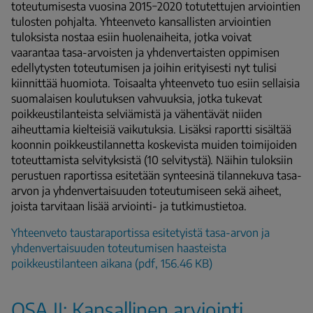
toteutumisesta vuosina 2015−2020 totutettujen arviointien
tulosten pohjalta. Yhteenveto kansallisten arviointien
tuloksista nostaa esiin huolenaiheita, jotka voivat
vaarantaa tasa-arvoisten ja yhdenvertaisten oppimisen
edellytysten toteutumisen ja joihin erityisesti nyt tulisi
kiinnittää huomiota. Toisaalta yhteenveto tuo esiin sellaisia
suomalaisen koulutuksen vahvuuksia, jotka tukevat
poikkeustilanteista selviämistä ja vähentävät niiden
aiheuttamia kielteisiä vaikutuksia. Lisäksi raportti sisältää
koonnin poikkeustilannetta koskevista muiden toimijoiden
toteuttamista selvityksistä (10 selvitystä). Näihin tuloksiin
perustuen raportissa esitetään synteesinä tilannekuva tasa-
arvon ja yhdenvertaisuuden toteutumiseen sekä aiheet,
joista tarvitaan lisää arviointi- ja tutkimustietoa.
Yhteenveto taustaraportissa esitetyistä tasa-arvon ja
yhdenvertaisuuden toteutumisen haasteista
poikkeustilanteen aikana (pdf, 156.46 KB)
OSA II: Kansallinen arviointi