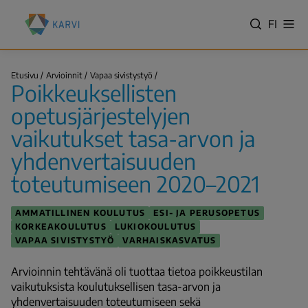
Hyppää
Kansallinen
pääsisältöön
VALITS
FI
Näy
koulutuksen
Hae
vali
KIELI,
arviointikeskus
SWITC
(Karvi)
Poikkeuksellisten
LANGU
Etusivu
Arvioinnit
Vapaa sivistystyö
opetusjärjestelyjen…
Poikkeuksellisten
VÄLJ
Murupolku
SPRÅK
opetusjärjestelyjen
-
vaikutukset tasa-arvon ja
NYKYIN
yhdenvertaisuuden
KIELI
SUOMI
toteutumiseen 2020–2021
AMMATILLINEN KOULUTUS
ESI- JA PERUSOPETUS
KORKEAKOULUTUS
LUKIOKOULUTUS
VAPAA SIVISTYSTYÖ
VARHAISKASVATUS
Arvioinnin tehtävänä oli tuottaa tietoa poikkeustilan
vaikutuksista koulutuksellisen tasa-arvon ja
yhdenvertaisuuden toteutumiseen sekä