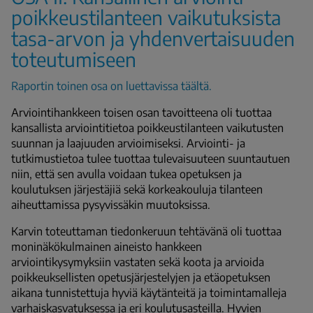
poikkeustilanteen vaikutuksista
tasa-arvon ja yhdenvertaisuuden
toteutumiseen
Raportin toinen osa on luettavissa täältä.
Arviointihankkeen toisen osan tavoitteena oli tuottaa
kansallista arviointitietoa poikkeustilanteen vaikutusten
suunnan ja laajuuden arvioimiseksi. Arviointi- ja
tutkimustietoa tulee tuottaa tulevaisuuteen suuntautuen
niin, että sen avulla voidaan tukea opetuksen ja
koulutuksen järjestäjiä sekä korkeakouluja tilanteen
aiheuttamissa pysyvissäkin muutoksissa.
Karvin toteuttaman tiedonkeruun tehtävänä oli tuottaa
moninäkökulmainen aineisto hankkeen
arviointikysymyksiin vastaten sekä koota ja arvioida
poikkeuksellisten opetusjärjestelyjen ja etäopetuksen
aikana tunnistettuja hyviä käytänteitä ja toimintamalleja
varhaiskasvatuksessa ja eri koulutusasteilla. Hyvien