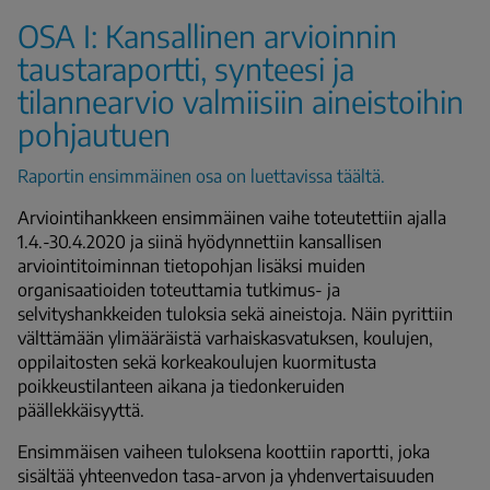
OSA I: Kansallinen arvioinnin
taustaraportti, synteesi ja
tilannearvio valmiisiin aineistoihin
pohjautuen
Raportin ensimmäinen osa on luettavissa täältä.
Arviointihankkeen ensimmäinen vaihe toteutettiin ajalla
1.4.-30.4.2020 ja siinä hyödynnettiin kansallisen
arviointitoiminnan tietopohjan lisäksi muiden
organisaatioiden toteuttamia tutkimus- ja
selvityshankkeiden tuloksia sekä aineistoja. Näin pyrittiin
välttämään ylimääräistä varhaiskasvatuksen, koulujen,
oppilaitosten sekä korkeakoulujen kuormitusta
poikkeustilanteen aikana ja tiedonkeruiden
päällekkäisyyttä.
Ensimmäisen vaiheen tuloksena koottiin raportti, joka
sisältää yhteenvedon tasa-arvon ja yhdenvertaisuuden