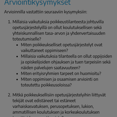
Arviointikysymykset
Arvioinnilla vastattiin seuraaviin kysymyksiin:
Millaisia vaikutuksia poikkeustilanteesta johtuvilla
opetusjärjestelyillä on ollut koulutuksellisen sekä
yhteiskunnallisen tasa-arvon ja yhdenvertaisuuden
toteutumiselle?
Miten poikkeukselliset opetusjärjestelyt ovat
vaikuttaneet oppimiseen?
Millaisia vaikutuksia tilanteella on ollut oppijoiden
ja opiskelijoiden ohjauksen ja tuen tarpeisiin sekä
näiden palvelujen saatavuuteen?
Miten erityisryhmien tarpeet on huomioitu?
Miten oppimisen ja osaamisen arviointi on
toteutettu poikkeusoloissa?
Mitkä poikkeuksellisiin opetusjärjestelyihin liittyvät
tekijät ovat edistäneet tai estäneet
varhaiskasvatuksen, perusopetuksen, lukion,
ammatillisen koulutuksen ja korkeakoulutuksen