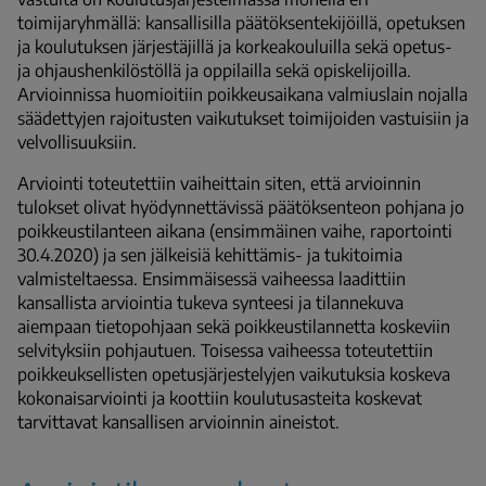
toimijaryhmällä: kansallisilla päätöksentekijöillä, opetuksen
ja koulutuksen järjestäjillä ja korkeakouluilla sekä opetus-
ja ohjaushenkilöstöllä ja oppilailla sekä opiskelijoilla.
Arvioinnissa huomioitiin poikkeusaikana valmiuslain nojalla
säädettyjen rajoitusten vaikutukset toimijoiden vastuisiin ja
velvollisuuksiin.
Arviointi toteutettiin vaiheittain siten, että arvioinnin
tulokset olivat hyödynnettävissä päätöksenteon pohjana jo
poikkeustilanteen aikana (ensimmäinen vaihe, raportointi
30.4.2020) ja sen jälkeisiä kehittämis- ja tukitoimia
valmisteltaessa. Ensimmäisessä vaiheessa laadittiin
kansallista arviointia tukeva synteesi ja tilannekuva
aiempaan tietopohjaan sekä poikkeustilannetta koskeviin
selvityksiin pohjautuen. Toisessa vaiheessa toteutettiin
poikkeuksellisten opetusjärjestelyjen vaikutuksia koskeva
kokonaisarviointi ja koottiin koulutusasteita koskevat
tarvittavat kansallisen arvioinnin aineistot.