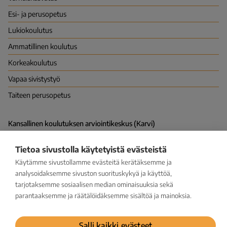
Esi- ja perusopetus
Lukio­koulutus
Ammatillinen koulutus
Korkea­koulutus
Vapaa sivistys­työ
Taiteen perusopetus
Kansallinen koulutuksen arviointikeskus (Karvi)
PL 380 (Hakaniemenranta 6), 00531 HELSINKI
Vapaudenkatu 58, 40100 JYVÄSKYLÄ
Tietoa sivustolla käytetyistä evästeistä
kirjaamo@karvi.fi
029 533 1600
Käytämme sivustollamme evästeitä kerätäksemme ja
analysoidaksemme sivuston suorituskykyä ja käyttöä,
tarjotaksemme sosiaalisen median ominaisuuksia sekä
Facebook
LinkedIn
Instagram
Bluesky
YouTube
parantaaksemme ja räätälöidäksemme sisältöä ja mainoksia.
Tilaa uutiskirje
Salli kaikki evästeet