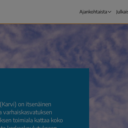
Ajankohtaista
Julkai
Päävalikko
(Karvi) on itsenäinen
ja varhaiskasvatuksen
uksen toimiala kattaa koko
sta korkeakoulutukseen.