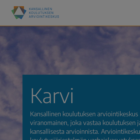
Hyppää
Kansallinen
pääsisältöön
koulutuksen
arviointikeskus
(Karvi)
Karvi
Kansallinen koulutuksen arviointikeskus 
viranomainen, joka vastaa koulutuksen 
kansallisesta arvioinnista. Arviointikesk
koulutusjärjestelmän varhaiskasvatukse