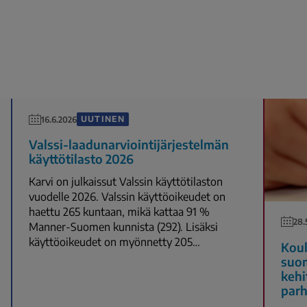
UUTINEN
16.6.2026
Valssi-laadunarviointijärjestelmän
käyttötilasto 2026
Karvi on julkaissut Valssin käyttötilaston
vuodelle 2026. Valssin käyttöoikeudet on
haettu 265 kuntaan, mikä kattaa 91 %
28.
Manner-Suomen kunnista (292). Lisäksi
käyttöoikeudet on myönnetty 205…
Koul
suom
kehi
parh