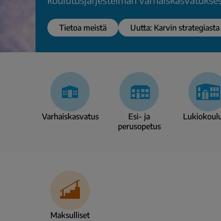
Tietoa meistä
Uutta: Karvin strategiasta
Level
of
education
Varhais­kasvatus
Esi- ja
Lukio­koul
perusopetus
Maksulliset