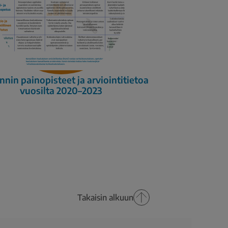
nnin painopisteet ja arviointitietoa
vuosilta 2020–2023
Takaisin alkuun