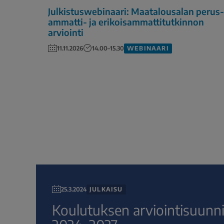
Julkistuswebinaari: Maatalousalan perus-
ammatti- ja erikoisammattitutkinnon
arviointi
WEBINAARI
11.11.2026
14.00–15.30
JULKAISU
25.3.2024
Koulutuksen arviointisuunn