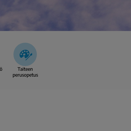
yö
Taiteen
perusopetus