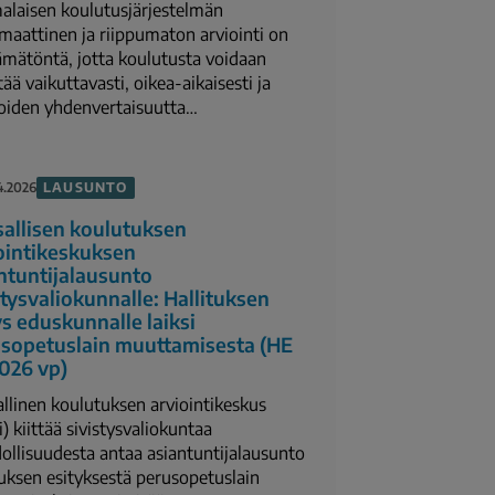
laisen koulutusjärjestelmän
maattinen ja riippumaton arviointi on
ämätöntä, jotta koulutusta voidaan
tää vaikuttavasti, oikea-aikaisesti ja
oiden yhdenvertaisuutta…
LAUSUNTO
4.2026
allisen koulutuksen
ointikeskuksen
ntuntijalausunto
stysvaliokunnalle: Hallituksen
ys eduskunnalle laiksi
sopetuslain muuttamisesta (HE
026 vp)
llinen koulutuksen arviointikeskus
i) kiittää sivistysvaliokuntaa
llisuudesta antaa asiantuntijalausunto
tuksen esityksestä perusopetuslain