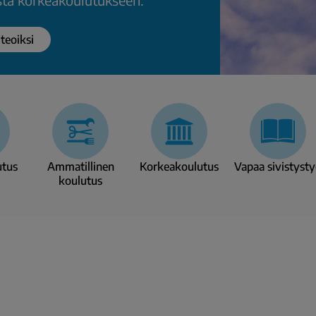
 teoiksi
utus
Ammatillinen
Korkea­koulutus
Vapaa sivistys­t
koulutus