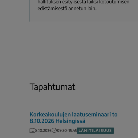
hallituksen esityksestä laiksi kotoutumisen
edistämisestä annetun lain…
Tapahtumat
Korkeakoulujen laatuseminaari to
8.10.2026 Helsingissä
LÄHITILAISUUS
8.10.2026
09.30–15.45