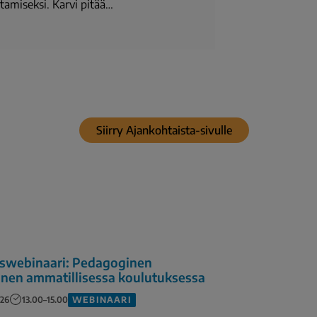
amiseksi. Karvi pitää…
Siirry Ajankohtaista-sivulle
uswebinaari: Pedagoginen
nen ammatillisessa koulutuksessa
WEBINAARI
026
13.00–15.00