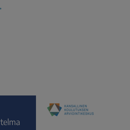
,
itelma