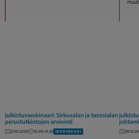
muutt
Julkistuswebinaari: Sirkusalan ja tanssialan
Julkist
perustutkintojen arviointi
johtami
WEBINAARI
27.10.2026
10.00–11.30
28.10.2