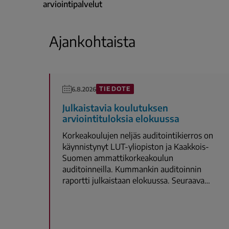
arviointipalvelut
Ajankohtaista
TIEDOTE
6.8.2026
Julkaistavia koulutuksen
arviointituloksia elokuussa
Korkeakoulujen neljäs auditointikierros on
käynnistynyt LUT-yliopiston ja Kaakkois-
Suomen ammattikorkeakoulun
auditoinneilla. Kummankin auditoinnin
raportti julkaistaan elokuussa. Seuraava…