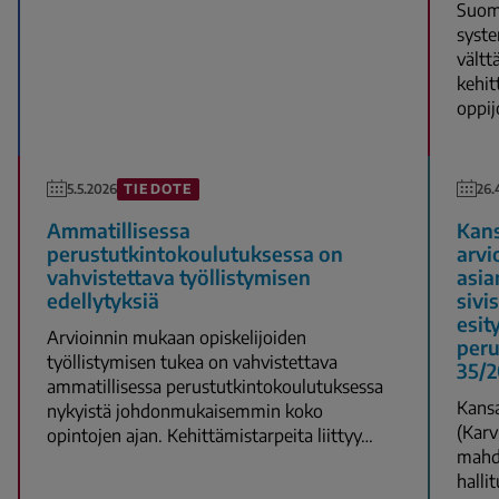
Suoma
syste
vältt
kehit
oppij
TIEDOTE
5.5.2026
26.
Ammatillisessa
Kans
perustutkintokoulutuksessa on
arvi
vahvistettava työllistymisen
asia
edellytyksiä
sivi
esit
Arvioinnin mukaan opiskelijoiden
peru
työllistymisen tukea on vahvistettava
35/2
ammatillisessa perustutkintokoulutuksessa
Kansa
nykyistä johdonmukaisemmin koko
(Karv
opintojen ajan. Kehittämistarpeita liittyy…
mahdo
halli