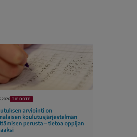
TIEDOTE
5.2026
utuksen arviointi on
alaisen koulutusjärjestelmän
ttämisen perusta – tietoa oppijan
aaksi