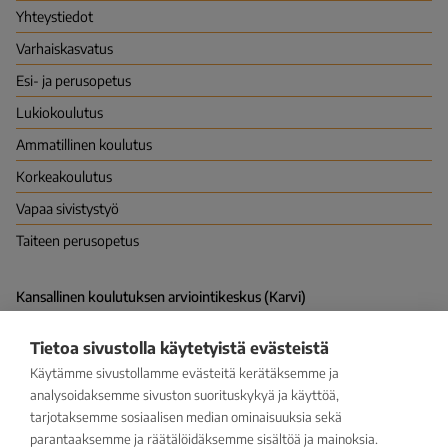
Yhteystiedot
Varhais­kasvatus
Esi- ja perusopetus
Lukio­koulutus
Ammatillinen koulutus
Korkea­koulutus
Vapaa sivistys­työ
Taiteen perusopetus
Kansallinen koulutuksen arviointikeskus (Karvi)
PL 380 (Hakaniemenranta 6), 00531 HELSINKI
Vapaudenkatu 58, 40100 JYVÄSKYLÄ
Tietoa sivustolla käytetyistä evästeistä
kirjaamo@karvi.fi
029 533 1600
Käytämme sivustollamme evästeitä kerätäksemme ja
analysoidaksemme sivuston suorituskykyä ja käyttöä,
tarjotaksemme sosiaalisen median ominaisuuksia sekä
Facebook
LinkedIn
Instagram
Bluesky
YouTube
parantaaksemme ja räätälöidäksemme sisältöä ja mainoksia.