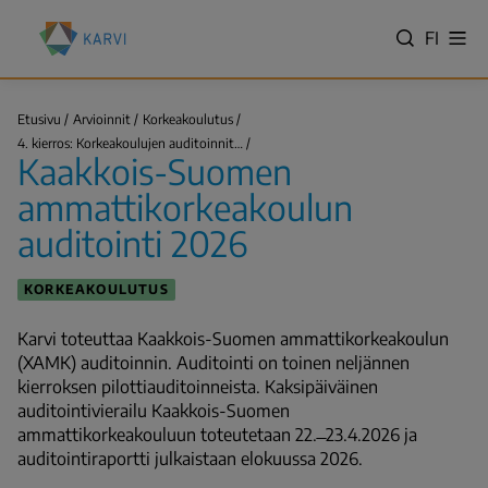
Hyppää
Kansallinen
pääsisältöön
VALITS
FI
Näy
koulutuksen
Hae
vali
KIELI,
arviointikeskus
SWITC
(Karvi)
LANGU
Etusivu
Arvioinnit
Korkeakoulutus
Kaakkois-
VÄLJ
4. kierros: Korkeakoulujen auditoinnit…
Suomen
Murupolku
Kaakkois-Suomen
SPRÅK
ammattikorkeakoulun…
-
ammattikorkeakoulun
NYKYIN
auditointi 2026
KIELI
SUOMI
KORKEAKOULUTUS
Karvi toteuttaa Kaakkois-Suomen ammattikorkeakoulun
(XAMK) auditoinnin. Auditointi on toinen neljännen
kierroksen pilottiauditoinneista. Kaksipäiväinen
auditointivierailu Kaakkois-Suomen
ammattikorkeakouluun toteutetaan 22. ̶ 23.4.2026 ja
auditointiraportti julkaistaan elokuussa 2026.