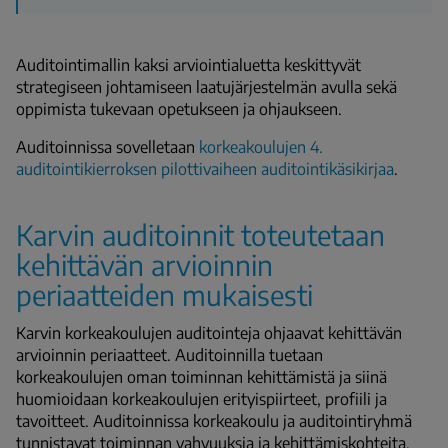
Auditointimallin kaksi arviointialuetta keskittyvät
strategiseen johtamiseen laatujärjestelmän avulla sekä
oppimista tukevaan opetukseen ja ohjaukseen.
Auditoinnissa sovelletaan
korkeakoulujen 4.
auditointikierroksen pilottivaiheen auditointikäsikirjaa
.
Karvin auditoinnit toteutetaan
kehittävän arvioinnin
periaatteiden mukaisesti
Karvin korkeakoulujen auditointeja ohjaavat kehittävän
arvioinnin periaatteet. Auditoinnilla tuetaan
korkeakoulujen oman toiminnan kehittämistä ja siinä
huomioidaan korkeakoulujen erityispiirteet, profiili ja
tavoitteet. Auditoinnissa korkeakoulu ja auditointiryhmä
tunnistavat toiminnan vahvuuksia ja kehittämiskohteita.