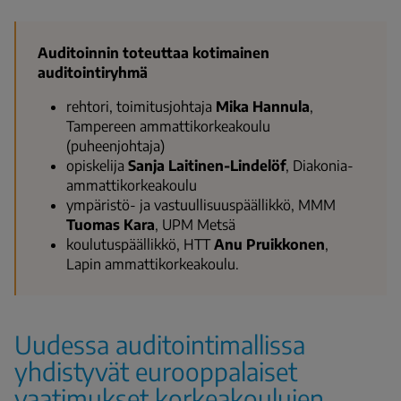
Auditoinnin toteuttaa kotimainen
auditointiryhmä
rehtori, toimitusjohtaja
Mika Hannula
,
Tampereen ammattikorkeakoulu
(puheenjohtaja)
opiskelija
Sanja Laitinen-Lindelöf
, Diakonia-
ammattikorkeakoulu
ympäristö- ja vastuullisuuspäällikkö, MMM
Tuomas Kara
, UPM Metsä
koulutuspäällikkö, HTT
Anu Pruikkonen
,
Lapin ammattikorkeakoulu.
Uudessa auditointimallissa
yhdistyvät eurooppalaiset
vaatimukset korkeakoulujen