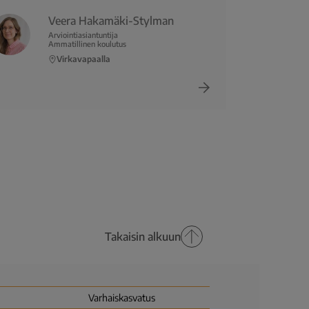
Veera Hakamäki-Stylman
Arviointiasiantuntija
Ammatillinen koulutus
Virkavapaalla
Takaisin alkuun
Varhais­kasvatus