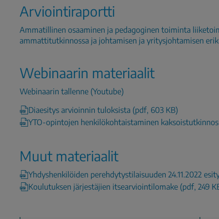
Arviointiraportti
Ammatillinen osaaminen ja pedagoginen toiminta liiketoi
ammattitutkinnossa ja johtamisen ja yritysjohtamisen er
Webinaarin materiaalit
Webinaarin tallenne (Youtube)
Diaesitys arvioinnin tuloksista (pdf, 603 KB)
YTO-opintojen henkilökohtaistaminen kaksoistutkinnos
Muut materiaalit
Yhdyshenkilöiden perehdytystilaisuuden 24.11.2022 esity
Koulutuksen järjestäjien itsearviointilomake (pdf, 249 K