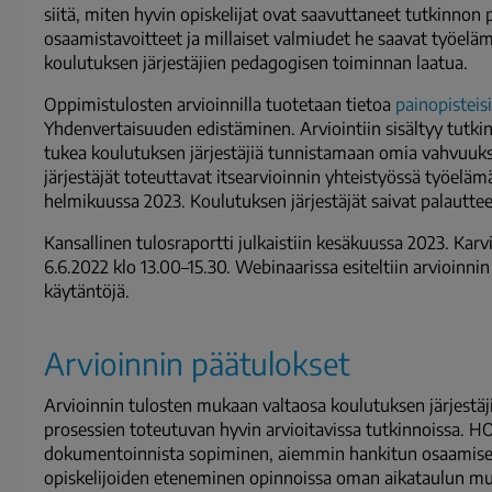
siitä, miten hyvin opiskelijat ovat saavuttaneet tutkinno
osaamistavoitteet ja millaiset valmiudet he saavat työelämä
koulutuksen järjestäjien pedagogisen toiminnan laatua.
Oppimistulosten arvioinnilla tuotetaan tietoa
painopisteisi
Yhdenvertaisuuden edistäminen
. Arviointiin sisältyy tutk
tukea koulutuksen järjestäjiä tunnistamaan omia vahvuuks
järjestäjät toteuttavat itsearvioinnin yhteistyössä työeläm
helmikuussa 2023. Koulutuksen järjestäjät saivat palautte
Kansallinen tulosraportti julkaistiin kesäkuussa 2023. Karvi 
6.6.2022 klo 13.00–15.30. Webinaarissa esiteltiin arvioinnin
käytäntöjä.
Arvioinnin päätulokset
Arvioinnin tulosten mukaan valtaosa koulutuksen järjestäji
prosessien toteutuvan hyvin arvioitavissa tutkinnoissa. H
dokumentoinnista sopiminen, aiemmin hankitun osaamise
opiskelijoiden eteneminen opinnoissa oman aikataulun m