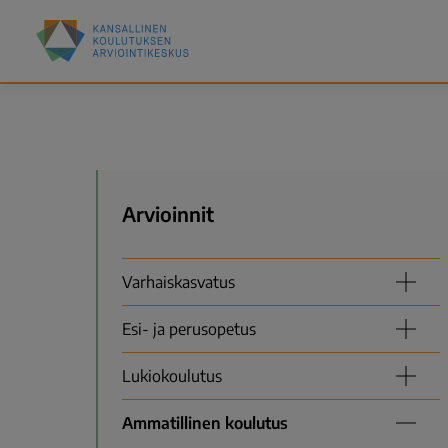
Hyppää
Kansallinen
pääsisältöön
koulutuksen
arviointikeskus
(Karvi)
Valikko
Arvioinnit
Varhaiskasvatus
Esi- ja perusopetus
Lukiokoulutus
Ammatillinen koulutus