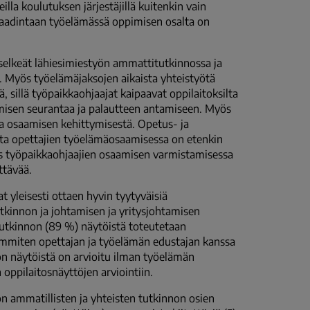
lla koulutuksen järjestäjillä kuitenkin vain
 laadintaan työelämässä oppimisen osalta on
a selkeät lähiesimiestyön ammattitutkinnossa ja
. Myös työelämäjaksojen aikaista yhteistyötä
, sillä työpaikkaohjaajat kaipaavat oppilaitoksilta
ymisen seurantaa ja palautteen antamiseen. Myös
a osaamisen kehittymisestä. Opetus- ja
a opettajien työelämäosaamisessa on etenkin
ös työpaikkaohjaajien osaamisen varmistamisessa
ttävää.
at yleisesti ottaen hyvin tyytyväisiä
tkinnon ja johtamisen ja yritysjohtamisen
tutkinnon (89 %) näytöistä toteutetaan
eimmiten opettajan ja työelämän edustajan kanssa
n näytöistä on arvioitu ilman työelämän
 oppilaitosnäyttöjen arviointiin.
n ammatillisten ja yhteisten tutkinnon osien