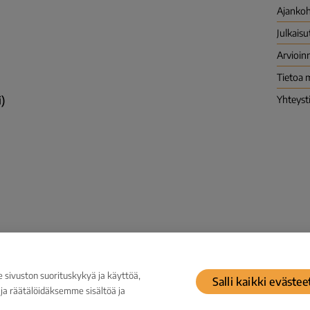
Ajankoh
Julkaisu
Arvioinn
Tietoa 
)
Yhteyst
Tietosuoja
Ilmoituskanava väärinkäyt
ivuston suorituskykyä ja käyttöä,
Salli kaikki evästee
a räätälöidäksemme sisältöä ja