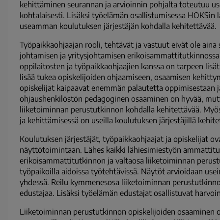
kehittäminen seurannan ja arvioinnin pohjalta toteutuu usei
kohtalaisesti. Lisäksi työelämän osallistumisessa HOKSin
useamman koulutuksen järjestäjän kohdalla kehitettävää.
Työpaikkaohjaajan rooli, tehtävät ja vastuut eivät ole ain
johtamisen ja yritysjohtamisen erikoisammattitutkinnossa
oppilaitosten ja työpaikkaohjaajien kanssa on tarpeen lisätä
lisää tukea opiskelijoiden ohjaamiseen, osaamisen kehitt
opiskelijat kaipaavat enemmän palautetta oppimisestaan j
ohjaushenkilöstön pedagoginen osaaminen on hyvää, mutt
liiketoiminnan perustutkinnon kohdalla kehitettävää. My
ja kehittämisessä on useilla koulutuksen järjestäjillä kehite
Koulutuksen järjestäjät, työpaikkaohjaajat ja opiskelijat ov
näyttötoimintaan. Lähes kaikki lähiesimiestyön ammattitu
erikoisammattitutkinnon ja valtaosa liiketoiminnan perus
työpaikoilla aidoissa työtehtävissä. Näytöt arvioidaan us
yhdessä. Reilu kymmenesosa liiketoiminnan perustutkinno
edustajaa. Lisäksi työelämän edustajat osallistuvat harvoin
Liiketoiminnan perustutkinnon opiskelijoiden osaaminen o