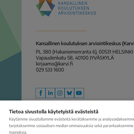
Kansallinen
koulutuksen
arviointikeskus
(Karvi)
Kansallinen koulutuksen arviointikeskus (Karvi
PL 380 (Hakaniemenranta 6), 00531 HELSINKI
Vapaudenkatu 58, 40100 JYVÄSKYLÄ
kirjaamo@karvi.fi
029 533 1600
Facebook
LinkedIn
Instagram
Bluesky
YouTube
Tietoa sivustolla käytetyistä evästeistä
Käytämme sivustollamme evästeitä kerätäksemme ja analysoidaksemme s
tarjotaksemme sosiaalisen median ominaisuuksia sekä parantaaksemme j
mainoksia.