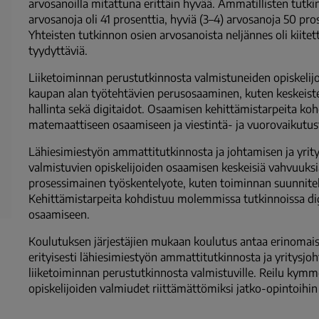
arvosanoilla mitattuna erittäin hyvää. Ammatillisten tutkin
arvosanoja oli 41 prosenttia, hyviä (3–4) arvosanoja 50 pros
Yhteisten tutkinnon osien arvosanoista neljännes oli kiitett
tyydyttäviä.
Liiketoiminnan perustutkinnosta valmistuneiden opiskelij
kaupan alan työtehtävien perusosaaminen, kuten keskeisten
hallinta sekä digitaidot. Osaamisen kehittämistarpeita koh
matemaattiseen osaamiseen ja viestintä- ja vuorovaikutust
Lähiesimiestyön ammattitutkinnosta ja johtamisen ja yri
valmistuvien opiskelijoiden osaamisen keskeisiä vahvuuksi
prosessimainen työskentelyote, kuten toiminnan suunnitelm
Kehittämistarpeita kohdistuu molemmissa tutkinnoissa digit
osaamiseen.
Koulutuksen järjestäjien mukaan koulutus antaa erinomaise
erityisesti lähiesimiestyön ammattitutkinnosta ja yritys
liiketoiminnan perustutkinnosta valmistuville. Reilu kymme
opiskelijoiden valmiudet riittämättömiksi jatko-opintoihi