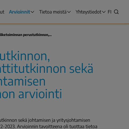
sut
Arvioinnit
Tietoa meistä
Yhteystiedot
VALITSE
FI
Hae
KIELI,
SWITCH
LANGUAG
iiketoiminnan perustutkinnon,…
VÄLJ
SPRÅK
utkinnon,
-
NYKYINE
ttitutkinnon sekä
KIELI
SUOMI
ohtamisen
on arviointi
tkinnon sekä johtamisen ja yritysjohtamisen
2-2023. Arvioinnin tavoitteena oli tuottaa tietoa