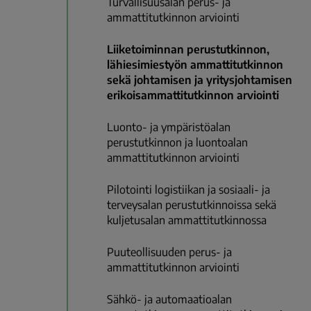
Turvallisuusalan perus- ja
ammattitutkinnon arviointi
Liiketoiminnan perustutkinnon,
lähiesimiestyön ammattitutkinnon
sekä johtamisen ja yritysjohtamisen
erikoisammattitutkinnon arviointi
Luonto- ja ympäristöalan
perustutkinnon ja luontoalan
ammattitutkinnon arviointi
Pilotointi logistiikan ja sosiaali- ja
terveysalan perustutkinnoissa sekä
kuljetusalan ammattitutkinnossa
Puuteollisuuden perus- ja
ammattitutkinnon arviointi
Sähkö- ja automaatioalan