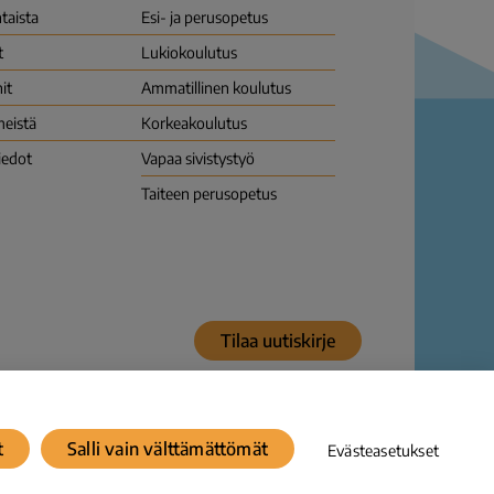
taista
Esi- ja perusopetus
t
Lukio­koulutus
it
Ammatillinen koulutus
meistä
Korkea­koulutus
iedot
Vapaa sivistys­työ
Taiteen perusopetus
Tilaa uutiskirje
ösepäilylle
Saavutettavuusseloste
© Karvi 2026
t
Salli vain välttämättömät
Evästeasetukset