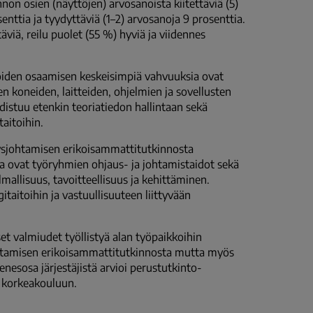
non osien (näyttöjen) arvosanoista kiitettäviä (5)
enttia ja tyydyttäviä (1–2) arvosanoja 9 prosenttia.
äviä, reilu puolet (55 %) hyviä ja viidennes
oiden osaamisen keskeisimpiä vahvuuksia ovat
 koneiden, laitteiden, ohjelmien ja sovellusten
distuu etenkin teoriatiedon hallintaan sekä
aitoihin.
tysjohtamisen erikoisammattitutkinnosta
a ovat työryhmien ohjaus- ja johtamistaidot sekä
allisuus, tavoitteellisuus ja kehittäminen.
aitoihin ja vastuullisuuteen liittyvään
t valmiudet työllistyä alan työpaikkoihin
johtamisen erikoisammattitutkinnosta mutta myös
nesosa järjestäjistä arvioi perustutkinto-
n korkeakouluun.