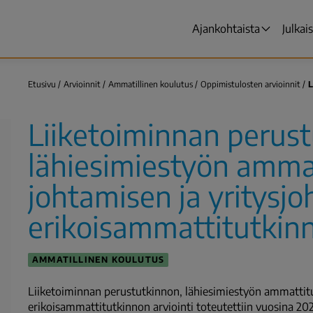
Ajankohtaista
Julkai
Päävalikko
Etusivu
Arvioinnit
Ammatillinen koulutus
Oppimistulosten arvioinnit
L
Murupolku
Liiketoiminnan perust
lähiesimiestyön amma
johtamisen ja yritysj
erikoisammattitutkinn
AMMATILLINEN KOULUTUS
Liiketoiminnan perustutkinnon, lähiesimiestyön ammattitu
erikoisammattitutkinnon arviointi toteutettiin vuosina 202