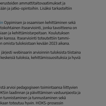
n perusteiden ammattitaitovaatimukset ja
än ja jatko-opintoihin. Lisäksi tarkasteltiin
in
Oppimisen ja osaamisen kehittäminen
sekä
intokohtainen itsearviointi, jonka tavoitteena on
iaan ja kehittämistarpeitaan. Koulutuksen
än kanssa. Itsearviointi toteutettiin tammi-
en omista tuloksistaan kevään 2023 aikana.
järjesti webinaarin arvioinnin tuloksista tiistaina
 keskeisiä tuloksia, kehittämissuosituksia ja hyviä
stä arvioi pedagogiseen toimintaansa liittyvien
OKSin laadinnan ja päivittämisen vastuunjaosta ja
n tunnistaminen ja tunnustaminen sekä
ukaan toteutuu hyvin. HOKS-prosessin