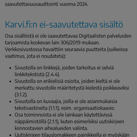
saavutettavuusauditointi vuonna 2024.
Karvi.fi:n ei-saavutettava sisältö
Osa sisällöstä ei ole saavutettavaa Digitaalisten palveluiden
tarjoamista koskevan lain 306/2019 mukaan.
Verkkosivustossa havaittiin seuraavia puutteita (sulkeissa
vaatimus, jota ei noudateta):
Sivustolla on linkkejä, joiden tarkoitus ei selviä
linkkitekstistä (2.4.4).
Sivustolla on erikielisiä osioita, joiden kieltä ei ole
merkattu sivustolle määritetystä kielestä poikkeaviksi
(3.1.2).
Sivustolla on kuvaajia, joilla ei ole asianmukaisia
tekstivastineita (1.1.1), esim. organisaatiokaavio.
Osa toiminnoista ei ole lainkaan käytettävissä
näppäimistöllä (2.1.1), kuten esimerkiksi uutiskirjeen
kiinnostavien aihealueiden valinta.
Uutiskirjeen tilauslomakkeen painikkeilla ei myöskään