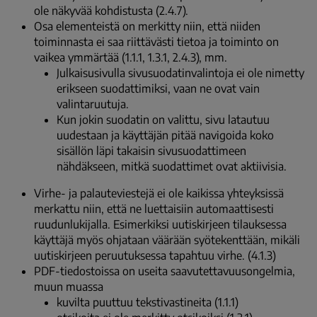
ole näkyvää kohdistusta (2.4.7).
Osa elementeistä on merkitty niin, että niiden
toiminnasta ei saa riittävästi tietoa ja toiminto on
vaikea ymmärtää (1.1.1, 1.3.1, 2.4.3), mm.
Julkaisusivulla sivusuodatinvalintoja ei ole nimetty
erikseen suodattimiksi, vaan ne ovat vain
valintaruutuja.
Kun jokin suodatin on valittu, sivu latautuu
uudestaan ja käyttäjän pitää navigoida koko
sisällön läpi takaisin sivusuodattimeen
nähdäkseen, mitkä suodattimet ovat aktiivisia.
Virhe- ja palauteviestejä ei ole kaikissa yhteyksissä
merkattu niin, että ne luettaisiin automaattisesti
ruudunlukijalla. Esimerkiksi uutiskirjeen tilauksessa
käyttäjä myös ohjataan väärään syötekenttään, mikäli
uutiskirjeen peruutuksessa tapahtuu virhe. (4.1.3)
PDF-tiedostoissa on useita saavutettavuusongelmia,
muun muassa
kuvilta puuttuu tekstivastineita (1.1.1)