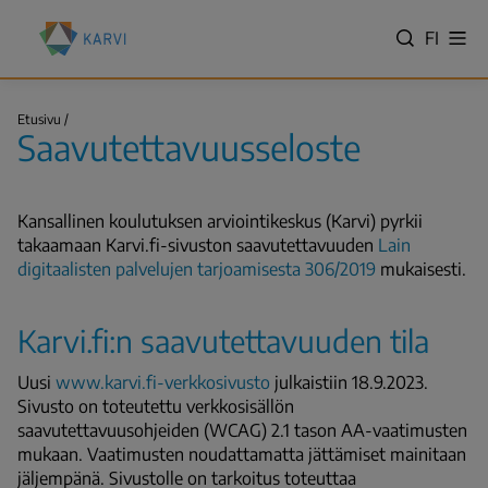
Hyppää
Kansallinen
pääsisältöön
VALITS
FI
Näy
koulutuksen
Hae
vali
KIELI,
arviointikeskus
SWITC
(Karvi)
Saavutettavuusseloste
LANGU
Etusivu
Saavutettavuusseloste
VÄLJ
Murupolku
SPRÅK
-
Kansallinen koulutuksen arviointikeskus (Karvi) pyrkii
NYKYIN
takaamaan Karvi.fi-sivuston saavutettavuuden
Lain
KIELI
digitaalisten palvelujen tarjoamisesta 306/2019
mukaisesti.
SUOMI
Karvi.fi:n saavutettavuuden tila
Uusi
www.karvi.fi-verkkosivusto
julkaistiin 18.9.2023.
Sivusto on toteutettu verkkosisällön
saavutettavuusohjeiden (WCAG) 2.1 tason AA-vaatimusten
mukaan. Vaatimusten noudattamatta jättämiset mainitaan
jäljempänä. Sivustolle on tarkoitus toteuttaa