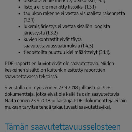
otsikoita ei ole merkitty otsikoiksi (1.3.1)
listoja ei ole merkitty listoiksi (1.3.1)
taulukon rakenne ei vastaa visuaalista rakennetta
(1.3.1)
lukemisjärjestys ei vastaa sisällön loogista
järjestystä (1.3.2)
kuvien kontrastit eivät täytä
saavutettavuusvaatimuksia (1.4.3)
tiedostoilta puuttuu kielimäärittelyt (3.1.1).
PDF-raporttien kuviot eivät ole saavutettavia. Niiden
keskeinen sisältö on kuitenkin esitetty raporttien
saavutettavassa tekstissä.
Sivustolla on myös ennen 23.9.2018 julkaistuja PDF-
dokumentteja, jotka eivät ole kaikilta osin saavutettavia.
Näitä ennen 23.9.2018 julkaistuja PDF-dokumentteja ei lain
mukaan tarvitse tehdä takautuvasti saavutettaviksi.
Tämän saavutettavuusselosteen