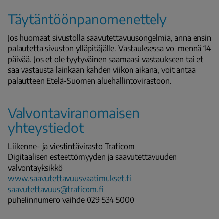
Täytäntöönpanomenettely
Jos huomaat sivustolla saavutettavuusongelmia, anna ensin
palautetta sivuston ylläpitäjälle. Vastauksessa voi mennä 14
päivää. Jos et ole tyytyväinen saamaasi vastaukseen tai et
saa vastausta lainkaan kahden viikon aikana, voit antaa
palautteen Etelä-Suomen aluehallintovirastoon.
Valvontaviranomaisen
yhteystiedot
Liikenne- ja viestintävirasto Traficom
Digitaalisen esteettömyyden ja saavutettavuuden
valvontayksikkö
www.saavutettavuusvaatimukset.fi
saavutettavuus@traficom.fi
puhelinnumero vaihde 029 534 5000