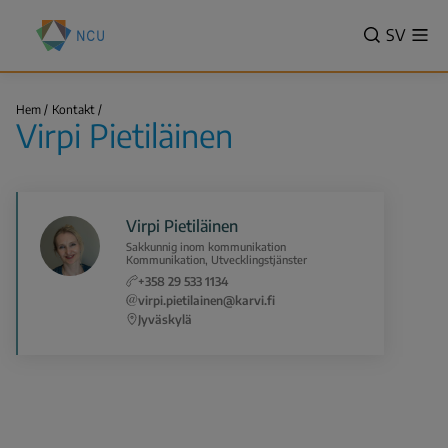
Hoppa
Nationella
till
VALITSE
SV
Vis
centret
Sök
me
huvudinnehåll
KIELI,
för
SWITCH
utbildningsutvärdering
Virpi
LANGUA
Hem
Kontakt
(NCU)
Pietiläinen
Virpi Pietiläinen
VÄLJ
Länkstig
SPRÅK
-
NUVAR
Virpi Pietiläinen
SPRÅK
Sakkunnig inom kommunikation
SVENSK
Kommunikation, Utvecklingstjänster
+358 29 533 1134
virpi.pietilainen@karvi.fi
Jyväskylä