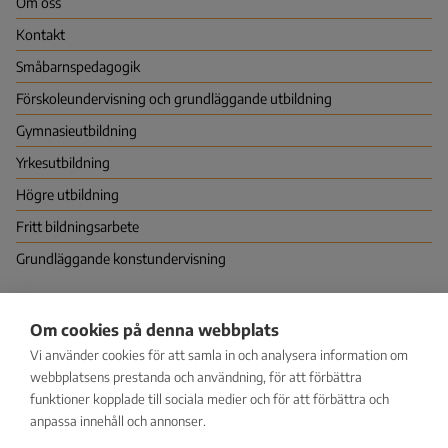
Om oss
Kontakt
Småbarns­pedagogik
Förskoleundervisning och grundläggande utbildning
Gymnasie­utbildning
Yrkes­utbildning
Högre utbildning
Fritt bildningsarbete
Grundläggande konstundervisning
Nationella centret för utbildningsutvärdering (NCU)
Om cookies på denna webbplats
PB 380 (Hagnäskajen 6), 00531 HELSINGFORS
Vi använder cookies för att samla in och analysera information om
Vapaudenkatu 58, 40100 JYVÄSKYLÄ
kirjaamo@karvi.fi
webbplatsens prestanda och användning, för att förbättra
029 533 1600
funktioner kopplade till sociala medier och för att förbättra och
anpassa innehåll och annonser.
Facebook
LinkedIn
Instagram
Bluesky
YouTube