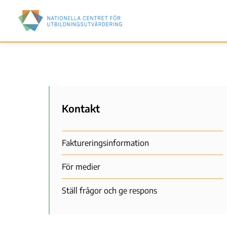
Hoppa
Nationella
till
centret
huvudinnehåll
för
utbildningsutvärdering
(NCU)
Meny
Kontakt
Faktureringsinformation
För medier
Ställ frågor och ge respons