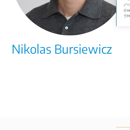
+
n
H
Nikolas Bursiewicz