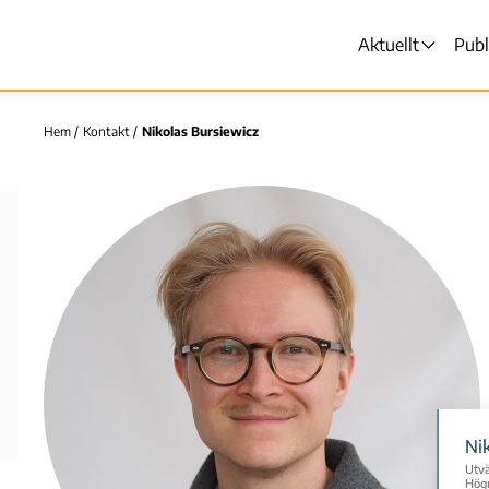
Aktuellt
Publ
Huvudmen
Hem
Kontakt
Nikolas Bursiewicz
Länkstig
Ni
Utvä
Högr