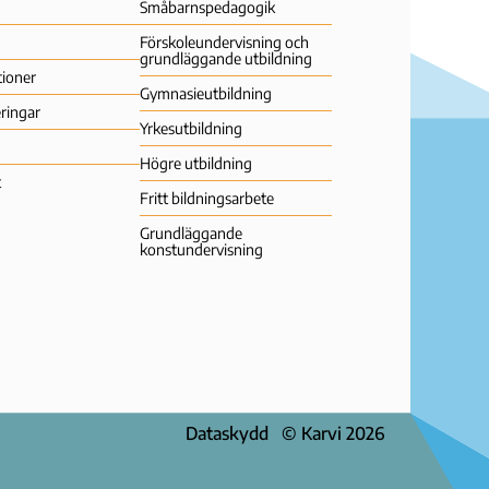
Småbarns­pedagogik
Förskoleundervisning och
grundläggande utbildning
tioner
Gymnasie­utbildning
ringar
Yrkes­utbildning
Högre utbildning
t
Fritt bildningsarbete
Grundläggande
konstundervisning
Dataskydd
© Karvi 2026