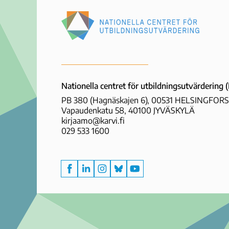
Nationella
centret
för
utbildningsutvärdering
Nationella centret för utbildningsutvärdering
(NCU)
PB 380 (Hagnäskajen 6), 00531 HELSINGFORS
Vapaudenkatu 58, 40100 JYVÄSKYLÄ
kirjaamo@karvi.fi
029 533 1600
Facebook
LinkedIn
Instagram
Bluesky
YouTube