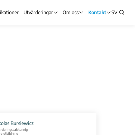
ikationer
Utvärderingar
Om oss
Kontakt
VALITSE
SV
yn
Sök
KIELI,
SWITCH
LANGUAG
VÄLJ
SPRÅK
-
NUVARAN
SPRÅK
SVENSKA
kolas Bursiewicz
rderingssakkunnig
e utbildning