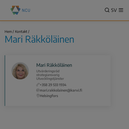
Hoppa
Nationella
till
VALITSE
SV
Vis
centret
Sök
me
huvudinnehåll
KIELI,
för
SWITCH
utbildningsutvärdering
Mari
LANGUA
Hem
Kontakt
(NCU)
Räkköläinen
Mari Räkköläinen
VÄLJ
Länkstig
SPRÅK
-
NUVAR
Mari Räkköläinen
SPRÅK
Utvärderingsråd
SVENSK
strategiansvarig
Utvecklingstjänster
+358 29 533 1934
mari.rakkolainen@karvi.fi
Helsingfors