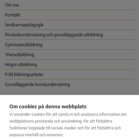
Om oss
Kontakt
Småbarns­pedagogik
Förskoleundervisning och grundläggande utbildning
Gymnasie­utbildning
Yrkes­utbildning
Högre utbildning
Fritt bildningsarbete
Grundläggande konstundervisning
Nationella centret för utbildningsutvärdering (NCU)
Om cookies på denna webbplats
PB 380 (Hagnäskajen 6), 00531 HELSINGFORS
Vi använder cookies för att samla in och analysera information om
Vapaudenkatu 58, 40100 JYVÄSKYLÄ
kirjaamo@karvi.fi
webbplatsens prestanda och användning, för att förbättra
029 533 1600
funktioner kopplade till sociala medier och för att förbättra och
anpassa innehåll och annonser.