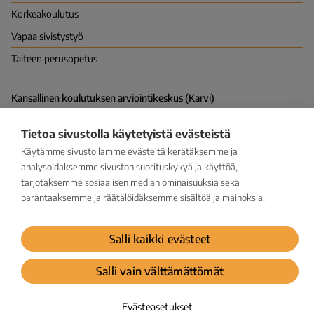
Korkea­koulutus
Vapaa sivistys­työ
Taiteen perusopetus
Kansallinen koulutuksen arviointikeskus (Karvi)
PL 380 (Hakaniemenranta 6), 00531 HELSINKI
Vapaudenkatu 58, 40100 JYVÄSKYLÄ
Tietoa sivustolla käytetyistä evästeistä
kirjaamo@karvi.fi
029 533 1600
Käytämme sivustollamme evästeitä kerätäksemme ja
analysoidaksemme sivuston suorituskykyä ja käyttöä,
tarjotaksemme sosiaalisen median ominaisuuksia sekä
Facebook
LinkedIn
Instagram
Bluesky
YouTube
parantaaksemme ja räätälöidäksemme sisältöä ja mainoksia.
Tilaa uutiskirje
Salli kaikki evästeet
Tietosuoja
Salli vain välttämättömät
Ilmoituskanava väärinkäytösepäilylle
Saavutettavuusseloste
Evästeasetukset