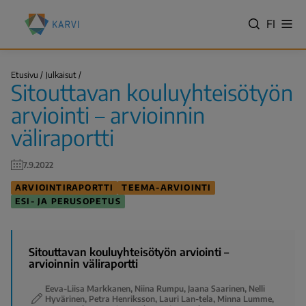
Hyppää
Kansallinen
pääsisältöön
VALITS
FI
Näy
koulutuksen
Hae
vali
KIELI,
arviointikeskus
SWITC
(Karvi)
Sitouttavan
LANGU
Etusivu
Julkaisut
kouluyhteisötyön
Sitouttavan kouluyhteisötyön
VÄLJ
arviointi
Murupolku
…
SPRÅK
arviointi – arvioinnin
-
väliraportti
NYKYIN
KIELI
7.9.2022
SUOMI
ARVIOINTIRAPORTTI
TEEMA-ARVIOINTI
ESI- JA PERUSOPETUS
Sitouttavan kouluyhteisötyön arviointi –
arvioinnin väliraportti
Eeva-Liisa Markkanen, Niina Rumpu, Jaana Saarinen, Nelli
Hyvärinen, Petra Henriksson, Lauri Lan-tela, Minna Lumme,