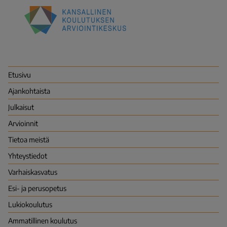
Kansallinen
koulutuksen
arviointikeskus
(Karvi)
Etusivu
Ajankohtaista
Julkaisut
Arvioinnit
Tietoa meistä
Yhteystiedot
Varhais­kasvatus
Esi- ja perusopetus
Lukio­koulutus
Ammatillinen koulutus