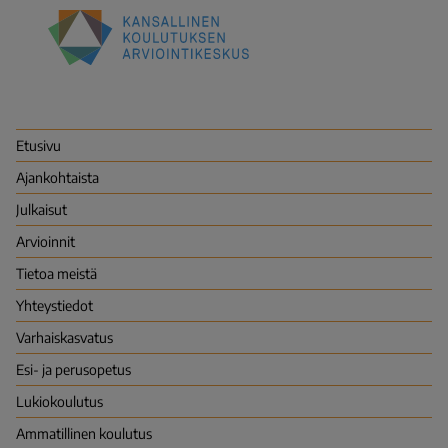
Kansallinen
koulutuksen
arviointikeskus
(Karvi)
Etusivu
Ajankohtaista
Julkaisut
Arvioinnit
Tietoa meistä
Yhteystiedot
Varhais­kasvatus
Esi- ja perusopetus
Lukio­koulutus
Ammatillinen koulutus