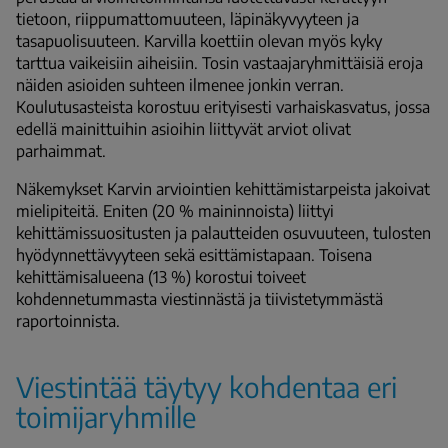
tietoon, riippumattomuuteen, läpinäkyvyyteen ja
tasapuolisuuteen. Karvilla koettiin olevan myös kyky
tarttua vaikeisiin aiheisiin. Tosin vastaajaryhmittäisiä eroja
näiden asioiden suhteen ilmenee jonkin verran.
Koulutusasteista korostuu erityisesti varhaiskasvatus, jossa
edellä mainittuihin asioihin liittyvät arviot olivat
parhaimmat.
Näkemykset Karvin arviointien kehittämistarpeista jakoivat
mielipiteitä. Eniten (20 % maininnoista) liittyi
kehittämissuositusten ja palautteiden osuvuuteen, tulosten
hyödynnettävyyteen sekä esittämistapaan. Toisena
kehittämisalueena (13 %) korostui toiveet
kohdennetummasta viestinnästä ja tiivistetymmästä
raportoinnista.
Viestintää täytyy kohdentaa eri
toimijaryhmille