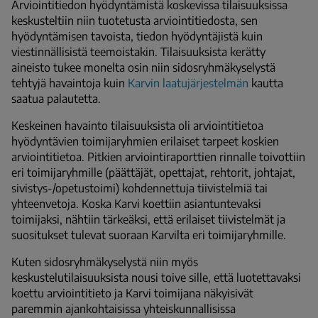
Arviointitiedon hyödyntämistä koskevissa tilaisuuksissa
keskusteltiin niin tuotetusta arviointitiedosta, sen
hyödyntämisen tavoista, tiedon hyödyntäjistä kuin
viestinnällisistä teemoistakin. Tilaisuuksista kerätty
aineisto tukee monelta osin niin sidosryhmäkyselystä
tehtyjä havaintoja kuin
Karvin laatujärjestelmän
kautta
saatua palautetta.
Keskeinen havainto tilaisuuksista oli arviointitietoa
hyödyntävien toimijaryhmien erilaiset tarpeet koskien
arviointitietoa. Pitkien arviointiraporttien rinnalle toivottiin
eri toimijaryhmille (päättäjät, opettajat, rehtorit, johtajat,
sivistys-/opetustoimi) kohdennettuja tiivistelmiä tai
yhteenvetoja. Koska Karvi koettiin asiantuntevaksi
toimijaksi, nähtiin tärkeäksi, että erilaiset tiivistelmät ja
suositukset tulevat suoraan Karvilta eri toimijaryhmille.
Kuten sidosryhmäkyselystä niin myös
keskustelutilaisuuksista nousi toive sille, että luotettavaksi
koettu arviointitieto ja Karvi toimijana näkyisivät
paremmin ajankohtaisissa yhteiskunnallisissa