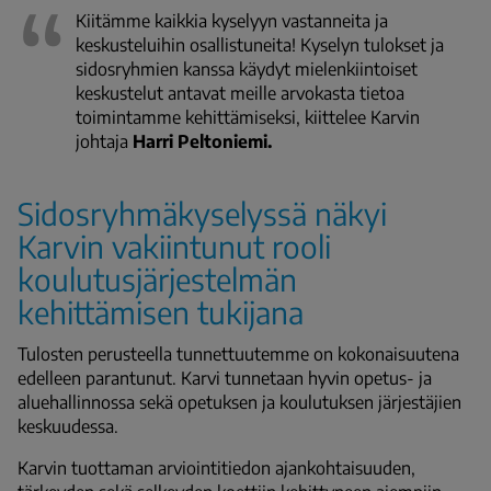
Kiitämme kaikkia kyselyyn vastanneita ja
keskusteluihin osallistuneita! Kyselyn tulokset ja
sidosryhmien kanssa käydyt mielenkiintoiset
keskustelut antavat meille arvokasta tietoa
toimintamme kehittämiseksi, kiittelee Karvin
johtaja
Harri Peltoniemi.
Sidosryhmäkyselyssä näkyi
Karvin vakiintunut rooli
koulutusjärjestelmän
kehittämisen tukijana
Tulosten perusteella tunnettuutemme on kokonaisuutena
edelleen parantunut. Karvi tunnetaan hyvin opetus- ja
aluehallinnossa sekä opetuksen ja koulutuksen järjestäjien
keskuudessa.
Karvin tuottaman arviointitiedon ajankohtaisuuden,