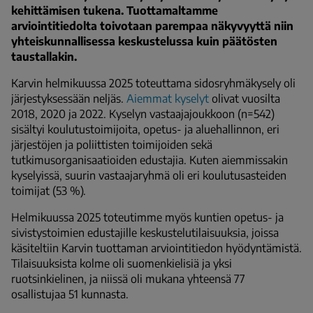
kehittämisen tukena. Tuottamaltamme
arviointitiedolta toivotaan parempaa näkyvyyttä niin
yhteiskunnallisessa keskustelussa kuin päätösten
taustallakin.
Karvin helmikuussa 2025 toteuttama sidosryhmäkysely oli
järjestyksessään neljäs.
Aiemmat kyselyt
olivat vuosilta
2018, 2020 ja 2022. Kyselyn vastaajajoukkoon (n=542)
sisältyi koulutustoimijoita, opetus- ja aluehallinnon, eri
järjestöjen ja poliittisten toimijoiden sekä
tutkimusorganisaatioiden edustajia. Kuten aiemmissakin
kyselyissä, suurin vastaajaryhmä oli eri koulutusasteiden
toimijat (53 %).
Helmikuussa 2025 toteutimme myös kuntien opetus- ja
sivistystoimien edustajille keskustelutilaisuuksia, joissa
käsiteltiin Karvin tuottaman arviointitiedon hyödyntämistä.
Tilaisuuksista kolme oli suomenkielisiä ja yksi
ruotsinkielinen, ja niissä oli mukana yhteensä 77
osallistujaa 51 kunnasta.