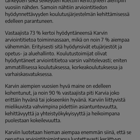
tärkeyden sekä selkeyden koettiin kehittyneen aiempiin
vuosiin nähden. Samoin nähtiin arviointitiedon
hyödynnettävyyden koulutusjärjestelmän kehittämisessä
edelleen parantuneen.
Vastaajista 73 % kertoi hyödyntäneensä Karvin
arviointitietoa toiminnassaan, mikä on noin 7 % aiempaa
vähemmän. Erityisesti sitä hyödynsivät etujärjestöt ja
opetus- ja aluehallinto. Koulutustoimijat olivat
hyödyntäneet arviointitietoa varsin vaihtelevasti; eniten
ammatillisessa koulutuksessa, korkeakoulutuksessa ja
varhaiskasvatuksessa.
Karvin aiempien vuosien hyvä maine on edelleen
kohentunut, ja noin 90 % vastaajista piti Karvia joko
erittäin hyvänä tai jokseenkin hyvänä. Karviin liittyvistä
mielikuvista vahvimpina pidettiin asiantuntevuutta,
kehittävyyttä ja yhteistyökykyisyyttä ja heikoimpana
puolestaan kokeilevuutta.
Karviin luotetaan hieman aiempaa enemmän siinä, että se
perustaa arviointitoimintansa luotettavasti kerättyyn