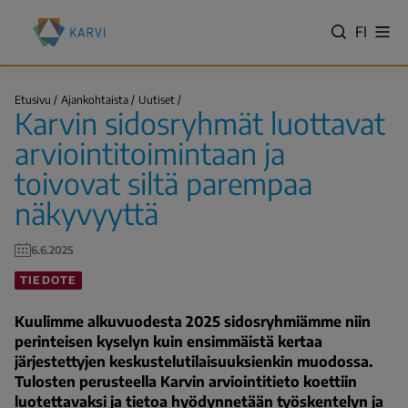
Hyppää
Kansallinen
pääsisältöön
VALITS
FI
Näy
koulutuksen
Hae
vali
KIELI,
arviointikeskus
SWITC
(Karvi)
Karvin
LANGU
Etusivu
Ajankohtaista
Uutiset
sidosryhmät
Karvin sidosryhmät luottavat
VÄLJ
luottavat…
Murupolku
SPRÅK
arviointitoimintaan ja
-
toivovat siltä parempaa
NYKYIN
näkyvyyttä
KIELI
SUOMI
6.6.2025
TIEDOTE
Kuulimme alkuvuodesta 2025 sidosryhmiämme niin
perinteisen kyselyn kuin ensimmäistä kertaa
järjestettyjen keskustelutilaisuuksienkin muodossa.
Tulosten perusteella Karvin arviointitieto koettiin
luotettavaksi ja tietoa hyödynnetään työskentelyn ja