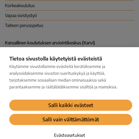
Korkea­koulutus
Vapaa sivistys­työ
Taiteen perusopetus
Kansallinen koulutuksen arviointikeskus (Karvi)
PL 380 (Hakaniemenranta 6), 00531 HELSINKI
Vapaudenkatu 58, 40100 JYVÄSKYLÄ
Tietoa sivustolla käytetyistä evästeistä
kirjaamo@karvi.fi
029 533 1600
Käytämme sivustollamme evästeitä kerätäksemme ja
analysoidaksemme sivuston suorituskykyä ja käyttöä,
tarjotaksemme sosiaalisen median ominaisuuksia sekä
Facebook
LinkedIn
Instagram
Bluesky
YouTube
parantaaksemme ja räätälöidäksemme sisältöä ja mainoksia.
Tilaa uutiskirje
Salli kaikki evästeet
Tietosuoja
Salli vain välttämättömät
Ilmoituskanava väärinkäytösepäilylle
Saavutettavuusseloste
Evästeasetukset