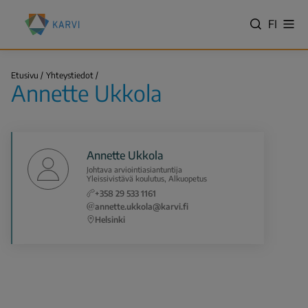
Hyppää
Kansallinen
pääsisältöön
VALITS
FI
Näy
koulutuksen
Hae
vali
KIELI,
arviointikeskus
SWITC
(Karvi)
Annette
LANGU
Etusivu
Yhteystiedot
Ukkola
Annette Ukkola
VÄLJ
Murupolku
SPRÅK
-
NYKYIN
Annette Ukkola
KIELI
Johtava arviointiasiantuntija
SUOMI
Yleissivistävä koulutus, Alkuopetus
+358 29 533 1161
annette.ukkola@karvi.fi
Helsinki