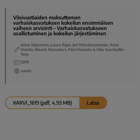
Viisivuotiaiden maksuttoman
varhaiskasvatuksen kokeilun ensimmäisen
vaiheen arviointi – Varhaiskasvatukseen
osallistuminen ja kokeilun järjestäminen
Anna Siippainen, Laura Repo, Jari Metsämuuronen, Anne
Kivistö, Maarit Alasuutari, Päivi Koivisto & Miia Saarikallio-
Torp
2019
suomi
KARVI_1619 (pdf, 4.93 MB)
Lataa