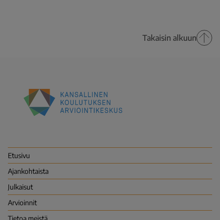
Takaisin alkuun
Kansallinen
koulutuksen
arviointikeskus
(Karvi)
Etusivu
Ajankohtaista
Julkaisut
Arvioinnit
Tietoa meistä