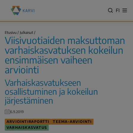
Hyppää
Kansallinen
pääsisältöön
VALITS
FI
Näy
koulutuksen
Hae
vali
KIELI,
arviointikeskus
SWITC
(Karvi)
Viisivuotiaiden
LANGU
Etusivu
Julkaisut
maksuttoman…
Viisivuotiaiden maksuttoman
VÄLJ
Murupolku
SPRÅK
varhaiskasvatuksen kokeilun
-
ensimmäisen vaiheen
NYKYIN
arviointi
KIELI
SUOMI
Varhaiskasvatukseen
osallistuminen ja kokeilun
järjestäminen
6.9.2019
ARVIOINTIRAPORTTI
TEEMA-ARVIOINTI
VARHAISKASVATUS