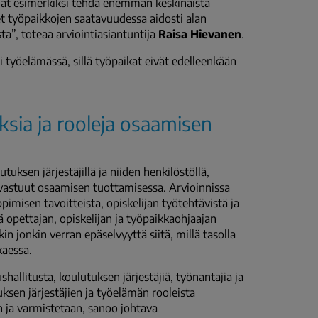
äjät esimerkiksi tehdä enemmän keskinäistä
et työpaikkojen saatavuudessa aidosti alan
ta”, toteaa arviointiasiantuntija
Raisa Hievanen
.
yöelämässä, sillä työpaikat eivät edelleenkään
ksia ja rooleja osaamisen
uksen järjestäjillä ja niiden henkilöstöllä,
ät vastuut osaamisen tuottamisessa. Arvioinnissa
pimisen tavoitteista, opiskelijan työtehtävistä ja
 opettajan, opiskelijan ja työpaikkaohjaajan
n jonkin verran epäselvyyttä siitä, millä tasolla
kaessa.
allitusta, koulutuksen järjestäjiä, työnantajia ja
sen järjestäjien ja työelämän rooleista
n ja varmistetaan, sanoo johtava