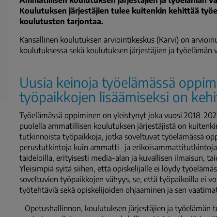
Ammatillisen koulutuksen järjestäjien ja työelämän vä
Koulutuksen järjestäjien tulee kuitenkin kehittää työ
koulutusten tarjontaa.
Kansallinen koulutuksen arviointikeskus (Karvi) on arvioi
koulutuksessa sekä koulutuksen järjestäjien ja työelämän v
Uusia keinoja työelämässä oppim
työpaikkojen lisäämiseksi on kehi
Työelämässä oppiminen on yleistynyt joka vuosi 2018–202
puolella ammatillisen koulutuksen järjestäjistä on kuitenkin
tutkinnoista työpaikkoja, jotka soveltuvat työelämässä
perustutkintoja kuin ammatti- ja erikoisammattitutkintoja.
taideloilla, erityisesti media-alan ja kuvallisen ilmaisun, ta
Yleisimpiä syitä siihen, että opiskelijalle ei löydy työelä
soveltuvien työpaikkojen vähyys, se, että työpaikoilla ei v
työtehtäviä sekä opiskelijoiden ohjaaminen ja sen vaatimat
– Opetushallinnon, koulutuksen järjestäjien ja työelämän 