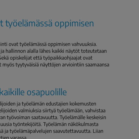
at työelämässä oppimisen
inti ovat työelämässä oppimisen vahvuuksia.
ja hallinnon alalla lähes kaikki näytöt toteutetaan
 Sekä opiskelijat että työpaikkaohjaajat ovat
t myös tyytyväisiä näyttöjen arviointiin saamaansa
ikille osapuolille
kelijoiden ja työelämän edustajien kokemusten
lijoiden valmiuksia siirtyä työelämään, vahvistaa
van työvoiman saatavuutta. Työelämälle keskeisin
da uusia työntekijöitä. Työelämän näkökulmasta
nsä ja työelämäpalvelujen saavutettavuutta. Liian
tien varassa.