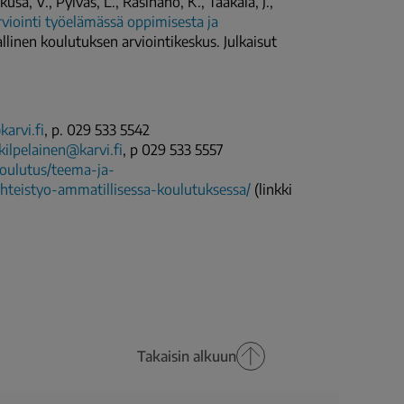
sa, V., Pylväs, L., Rasinaho, K., Taakala, J.,
iointi työelämässä oppimisesta ja
linen koulutuksen arviointikeskus. Julkaisut
arvi.fi
, p. 029 533 5542
kilpelainen@karvi.fi
, p 029 533 5557
-koulutus/teema-ja-
yhteistyo-ammatillisessa-koulutuksessa/
(linkki
Takaisin alkuun