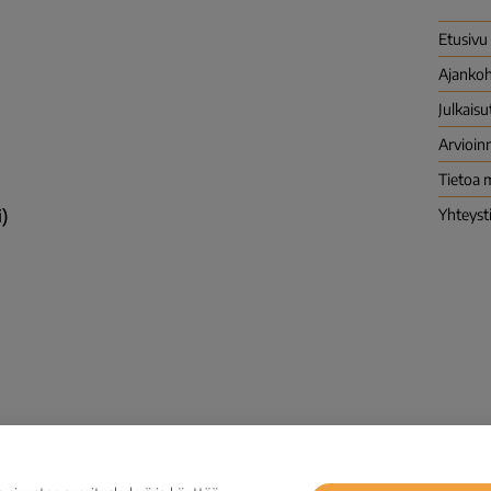
Etusivu
Ajankoh
Julkaisu
Arvioinn
Tietoa 
)
Yhteyst
Tietosuoja
Ilmoituskanava väärinkäyt