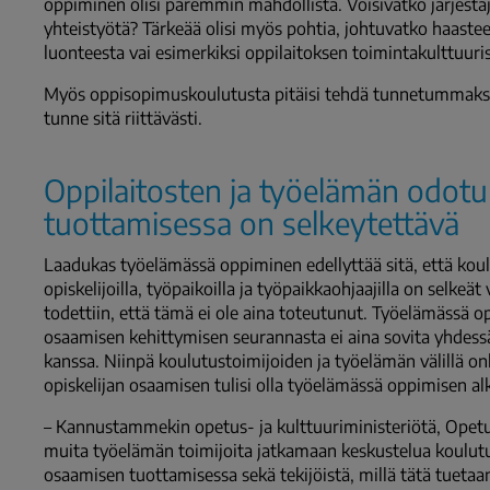
oppiminen olisi paremmin mahdollista. Voisivatko järjest
yhteistyötä? Tärkeää olisi myös pohtia, johtuvatko haaste
luonteesta vai esimerkiksi oppilaitoksen toimintakulttuuris
Myös oppisopimuskoulutusta pitäisi tehdä tunnetummaksi t
tunne sitä riittävästi.
Oppilaitosten ja työelämän odotu
tuottamisessa on selkeytettävä
Laadukas työelämässä oppiminen edellyttää sitä, että koulut
opiskelijoilla, työpaikoilla ja työpaikkaohjaajilla on selke
todettiin, että tämä ei ole aina toteutunut. Työelämässä op
osaamisen kehittymisen seurannasta ei aina sovita yhdessä
kanssa. Niinpä koulutustoimijoiden ja työelämän välillä onki
opiskelijan osaamisen tulisi olla työelämässä oppimisen al
– Kannustammekin opetus- ja kulttuuriministeriötä, Opetush
muita työelämän toimijoita jatkamaan keskustelua koulutuk
osaamisen tuottamisessa sekä tekijöistä, millä tätä tuetaa