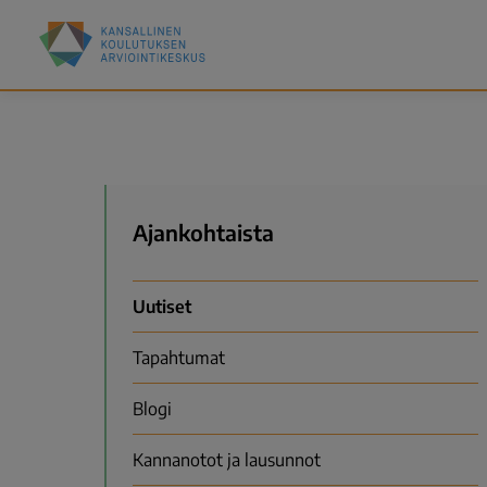
Hyppää
Kansallinen
pääsisältöön
koulutuksen
arviointikeskus
(Karvi)
Valikko
Ajankohtaista
Uutiset
Tapahtumat
Blogi
Kannanotot ja lausunnot