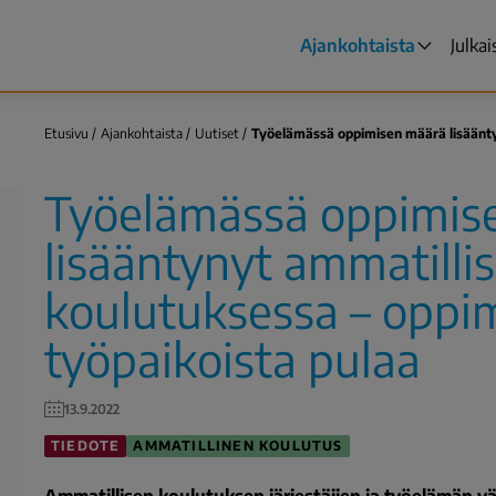
Ajankohtaista
Julkai
Päävalikko
Etusivu
Ajankohtaista
Uutiset
Työelämässä oppimisen määrä lisään
Murupolku
Työelämässä oppimis
lisääntynyt ammatilli
koulutuksessa – oppim
työpaikoista pulaa
13.9.2022
TIEDOTE
AMMATILLINEN KOULUTUS