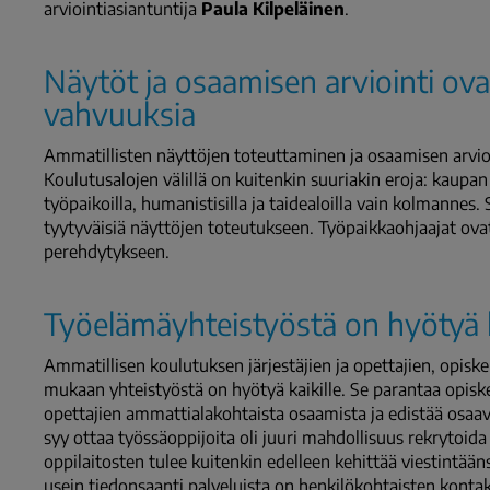
arviointiasiantuntija
Paula Kilpeläinen
.
Näytöt ja osaamisen arviointi ov
vahvuuksia
Ammatillisten näyttöjen toteuttaminen ja osaamisen arvio
Koulutusalojen välillä on kuitenkin suuriakin eroja: kaupan 
työpaikoilla, humanistisilla ja taidealoilla vain kolmannes.
tyytyväisiä näyttöjen toteutukseen. Työpaikkaohjaajat ova
perehdytykseen.
Työelämäyhteistyöstä on hyötyä ka
Ammatillisen koulutuksen järjestäjien ja opettajien, opis
mukaan yhteistyöstä on hyötyä kaikille. Se parantaa opiske
opettajien ammattialakohtaista osaamista ja edistää osaa
syy ottaa työssäoppijoita oli juuri mahdollisuus rekrytoi
oppilaitosten tulee kuitenkin edelleen kehittää viestintää
usein tiedonsaanti palveluista on henkilökohtaisten kontak