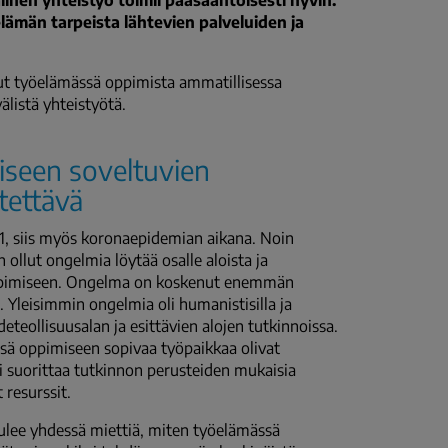
linen yhteistyö toimii pääsääntöisesti hyvin.
elämän tarpeista lähtevien palveluiden ja
nut työelämässä oppimista ammatillisessa
älistä yhteistyötä.
iseen soveltuvien
tettävä
1, siis myös koronaepidemian aikana. Noin
 ollut ongelmia löytää osalle aloista ja
 oppimiseen. Ongelma on koskenut enemmän
 Yleisimmin ongelmia oli humanistisilla ja
ideteollisuusalan ja esittävien alojen tutkinnoissa.
mässä oppimiseen sopivaa työpaikkaa olivat
oi suorittaa tutkinnon perusteiden mukaisia
 resurssit.
tulee yhdessä miettiä, miten työelämässä