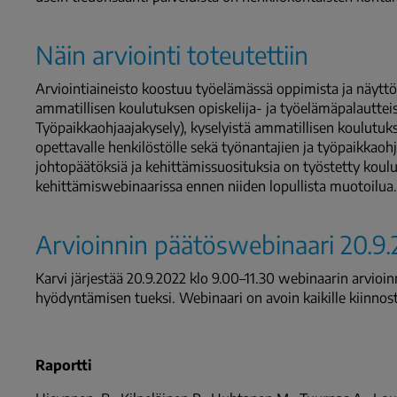
Näin arviointi toteutettiin
Arviointiaineisto koostuu työelämässä oppimista ja näyttöj
ammatillisen koulutuksen opiskelija- ja työelämäpalauttei
Työpaikkaohjaajakysely), kyselyistä ammatillisen koulutukse
opettavalle henkilöstölle sekä työnantajien ja työpaikkaohj
johtopäätöksiä ja kehittämissuosituksia on työstetty koulu
kehittämiswebinaarissa ennen niiden lopullista muotoilua.
Arvioinnin päätöswebinaari 20.9
Karvi järjestää 20.9.2022 klo 9.00–11.30 webinaarin arvioi
hyödyntämisen tueksi. Webinaari on avoin kaikille kiinnost
Raportti