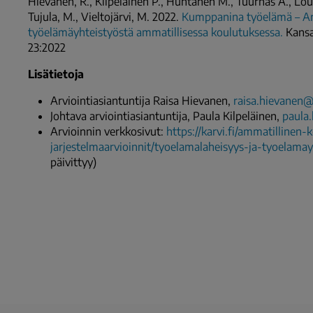
Hievanen, R., Kilpeläinen P., Huhtanen M., Tuurnas A., Louku
Tujula, M., Vieltojärvi, M. 2022.
Kumppanina työelämä – Arv
työelämäyhteistyöstä ammatillisessa koulutuksessa.
Kansal
23:2022
Lisätietoja
Arviointiasiantuntija Raisa Hievanen,
raisa.hievanen@k
Johtava arviointiasiantuntija, Paula Kilpeläinen,
paula.
Arvioinnin verkkosivut:
https://karvi.fi/ammatillinen
jarjestelmaarvioinnit/tyoelamalaheisyys-ja-tyoelama
päivittyy)