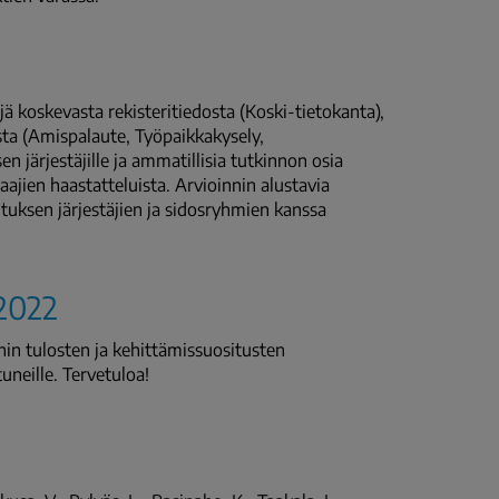
ä koskevasta rekisteritiedosta (Koski-tietokanta),
sta (Amispalaute, Työpaikkakysely,
n järjestäjille ja ammatillisia tutkinnon osia
aajien haastatteluista. Arvioinnin alustavia
tuksen järjestäjien ja sidosryhmien kanssa
.2022
nnin tulosten ja kehittämissuositusten
uneille. Tervetuloa!