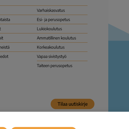
Varhais­kasvatus
taista
Esi- ja perusopetus
t
Lukio­koulutus
it
Ammatillinen koulutus
meistä
Korkea­koulutus
iedot
Vapaa sivistys­työ
Taiteen perusopetus
Tilaa uutiskirje
ösepäilylle
Saavutettavuusseloste
© Karvi 2026