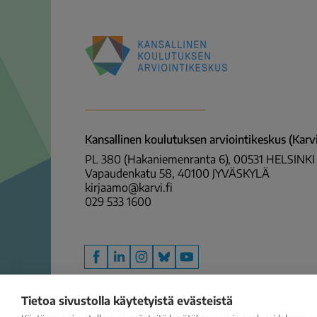
Kansallinen
koulutuksen
arviointikeskus
(Karvi)
Kansallinen koulutuksen arviointikeskus (Karvi
PL 380 (Hakaniemenranta 6), 00531 HELSINKI
Vapaudenkatu 58, 40100 JYVÄSKYLÄ
kirjaamo@karvi.fi
029 533 1600
Facebook
LinkedIn
Instagram
Bluesky
YouTube
Tietoa sivustolla käytetyistä evästeistä