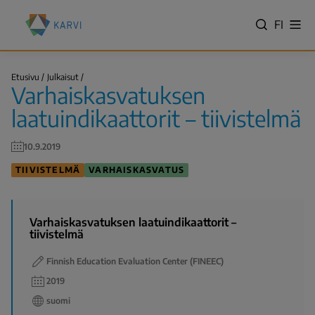
Hyppää
Kansallinen
pääsisältöön
VALITS
FI
Näy
koulutuksen
Hae
vali
KIELI,
arviointikeskus
SWITC
(Karvi)
Varhaiskasvatuksen
LANGU
Etusivu
Julkaisut
laatuindikaattorit…
Varhaiskasvatuksen
VÄLJ
Murupolku
SPRÅK
laatuindikaattorit – tiivistelmä
-
NYKYIN
10.9.2019
KIELI
TIIVISTELMÄ
VARHAISKASVATUS
SUOMI
Varhaiskasvatuksen laatuindikaattorit –
tiivistelmä
Finnish Education Evaluation Center (FINEEC)
2019
suomi