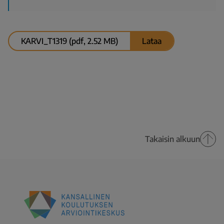
KARVI_T1319 (pdf, 2.52 MB)
Lataa
Takaisin alkuun