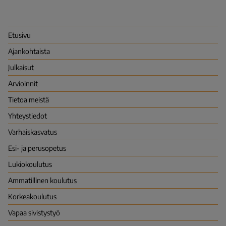
Kansallinen
koulutuksen
arviointikeskus
(Karvi)
Etusivu
Ajankohtaista
Julkaisut
Arvioinnit
Tietoa meistä
Yhteystiedot
Varhais­kasvatus
Esi- ja perusopetus
Lukio­koulutus
Ammatillinen koulutus
Korkea­koulutus
Vapaa sivistys­työ