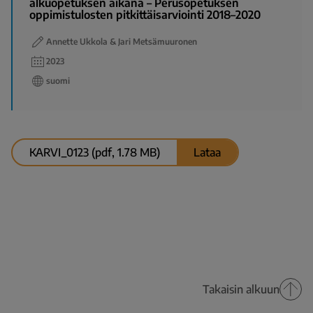
alkuopetuksen aikana – Perusopetuksen
oppimistulosten pitkittäisarviointi 2018–2020
Annette Ukkola & Jari Metsämuuronen
2023
suomi
KARVI_0123 (pdf, 1.78 MB)
Lataa
Takaisin alkuun