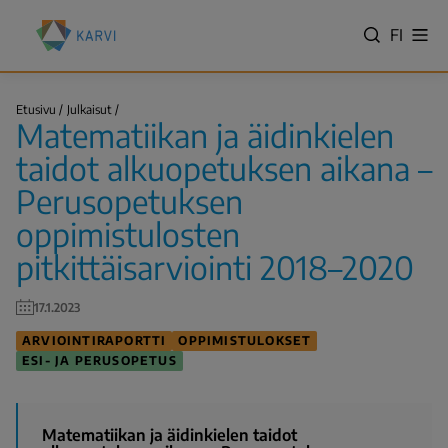
Hyppää
Kansallinen
pääsisältöön
VALITS
FI
Näy
koulutuksen
Hae
vali
KIELI,
arviointikeskus
SWITC
(Karvi)
Matematiikan
LANGU
Etusivu
Julkaisut
ja
Matematiikan ja äidinkielen
VÄLJ
äidinkielen
Murupolku
taidot…
SPRÅK
taidot alkuopetuksen aikana –
-
Perusopetuksen
NYKYIN
oppimistulosten
KIELI
SUOMI
pitkittäisarviointi 2018–2020
17.1.2023
ARVIOINTIRAPORTTI
OPPIMISTULOKSET
ESI- JA PERUSOPETUS
Matematiikan ja äidinkielen taidot