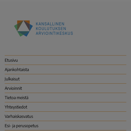
Kansallinen
koulutuksen
arviointikeskus
(Karvi)
Etusivu
Ajankohtaista
Julkaisut
Arvioinnit
Tietoa meistä
Yhteystiedot
Varhais­kasvatus
Esi- ja perusopetus