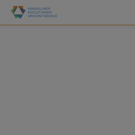
Hyppää
Kansallinen
pääsisältöön
koulutuksen
arviointikeskus
(Karvi)