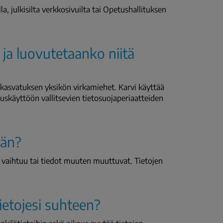
a, julkisilta verkkosivuilta tai Opetushallituksen
i ja luovutetaanko niitä
iskasvatuksen yksikön virkamiehet. Karvi käyttää
uskäyttöön vallitsevien tietosuojaperiaatteiden
ään?
ö vaihtuu tai tiedot muuten muuttuvat. Tietojen
ietojesi suhteen?