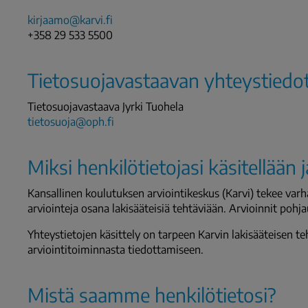
kirjaamo@karvi.fi
+358 29 533 5500
Tietosuojavastaavan yhteystiedo
Tietosuojavastaava Jyrki Tuohela
tietosuoja@oph.fi
Miksi henkilötietojasi käsitellään 
Kansallinen koulutuksen arviointikeskus (Karvi) tekee var
arviointeja osana lakisääteisiä tehtäviään. Arvioinnit pohja
Yhteystietojen käsittely on tarpeen Karvin lakisääteisen t
arviointitoiminnasta tiedottamiseen.
Mistä saamme henkilötietosi?