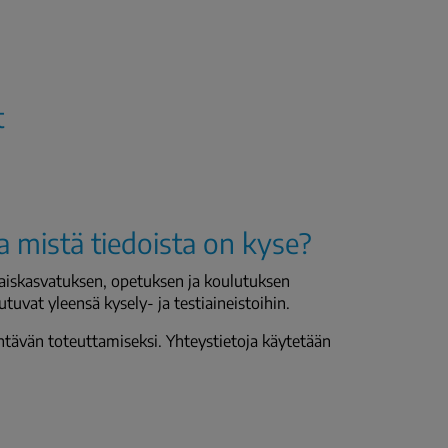
t
ja mistä tiedoista on kyse?
haiskasvatuksen, opetuksen ja koulutuksen
utuvat yleensä kysely- ja testiaineistoihin.
ehtävän toteuttamiseksi. Yhteystietoja käytetään