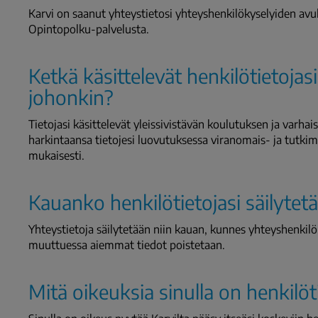
Karvi on saanut yhteystietosi yhteyshenkilökyselyiden avull
Opintopolku-palvelusta.
Ketkä käsittelevät henkilötietojas
johonkin?
Tietojasi käsittelevät yleissivistävän koulutuksen ja varha
harkintaansa tietojesi luovutuksessa viranomais- ja tutkim
mukaisesti.
Kauanko henkilötietojasi säilytet
Yhteystietoja säilytetään niin kauan, kunnes yhteyshenkil
muuttuessa aiemmat tiedot poistetaan.
Mitä oikeuksia sinulla on henkilöt