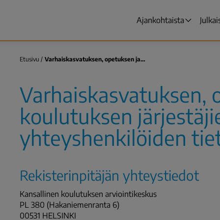
Ajankohtaista
Julkai
Päävalikko
Etusivu
Varhaiskasvatuksen, opetuksen ja…
Murupolku
Varhaiskasvatuksen, 
koulutuksen järjestäji
yhteyshenkilöiden tie
Rekisterinpitäjän yhteystiedot
Kansallinen koulutuksen arviointikeskus
PL 380 (Hakaniemenranta 6)
00531 HELSINKI