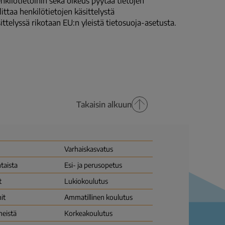
enkilötietoihin sekä oikeus pyytää tietojen
littaa henkilötietojen käsittelystä
sittelyssä rikotaan EU:n yleistä tietosuoja-asetusta.
Takaisin alkuun
Varhais­kasvatus
taista
Esi- ja perusopetus
t
Lukio­koulutus
it
Ammatillinen koulutus
meistä
Korkea­koulutus