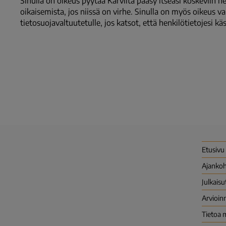
Sinulla on oikeus pyytää Karvilta pääsy itseäsi koskeviin h
oikaisemista, jos niissä on virhe. Sinulla on myös oikeus va
tietosuojavaltuutetulle, jos katsot, että henkilötietojesi kä
Etusivu
Ajankoh
Julkaisu
Arvioinn
Tietoa 